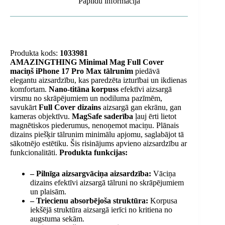
Papildu informācija
Produkta kods:
1033981
AMAZINGTHING Minimal Mag Full Cover
maciņš iPhone 17 Pro Max tālrunim
piedāvā
elegantu aizsardzību, kas paredzēta izturībai un ikdienas
komfortam.
Nano-titāna korpuss
efektīvi aizsargā
virsmu no skrāpējumiem un nodiluma pazīmēm,
savukārt
Full Cover dizains
aizsargā gan ekrānu, gan
kameras objektīvu.
MagSafe
saderība
ļauj ērti lietot
magnētiskos piederumus, nenoņemot maciņu. Plānais
dizains piešķir tālrunim minimālu apjomu, saglabājot tā
sākotnējo estētiku. Šis risinājums apvieno aizsardzību ar
funkcionalitāti.
Produkta funkcijas:
– Pilnīga aizsargvāciņa aizsardzība:
Vāciņa
dizains efektīvi aizsargā tālruni no skrāpējumiem
un plaisām.
– Triecienu absorbējoša struktūra:
Korpusa
iekšējā struktūra aizsargā ierīci no kritiena no
augstuma sekām.