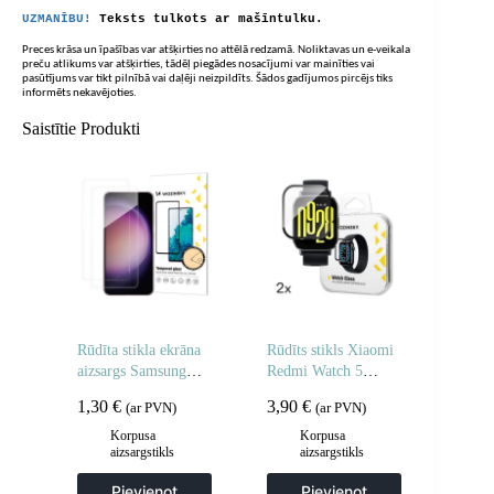
UZMANĪBU!
Teksts tulkots ar mašīntulku.
Preces krāsa un īpašības var atšķirties no attēlā redzamā. Noliktavas un e-veikala
preču atlikums var atšķirties, tādēļ piegādes nosacījumi var mainīties vai
pasūtījums var tikt pilnībā vai daļēji neizpildīts. Šādos gadījumos pircējs tiks
informēts nekavējoties.
Saistītie Produkti
Rūdīta stikla ekrāna
Rūdīts stikls Xiaomi
aizsargs Samsung
Redmi Watch 5
Galaxy M16 rūdīta
Active Full Glue – 2
1,30
€
3,90
€
(ar PVN)
(ar PVN)
stikla ekrāna aizsargs
gab.
– 2 gab.
Korpusa
Korpusa
aizsargstikls
aizsargstikls
Pievienot
Pievienot