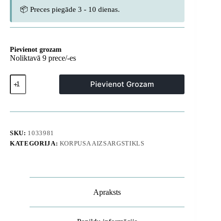
📦 Preces piegāde 3 - 10 dienas.
Pievienot grozam
Noliktavā 9 prece/-es
iPhone
Pievienot Grozam
17
Pro
Max
Minimal
Mag
pilna
SKU:
1033981
izmēra
KATEGORIJA:
KORPUSA AIZSARGSTIKLS
vāciņš
-
oranžs
daudzums
Apraksts