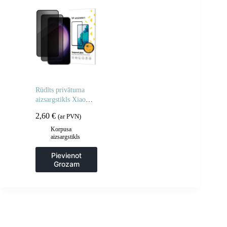
Rūdīts privātuma
aizsargstikls Xiaomi
POCO M7 privātuma
2,60
€
(ar PVN)
aizsargstikliem – 2
gab.
Korpusa
aizsargstikls
Pievienot
Grozam