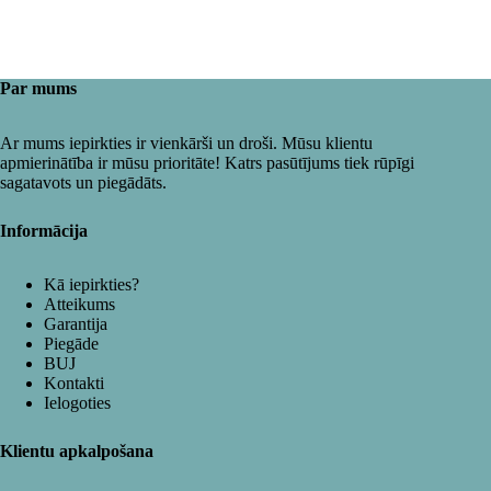
Par mums
Ar mums iepirkties ir vienkārši un droši. Mūsu klientu
apmierinātība ir mūsu prioritāte! Katrs pasūtījums tiek rūpīgi
sagatavots un piegādāts.
Informācija
Kā iepirkties?
Atteikums
Garantija
Piegāde
BUJ
Kontakti
Ielogoties
Klientu apkalpošana