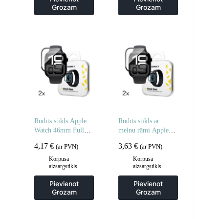
Grozam
Grozam
Rūdīts stikls Apple
Rūdīts stikls ar
Watch 46mm Full
melnu rāmi Apple
Glue – 2 gab.
Watch 46mm Full
4,17
€
3,63
€
(ar PVN)
(ar PVN)
Glue – 2 gab.
Korpusa
Korpusa
aizsargstikls
aizsargstikls
Pievienot
Pievienot
Grozam
Grozam