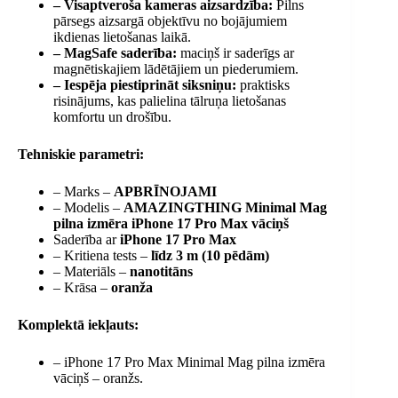
– Visaptveroša kameras aizsardzība:
Pilns
pārsegs aizsargā objektīvu no bojājumiem
ikdienas lietošanas laikā.
– MagSafe saderība:
maciņš ir saderīgs ar
magnētiskajiem lādētājiem un piederumiem.
– Iespēja piestiprināt siksniņu:
praktisks
risinājums, kas palielina tālruņa lietošanas
komfortu un drošību.
Tehniskie parametri:
– Marks –
APBRĪNOJAMI
– Modelis –
AMAZINGTHING Minimal Mag
pilna izmēra iPhone 17 Pro Max vāciņš
Saderība ar
iPhone 17 Pro Max
– Kritiena tests –
līdz 3 m (10 pēdām)
– Materiāls –
nanotitāns
– Krāsa –
oranža
Komplektā iekļauts:
– iPhone 17 Pro Max Minimal Mag pilna izmēra
vāciņš – oranžs.