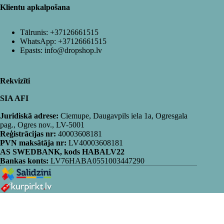
Klientu apkalpošana
Tālrunis:
+37126661515
WhatsApp:
+37126661515
Epasts:
info@dropshop.lv
Rekvizīti
SIA AFI
Juridiskā adrese:
Ciemupe, Daugavpils iela 1a, Ogresgala
pag., Ogres nov., LV-5001
Reģistrācijas nr:
40003608181
PVN maksātāja nr:
LV40003608181
AS SWEDBANK, kods HABALV22
Bankas konts:
LV76HABA0551003447290