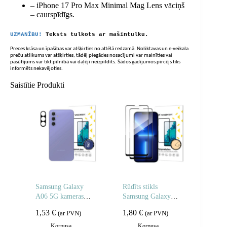
– iPhone 17 Pro Max Minimal Mag Lens vāciņš
– caurspīdīgs.
UZMANĪBU!
Teksts tulkots ar mašīntulku.
Preces krāsa un īpašības var atšķirties no attēlā redzamā. Noliktavas un e-veikala
preču atlikums var atšķirties, tādēļ piegādes nosacījumi var mainīties vai
pasūtījums var tikt pilnībā vai daļēji neizpildīts. Šādos gadījumos pircējs tiks
informēts nekavējoties.
Saistītie Produkti
Samsung Galaxy
Rūdīts stikls
A06 5G kameras
Samsung Galaxy
stikls pilnai kamerai
M16 pilnībā
1,53
€
1,80
€
(ar PVN)
(ar PVN)
– 2 gab.
līmējamam rūdītam
stiklam – 2 gab.
Korpusa
Korpusa