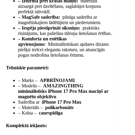
– Izturība pret krāsas maiņu:
materiāls
aizsargā pret dzeltēšanu, saglabājot korpusu
perfektā stāvoklī.
– MagSafe saderība:
pilnīga saderība ar
magnētiskajiem lādētājiem un piederumiem.
– Iespēja piestiprināt siksniņu:
praktisks
risinājums, kas palielina tālruņa lietošanas ērtības.
– Komforta un estētikas
apvienojums:
Minimālistiskais apdares dizains
piešķir ierīcei elegantu raksturu, un atsaucīgās
pogas nodrošina lietošanas ērtumu.
Tehniskie parametri:
– Marks –
APBRĪNOJAMI
– Modelis –
AMAZINGTHING
minimālistisks iPhone 17 Pro Max maciņš ar
magnētu objektīvu
Saderība ar
iPhone 17 Pro Max
– Materiāls –
polikarbonāts
– Krāsa –
caurspīdīga
Komplektā iekļauts: