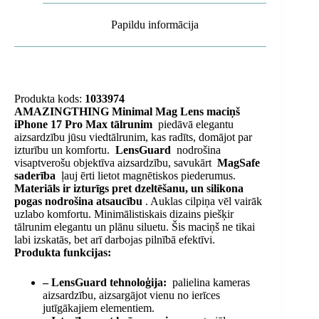
Papildu informācija
Produkta kods:
1033974
AMAZINGTHING Minimal Mag Lens maciņš
iPhone 17 Pro Max tālrunim
piedāvā elegantu
aizsardzību jūsu viedtālrunim, kas radīts, domājot par
izturību un komfortu.
LensGuard
nodrošina
visaptverošu objektīva aizsardzību, savukārt
MagSafe
saderība
ļauj ērti lietot magnētiskos piederumus.
Materiāls ir izturīgs pret dzeltēšanu, un silikona
pogas nodrošina atsaucību
. Auklas cilpiņa vēl vairāk
uzlabo komfortu. Minimālistiskais dizains piešķir
tālrunim elegantu un plānu siluetu. Šis maciņš ne tikai
labi izskatās, bet arī darbojas pilnībā efektīvi.
Produkta funkcijas:
– LensGuard tehnoloģija:
palielina kameras
aizsardzību, aizsargājot vienu no ierīces
jutīgākajiem elementiem.