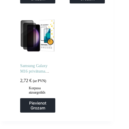
Samsung Galaxy
M16 privātuma
rūdīts stikls – 2 gab.
2,72
€
(ar PVN)
Korpusa
aizsargstikls
Pievienot
Grozam