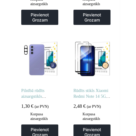
aizsargstikls
aizsargstikls
Pievienot
Pievienot
Grozam
Grozam
Pilnībā rūdīts
Rūdīts stikls Xiaomi
aizsargstikls
Redmi Note 14 5G /
Samsung Galaxy S25
Note 14 4G pilnībā
1,30
€
2,48
€
(ar PVN)
(ar PVN)
Edge pilnai kamerai
līmējams rūdīts stikls
– 2 gab.
Korpusa
Korpusa
aizsargstikls
aizsargstikls
Pievienot
Pievienot
Grozam
Grozam