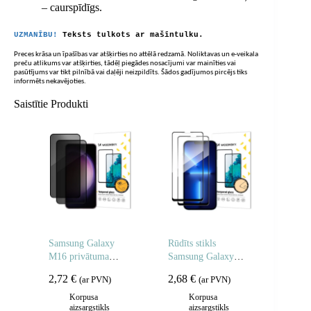
– caurspīdīgs.
UZMANĪBU!
Teksts tulkots ar mašīntulku.
Preces krāsa un īpašības var atšķirties no attēlā redzamā. Noliktavas un e-veikala
preču atlikums var atšķirties, tādēļ piegādes nosacījumi var mainīties vai
pasūtījums var tikt pilnībā vai daļēji neizpildīts. Šādos gadījumos pircējs tiks
informēts nekavējoties.
Saistītie Produkti
Samsung Galaxy
Rūdīts stikls
M16 privātuma
Samsung Galaxy
rūdīts stikls – 2 gab.
A06 5G / A05
2,72
€
2,68
€
(ar PVN)
(ar PVN)
pilnībā līmējamam
rūdītam stiklam – 2
Korpusa
Korpusa
aizsargstikls
aizsargstikls
gab.