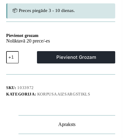
📦 Preces piegāde 3 - 10 dienas.
Pievienot grozam
Noliktavā 20 prece/-es
iPhone
Pievienot Grozam
17
Pro
Minimal
Mag
Lens
vāciņš
SKU:
1033972
—
KATEGORIJA:
KORPUSA AIZSARGSTIKLS
caurspīdīgs
daudzums
Apraksts