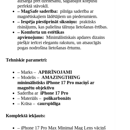
aizsargā pret dzeltēšanu, saglabājot korpusu
perfektā stāvoklī.
– MagSafe saderība:
pilnīga saderība ar
magnētiskajiem lādētājiem un piederumiem.
– Iespēja piestiprināt siksniņu:
praktisks
risinājums, kas palielina tālruņa lietošanas ērtības.
– Komforta un estētikas
apvienojums:
Minimālistiskais apdares dizains
piešķir ierīcei elegantu raksturu, un atsaucīgās
pogas nodrošina lietošanas ērtumu.
Tehniskie parametri:
– Marks –
APBRĪNOJAMI
– Modelis –
AMAZINGTHING
minimālistisks iPhone 17 Pro maciņš ar
magnētu objektīvu
Saderība ar
iPhone 17 Pro
– Materiāls –
polikarbonāts
– Krāsa –
caurspīdīga
Komplektā iekļauts:
– iPhone 17 Pro Max Minimal Mag Lens vāciņš