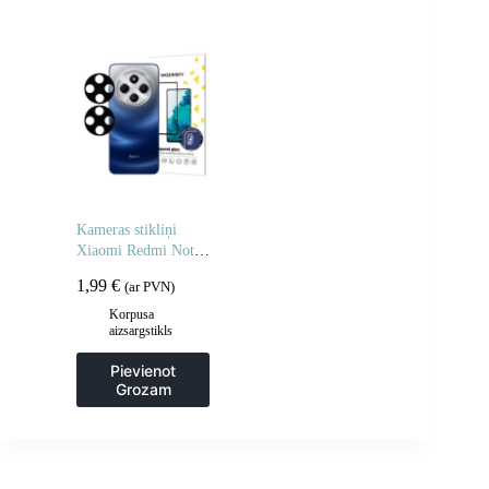
Kameras stikliņi
Xiaomi Redmi Note
14 5G pilnas kameras
1,99
€
(ar PVN)
stikli 2 gab.
Korpusa
aizsargstikls
Pievienot
Grozam