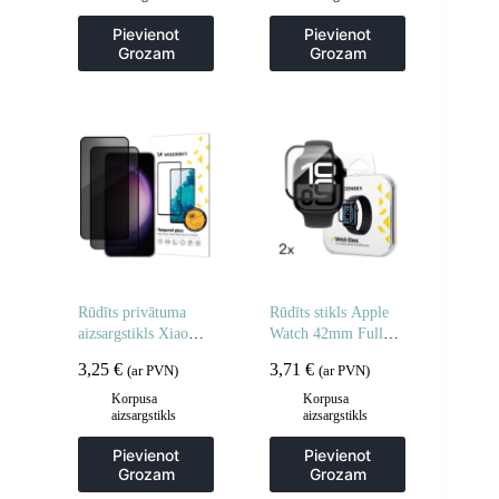
Pievienot
Pievienot
Grozam
Grozam
Rūdīts privātuma
Rūdīts stikls Apple
aizsargstikls Xiaomi
Watch 42mm Full
Redmi Note 14 5G /
Glue – 2 gab.
3,25
€
3,71
€
(ar PVN)
(ar PVN)
Note 14 4G
privātuma
Korpusa
Korpusa
aizsargstikls
aizsargstikls
aizsardzībai – 2 gab.
Pievienot
Pievienot
Grozam
Grozam