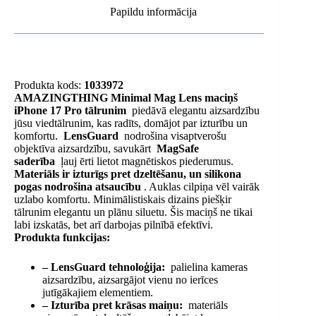
Papildu informācija
Produkta kods:
1033972
AMAZINGTHING Minimal Mag Lens maciņš
iPhone 17 Pro tālrunim
piedāvā elegantu aizsardzību
jūsu viedtālrunim, kas radīts, domājot par izturību un
komfortu.
LensGuard
nodrošina visaptverošu
objektīva aizsardzību, savukārt
MagSafe
saderība
ļauj ērti lietot magnētiskos piederumus.
Materiāls ir izturīgs pret dzeltēšanu, un silikona
pogas nodrošina atsaucību
. Auklas cilpiņa vēl vairāk
uzlabo komfortu. Minimālistiskais dizains piešķir
tālrunim elegantu un plānu siluetu. Šis maciņš ne tikai
labi izskatās, bet arī darbojas pilnībā efektīvi.
Produkta funkcijas:
– LensGuard tehnoloģija:
palielina kameras
aizsardzību, aizsargājot vienu no ierīces
jutīgākajiem elementiem.
– Izturība pret krāsas maiņu:
materiāls