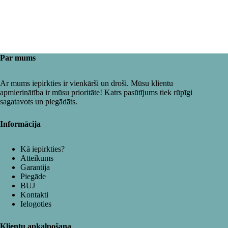
Par mums
Ar mums iepirkties ir vienkārši un droši. Mūsu klientu
apmierinātība ir mūsu prioritāte! Katrs pasūtījums tiek rūpīgi
sagatavots un piegādāts.
Informācija
Kā iepirkties?
Atteikums
Garantija
Piegāde
BUJ
Kontakti
Ielogoties
Klientu apkalpošana