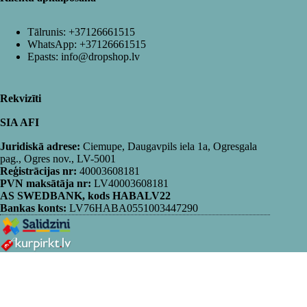
Tālrunis:
+37126661515
WhatsApp:
+37126661515
Epasts:
info@dropshop.lv
Rekvizīti
SIA AFI
Juridiskā adrese:
Ciemupe, Daugavpils iela 1a, Ogresgala
pag., Ogres nov., LV-5001
Reģistrācijas nr:
40003608181
PVN maksātāja nr:
LV40003608181
AS SWEDBANK, kods HABALV22
Bankas konts:
LV76HABA0551003447290