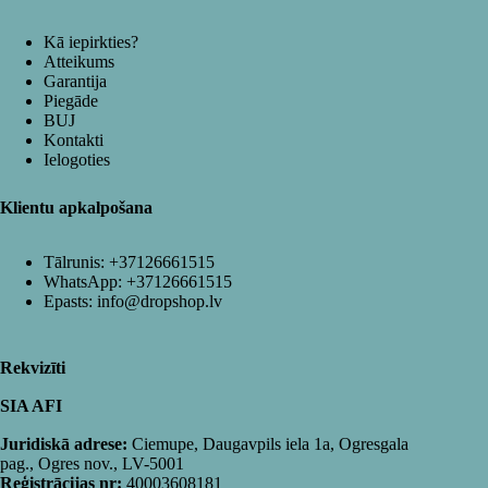
Kā iepirkties?
Atteikums
Garantija
Piegāde
BUJ
Kontakti
Ielogoties
Klientu apkalpošana
Tālrunis:
+37126661515
WhatsApp:
+37126661515
Epasts:
info@dropshop.lv
Rekvizīti
SIA AFI
Juridiskā adrese:
Ciemupe, Daugavpils iela 1a, Ogresgala
pag., Ogres nov., LV-5001
Reģistrācijas nr:
40003608181