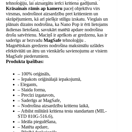
tehnoloģiju, lai aizsargātu ierīci kritiena gadījumā.
Krāsainais rāmis ap kameru
paceļ objektīvu virs
virsmas, nodrošinot aizsardzību pret kritieniem un
skrāpējumiem, kā arī piešķir stilīgu izskatu. Vieglais un
plānais dizains nodrošina, ka Nano Pop ir ērti lietojams
ikdienas lietošanā, savukārt matētā apdare nodrošina
drošu satvērienu. Maciņš ir aprīkots ar gredzenu, kas ir
saderīgs ar bezvadu
MagSafe
tehnoloģiju .
Magnētiskais gredzens nodrošina maksimālu uzlādes
efektivitāti un ātru un vienkāršu savienojumu ar visiem
MagSafe piederumiem.
Produkta īpašības:
– 100% oriģināls,
– Iepakots oriģinālajā iepakojumā,
- Elegants,
– Slaida forma,
– Precīzi izgatavots,
– Saderīgs ar MagSafe,
– Nodrošina aizsardzību kritienu laikā,
– Atbilst militārā kritiena testa standartam (MIL-
STD 810G-516.6),
– Ideāla piegulēšana,
– Matēta apdare,