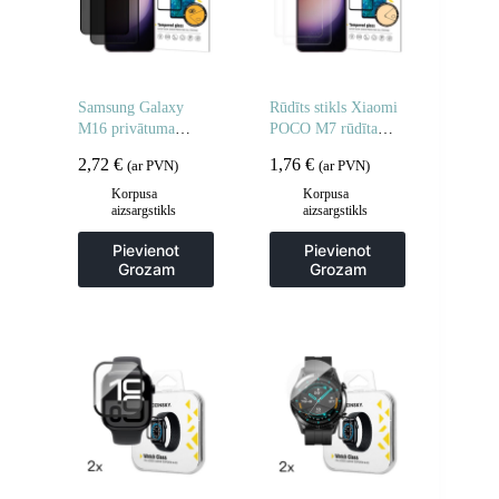
Samsung Galaxy
Rūdīts stikls Xiaomi
M16 privātuma
POCO M7 rūdīta
rūdīts stikls – 2 gab.
stikla aizsargstikls –
2,72
€
1,76
€
(ar PVN)
(ar PVN)
2 gab.
Korpusa
Korpusa
aizsargstikls
aizsargstikls
Pievienot
Pievienot
Grozam
Grozam