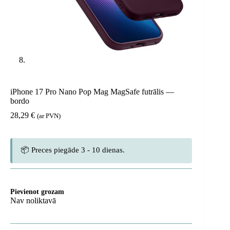
iPhone 17 Pro Nano Pop Mag MagSafe futrālis —
bordo
28,29
€
(ar PVN)
📦 Preces piegāde 3 - 10 dienas.
Pievienot grozam
Nav noliktavā