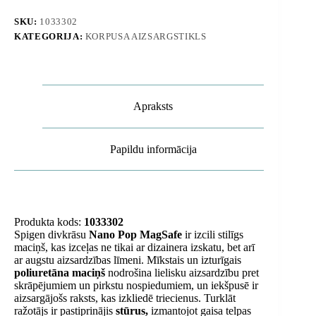
SKU:
1033302
KATEGORIJA:
KORPUSA AIZSARGSTIKLS
Apraksts
Papildu informācija
Produkta kods:
1033302
Spigen divkrāsu
Nano Pop MagSafe
ir izcili stilīgs
maciņš, kas izceļas ne tikai ar dizainera izskatu, bet arī
ar augstu aizsardzības līmeni. Mīkstais un izturīgais
poliuretāna maciņš
nodrošina lielisku aizsardzību pret
skrāpējumiem un pirkstu nospiedumiem, un iekšpusē ir
aizsargājošs raksts, kas izkliedē triecienus. Turklāt
ražotājs ir pastiprinājis
stūrus,
izmantojot gaisa telpas