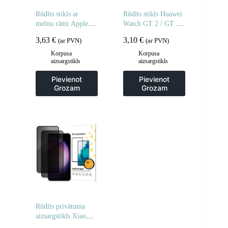
Rūdīts stikls ar
Rūdīts stikls Huawei
melnu rāmi Apple
Watch GT 2 / GT 2
Watch 46mm Full
Pro Full Glue 42 mm
3,63
€
3,10
€
(ar PVN)
(ar PVN)
Glue – 2 gab.
– 2 gab.
Korpusa
Korpusa
aizsargstikls
aizsargstikls
Pievienot
Pievienot
Grozam
Grozam
Rūdīts privātuma
aizsargstikls Xiaomi
POCO M7 privātuma