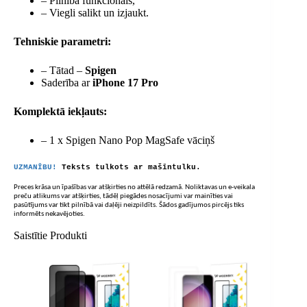
– Pilnībā funkcionāls,
– Viegli salikt un izjaukt.
Tehniskie parametri:
– Tātad –
Spigen
Saderība ar
iPhone 17 Pro
Komplektā iekļauts:
– 1 x Spigen Nano Pop MagSafe vāciņš
UZMANĪBU!
Teksts tulkots ar mašīntulku.
Preces krāsa un īpašības var atšķirties no attēlā redzamā. Noliktavas un e-veikala
preču atlikums var atšķirties, tādēļ piegādes nosacījumi var mainīties vai
pasūtījums var tikt pilnībā vai daļēji neizpildīts. Šādos gadījumos pircējs tiks
informēts nekavējoties.
Saistītie Produkti