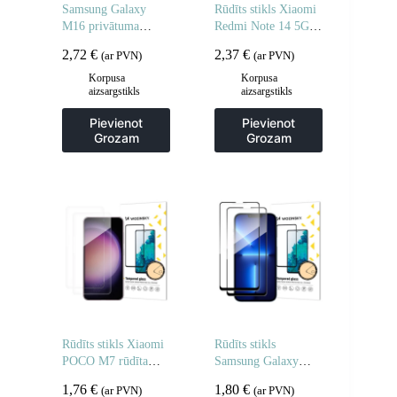
Samsung Galaxy
Rūdīts stikls Xiaomi
M16 privātuma
Redmi Note 14 5G /
rūdīts stikls – 2 gab.
Note 14 4G rūdītam
2,72
€
2,37
€
(ar PVN)
(ar PVN)
stiklam – 2 gab.
Korpusa
Korpusa
aizsargstikls
aizsargstikls
Pievienot
Pievienot
Grozam
Grozam
Rūdīts stikls Xiaomi
Rūdīts stikls
POCO M7 rūdīta
Samsung Galaxy
stikla aizsargstikls –
M16 pilnībā
1,76
€
1,80
€
(ar PVN)
(ar PVN)
2 gab.
līmējamam rūdītam