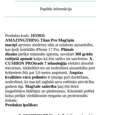
Papildu informācija
Produkta kods:
1033931
AMAZINGTHING Titan Pro MagSpin
maciņš
apvieno modernu stilu ar uzlabotu aizsardzību,
kas īpaši izstrādāts iPhone 17 Pro.
Plānais
dizains
piešķir minimālu apjomu, savukārt
360 grādu
rotējošā apmale
kalpo kā ērts statīvs un satvēriens.
X-
CUSHION PROtrade 7 tehnoloģija
efektīvi absorbē
triecienus, izkliedējot tos un nodrošinot aizsardzību pret
kritieniem līdz pat 3,6 metru augstumā.
Augstas
kvalitātes vācu polimērs
ir izturīgs pret dzeltēšanu,
nodrošinot, ka maciņš saglabā savu estētisko pievilcību
gadiem ilgi.
MagSafe saderība
ļauj ērti lietot
magnētiskos lādētājus un piederumus. Klusinātā pelēkā
krāsa piešķir viedtālrunim elegantu un profesionālu
izskatu.
Produkta īpašības: