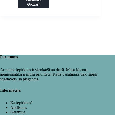
Grozam
Par mums
Ar mums iepirkties ir vienkārši un droši. Mūsu klientu
apmierinātība ir mūsu prioritāte! Katrs pasūtījums tiek rūpīgi
sagatavots un piegādāts.
Informācija
Kā iepirkties?
Atteikums
Garantija