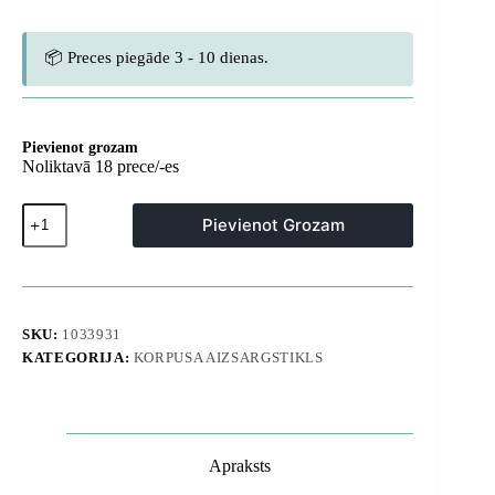
📦 Preces piegāde 3 - 10 dienas.
Pievienot grozam
Noliktavā 18 prece/-es
iPhone
Pievienot Grozam
17
Pro
Titan
Pro
MagSpin
MagSafe
SKU:
1033931
vāciņš
KATEGORIJA:
KORPUSA AIZSARGSTIKLS
—
pelēks
daudzums
Apraksts