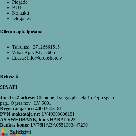
Piegāde
BUJ
Kontakti
Ielogoties
Klientu apkalpošana
Tālrunis:
+37126661515
WhatsApp:
+37126661515
Epasts:
info@dropshop.lv
Rekvizīti
SIA AFI
Juridiskā adrese:
Ciemupe, Daugavpils iela 1a, Ogresgala
pag., Ogres nov., LV-5001
Reģistrācijas nr:
40003608181
PVN maksātāja nr:
LV40003608181
AS SWEDBANK, kods HABALV22
Bankas konts:
LV76HABA0551003447290