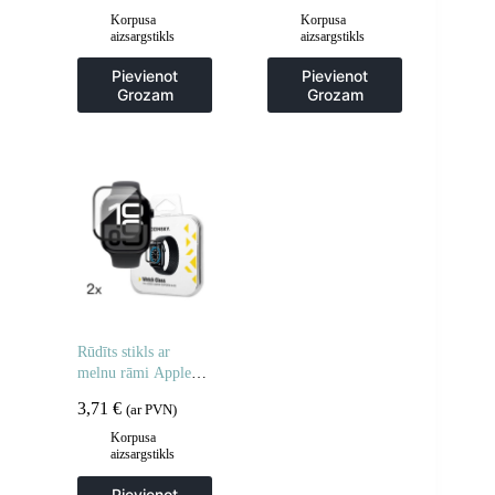
stiklam – 2 gab.
Korpusa
Korpusa
aizsargstikls
aizsargstikls
Pievienot
Pievienot
Grozam
Grozam
Rūdīts stikls ar
melnu rāmi Apple
Watch 42mm Full
3,71
€
(ar PVN)
Glue – 2 gab.
Korpusa
aizsargstikls
Pievienot