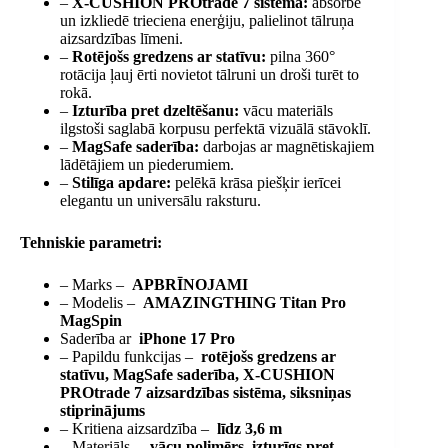
–
X-CUSHION PROtrade 7 sistēma:
absorbē
un izkliedē trieciena enerģiju, palielinot tālruņa
aizsardzības līmeni.
–
Rotējošs gredzens ar statīvu:
pilna 360°
rotācija ļauj ērti novietot tālruni un droši turēt to
rokā.
–
Izturība pret dzeltēšanu:
vācu materiāls
ilgstoši saglabā korpusu perfektā vizuālā stāvoklī.
–
MagSafe saderība:
darbojas ar magnētiskajiem
lādētājiem un piederumiem.
–
Stilīga apdare:
pelēkā krāsa piešķir ierīcei
elegantu un universālu raksturu.
Tehniskie parametri:
– Marks –
APBRĪNOJAMI
– Modelis –
AMAZINGTHING Titan Pro
MagSpin
Saderība ar
iPhone 17 Pro
– Papildu funkcijas –
rotējošs gredzens ar
statīvu, MagSafe saderība, X-CUSHION
PROtrade 7 aizsardzības sistēma, siksniņas
stiprinājums
– Kritiena aizsardzība –
līdz 3,6 m
– Materiāls –
vācu polimērs, izturīgs pret