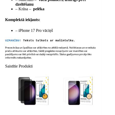
dzeltēšanu
– Krāsa –
pelēka
Komplektā iekļauts:
– iPhone 17 Pro vāciņš
UZMANĪBU!
Teksts tulkots ar mašīntulku.
Preces krāsa un īpašības var atšķirties no attēlā redzamā. Noliktavas un e-veikala
preču atlikums var atšķirties, tādēļ piegādes nosacījumi var mainīties vai
pasūtījums var tikt pilnībā vai daļēji neizpildīts. Šādos gadījumos pircējs tiks
informēts nekavējoties.
Saistītie Produkti