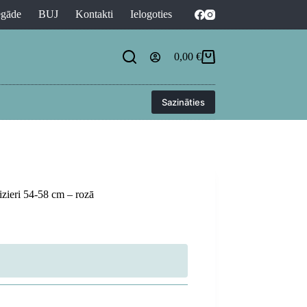
egāde
BUJ
Kontakti
Ielogoties
0,00
€
Shopping
cart
Sazināties
zieri 54-58 cm – rozā