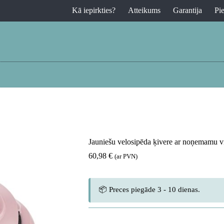
Kā iepirkties?
Atteikums
Garantija
Pi
Jauniešu velosipēda ķivere ar noņemamu vi
60,98
€
(ar PVN)
📦 Preces piegāde 3 - 10 dienas.