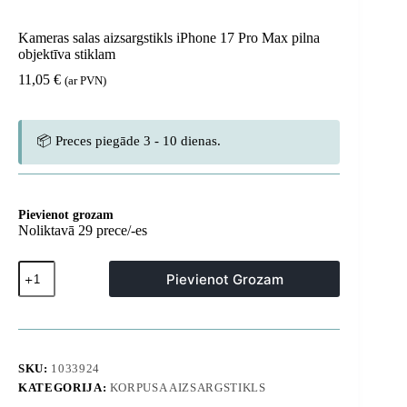
Kameras salas aizsargstikls iPhone 17 Pro Max pilna
objektīva stiklam
11,05
€
(ar PVN)
📦 Preces piegāde 3 - 10 dienas.
Pievienot grozam
Noliktavā 29 prece/-es
Kameras
Pievienot Grozam
salas
aizsargstikls
iPhone
17
Pro
Max
SKU:
1033924
pilna
KATEGORIJA:
KORPUSA AIZSARGSTIKLS
objektīva
stiklam