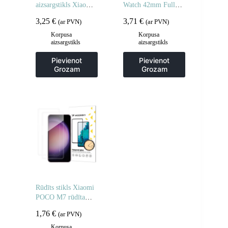
aizsargstikls Xiaomi
Watch 42mm Full
Redmi Note 14 5G /
Glue – 2 gab.
3,25
€
3,71
€
(ar PVN)
(ar PVN)
Note 14 4G
privātuma
Korpusa
Korpusa
aizsargstikls
aizsargstikls
aizsardzībai – 2 gab.
Pievienot
Pievienot
Grozam
Grozam
Rūdīts stikls Xiaomi
POCO M7 rūdīta
stikla aizsargstikls –
1,76
€
(ar PVN)
2 gab.
Korpusa