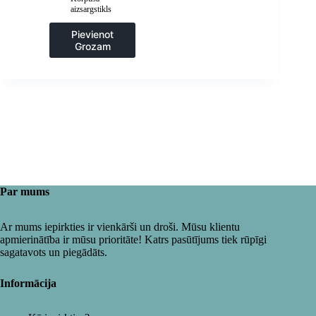
aizsargstikls
Pievienot
Grozam
Par mums
Ar mums iepirkties ir vienkārši un droši. Mūsu klientu
apmierinātība ir mūsu prioritāte! Katrs pasūtījums tiek rūpīgi
sagatavots un piegādāts.
Informācija