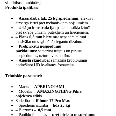
skaidrības kombinācija.
Produkta īpašības:
–
Aizsardzība līdz 25 kg spiedienam:
efektīvi
aizsargā ierīci pret mehāniskiem bojājumiem.
–
4 slāņu konstrukcija:
palielina stikla izturību
pret skrāpējumiem, putekļiem un triecieniem.
–
Plāns 0,5 mm biezums:
nepadara tālruni
masīvāku un saglabā tā eleganto dizainu.
–
Pretpirkstu nospiedumu
pārklājums:
samazina traipus un pirkstu
nospiedumus, uzturot virsmu tīru.
–
Augsta skaidrība:
samazina kropļojumus,
nodrošinot HD kvalitātes fotoattēlus.
Tehniskie parametri:
– Marks –
APBRĪNOJAMI
– Modelis –
AMAZINGTHING Pilna
objektīva stikls
Saderība ar
iPhone 17 Pro Max
– Spiediena izturība –
līdz 25 kg
– Biezums –
0,5 mm
– Papildu funkcijas –
pret pirkstu nospiedumu