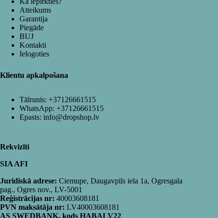
Kā iepirkties?
Atteikums
Garantija
Piegāde
BUJ
Kontakti
Ielogoties
Klientu apkalpošana
Tālrunis:
+37126661515
WhatsApp:
+37126661515
Epasts:
info@dropshop.lv
Rekvizīti
SIA AFI
Juridiskā adrese:
Ciemupe, Daugavpils iela 1a, Ogresgala
pag., Ogres nov., LV-5001
Reģistrācijas nr:
40003608181
PVN maksātāja nr:
LV40003608181
AS SWEDBANK, kods HABALV22