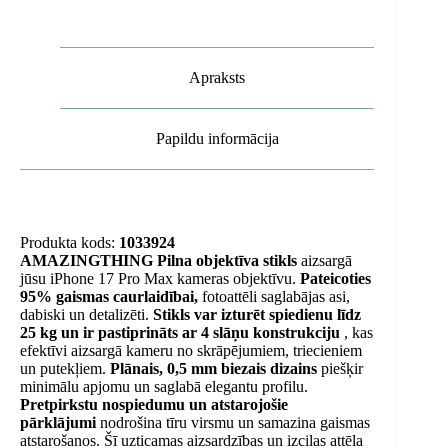
daudzums
Apraksts
Papildu informācija
Produkta kods:
1033924
AMAZINGTHING Pilna objektīva stikls
aizsargā
jūsu iPhone 17 Pro Max kameras objektīvu.
Pateicoties
95% gaismas caurlaidībai,
fotoattēli saglabājas asi,
dabiski un detalizēti.
Stikls var izturēt spiedienu līdz
25 kg un ir pastiprināts ar 4 slāņu konstrukciju
, kas
efektīvi aizsargā kameru no skrāpējumiem, triecieniem
un putekļiem.
Plānais, 0,5 mm biezais dizains
piešķir
minimālu apjomu un saglabā elegantu profilu.
Pretpirkstu nospiedumu un atstarojošie
pārklājumi
nodrošina tīru virsmu un samazina gaismas
atstarošanos. Šī uzticamas aizsardzības un izcilas attēla