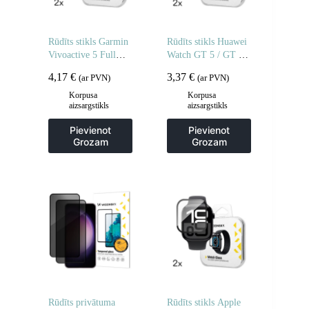
Rūdīts stikls Garmin
Rūdīts stikls Huawei
Vivoactive 5 Full
Watch GT 5 / GT 5
Glue pulkstenim – 2
Pro / GT 4 / GT 4
4,17
€
3,37
€
(ar PVN)
(ar PVN)
gab.
Pro / GT 3 / GT 3
Pro Full Glue 42mm
Korpusa
Korpusa
aizsargstikls
aizsargstikls
– 2 gab.
Pievienot
Pievienot
Grozam
Grozam
Rūdīts privātuma
Rūdīts stikls Apple