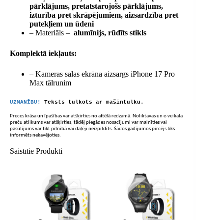
pārklājums, pretatstarojošs pārklājums,
izturība pret skrāpējumiem, aizsardzība pret
putekļiem un ūdeni
– Materiāls –
alumīnijs, rūdīts stikls
Komplektā iekļauts:
– Kameras salas ekrāna aizsargs iPhone 17 Pro
Max tālrunim
UZMANĪBU!
Teksts tulkots ar mašīntulku.
Preces krāsa un īpašības var atšķirties no attēlā redzamā. Noliktavas un e-veikala
preču atlikums var atšķirties, tādēļ piegādes nosacījumi var mainīties vai
pasūtījums var tikt pilnībā vai daļēji neizpildīts. Šādos gadījumos pircējs tiks
informēts nekavējoties.
Saistītie Produkti