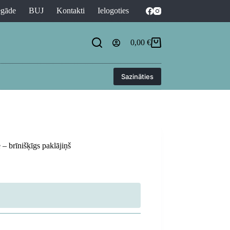
egāde
BUJ
Kontakti
Ielogoties
0,00
€
Shopping
cart
Sazināties
 brīnišķīgs paklājiņš