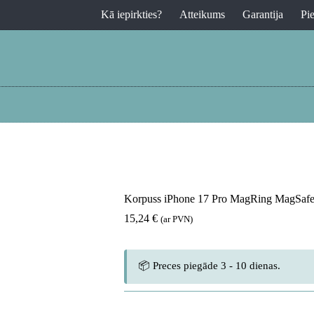
Kā iepirkties?
Atteikums
Garantija
Pi
Korpuss iPhone 17 Pro MagRing MagSafe –
15,24
€
(ar PVN)
📦 Preces piegāde 3 - 10 dienas.