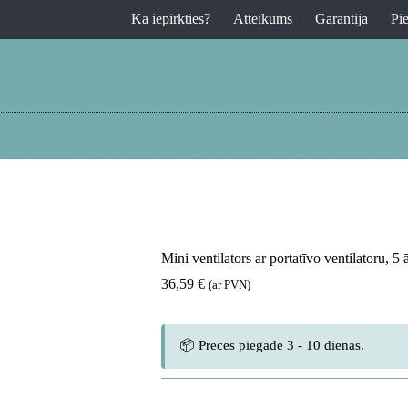
Kā iepirkties?
Atteikums
Garantija
Pi
Mini ventilators ar portatīvo ventilatoru
36,59
€
(ar PVN)
📦 Preces piegāde 3 - 10 dienas.