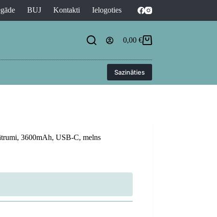
egāde
BUJ
Kontakti
Ielogoties
0,00
€
Shopping
cart
Sazināties
, 5 ātrumi, 3600mAh, USB-C, melns