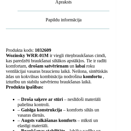
Apraksts
Papildu informācija
Produkta kods:
1032609
Wozinsky WRR-01M
ir viegli riteņbraukšanas cimdi,
kas paredzēti braukšanai siltākos apstākļos. Tie ir radīti
komfortam,
drošam satvērienam
un
labai
roku
ventilācijai vasaras braucienu laikā. Neilona, ​​sintētiskās
ādas un kokvilnas kombinācija nodrošina
komfortu
,
izturību un stabilu satvērienu braukšanas laikā.
Produkta īpašības:
–
Droša saķere ar stūri
– neslīdoši materiāli
palielina kontroli.
–
Gaisīga konstrukcija
– komforts siltās un
vasaras dienās.
–
Augsts valkāšanas komforts
– mīksti un
elastīgi materiāli.
–
Braukšanas stabilitāte
– labāka vadība uz