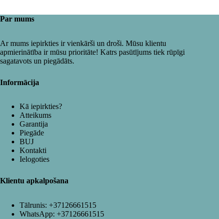
Par mums
Ar mums iepirkties ir vienkārši un droši. Mūsu klientu
apmierinātība ir mūsu prioritāte! Katrs pasūtījums tiek rūpīgi
sagatavots un piegādāts.
Informācija
Kā iepirkties?
Atteikums
Garantija
Piegāde
BUJ
Kontakti
Ielogoties
Klientu apkalpošana
Tālrunis:
+37126661515
WhatsApp:
+37126661515