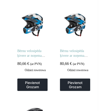
Bērnu velosipēda
Bērnu velosipēda
ķivere ar noņemamu
ķivere ar noņemamu
zodu, M izmērs 54-
zodu, S izmērs 48-54
80,66
€
80,66
€
(ar PVN)
(ar PVN)
57 cm – zila
cm – zila
Odzież rowerowa
Odzież rowerowa
Pievienot
Pievienot
Grozam
Grozam