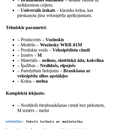
nelīdzeniem ceļiem.
–
Universāls izskats
– klasiska krāsa, kas
pieskaņota jūsu velosipēda aprīkojumam.
Tehniskie parametri:
– Producents –
Vozinskis
– Modelis –
Wozinsky WRR-01M
– Produkta veids –
Velosipēdistu cimdi
– Izmērs –
M
– Materiāls –
neilons, sintētiskā āda, kokvilna
– Īpašības –
Neslīdošs, elpojošs
– Paredzētais lietojums –
Braukšana ar
velosipēdu siltos apstākļos
– Krāsa –
melna
Komplektā iekļauts:
– Neslīdoši riteņbraukšanas cimdi bez pirkstiem,
M izmērs – melni
UZMANĪBU!
Teksts tulkots ar mašīntulku.