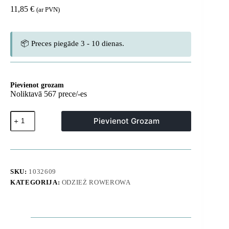
11,85
€
(ar PVN)
📦 Preces piegāde 3 - 10 dienas.
Pievienot grozam
Noliktavā 567 prece/-es
Neslīdoši
Pievienot Grozam
riteņbraukšanas
cimdi
bez
pirkstiem,
M
izmērs
SKU:
1032609
-
KATEGORIJA:
ODZIEŻ ROWEROWA
melni
daudzums