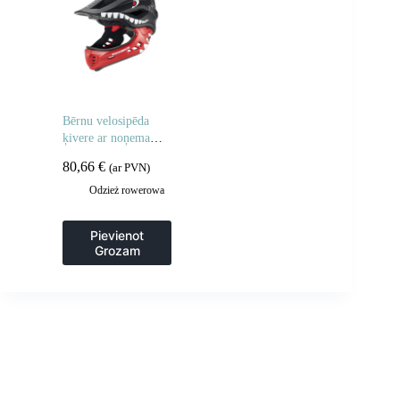
Bērnu velosipēda
ķivere ar noņemamu
zodu, S izmērs 48-52
80,66
€
(ar PVN)
cm – melna haizivs
Odzież rowerowa
Pievienot
Grozam