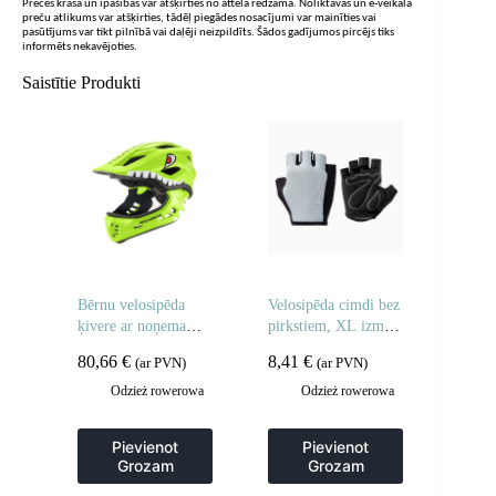
Preces krāsa un īpašības var atšķirties no attēlā redzamā. Noliktavas un e-veikala
preču atlikums var atšķirties, tādēļ piegādes nosacījumi var mainīties vai
pasūtījums var tikt pilnībā vai daļēji neizpildīts. Šādos gadījumos pircējs tiks
informēts nekavējoties.
Saistītie Produkti
Bērnu velosipēda
Velosipēda cimdi bez
ķivere ar noņemamu
pirkstiem, XL izmērs
zodu, S izmērs 48-52
– pelēki
80,66
€
8,41
€
(ar PVN)
(ar PVN)
cm – zaļa haizivs
Odzież rowerowa
Odzież rowerowa
Pievienot
Pievienot
Grozam
Grozam