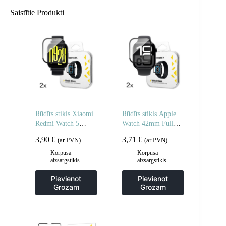
Saistītie Produkti
Rūdīts stikls Xiaomi
Rūdīts stikls Apple
Redmi Watch 5
Watch 42mm Full
Active Full Glue – 2
Glue – 2 gab.
3,90
€
3,71
€
(ar PVN)
(ar PVN)
gab.
Korpusa
Korpusa
aizsargstikls
aizsargstikls
Pievienot
Pievienot
Grozam
Grozam