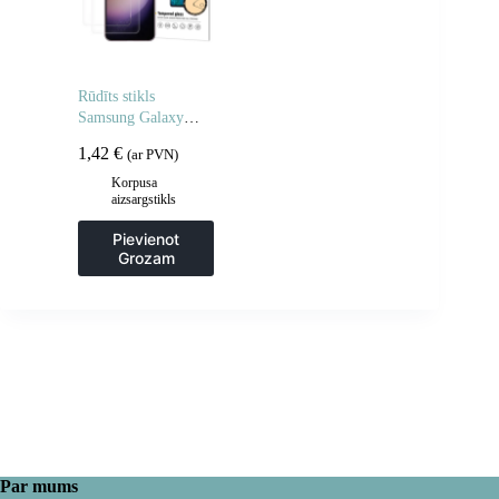
Rūdīts stikls
Samsung Galaxy
A06 5G / A05 rūdīta
1,42
€
(ar PVN)
stikla – 2 gab.
Korpusa
aizsargstikls
Pievienot
Grozam
Par mums