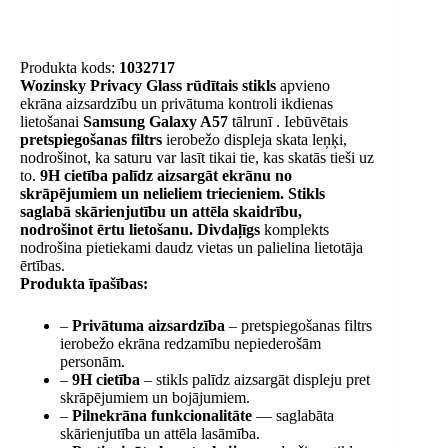
Produkta kods:
1032717
Wozinsky Privacy Glass rūdītais stikls
apvieno
ekrāna aizsardzību un privātuma kontroli ikdienas
lietošanai
Samsung Galaxy A57
tālrunī . Iebūvētais
pretspiegošanas filtrs
ierobežo displeja skata leņķi,
nodrošinot, ka saturu var lasīt tikai tie, kas skatās tieši uz
to.
9H cietība palīdz aizsargāt ekrānu no
skrāpējumiem un nelieliem triecieniem. Stikls
saglabā skārienjutību un attēla skaidrību,
nodrošinot ērtu lietošanu.
Divdaļīgs
komplekts
nodrošina pietiekami daudz vietas un palielina lietotāja
ērtības.
Produkta īpašības:
–
Privātuma aizsardzība
– pretspiegošanas filtrs
ierobežo ekrāna redzamību nepiederošām
personām.
–
9H cietība
– stikls palīdz aizsargāt displeju pret
skrāpējumiem un bojājumiem.
–
Pilnekrāna funkcionalitāte
— saglabāta
skārienjutība un attēla lasāmība.