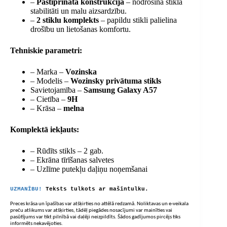
–
Pastiprināta konstrukcija
– nodrošina stikla
stabilitāti un malu aizsardzību.
–
2 stiklu komplekts
– papildu stikli palielina
drošību un lietošanas komfortu.
Tehniskie parametri:
– Marka –
Vozinska
– Modelis –
Wozinsky privātuma stikls
Savietojamība –
Samsung Galaxy A57
– Cietība –
9H
– Krāsa –
melna
Komplektā iekļauts:
– Rūdīts stikls – 2 gab.
– Ekrāna tīrīšanas salvetes
– Uzlīme putekļu daļiņu noņemšanai
UZMANĪBU!
Teksts tulkots ar mašīntulku.
Preces krāsa un īpašības var atšķirties no attēlā redzamā. Noliktavas un e-veikala
preču atlikums var atšķirties, tādēļ piegādes nosacījumi var mainīties vai
pasūtījums var tikt pilnībā vai daļēji neizpildīts. Šādos gadījumos pircējs tiks
informēts nekavējoties.