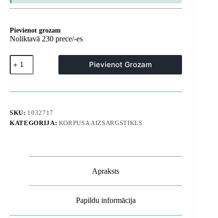
Pievienot grozam
Noliktavā 230 prece/-es
Rūdīts
Pievienot Grozam
privātuma
stikls
Samsung
Galaxy
A57
privātuma
SKU:
1032717
stikls
KATEGORIJA:
KORPUSA AIZSARGSTIKLS
-
2
gab.
daudzums
Apraksts
Papildu informācija