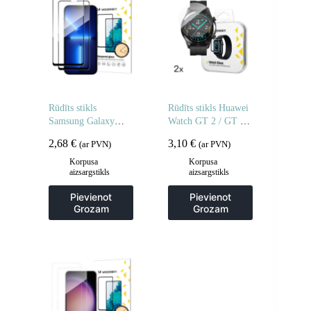
Rūdīts stikls
Rūdīts stikls Huawei
Samsung Galaxy
Watch GT 2 / GT 2
A06 5G / A05
Pro Full Glue 42 mm
2,68
€
3,10
€
(ar PVN)
(ar PVN)
pilnībā līmējamam
– 2 gab.
rūdītam stiklam – 2
Korpusa
Korpusa
aizsargstikls
aizsargstikls
gab.
Pievienot
Pievienot
Grozam
Grozam