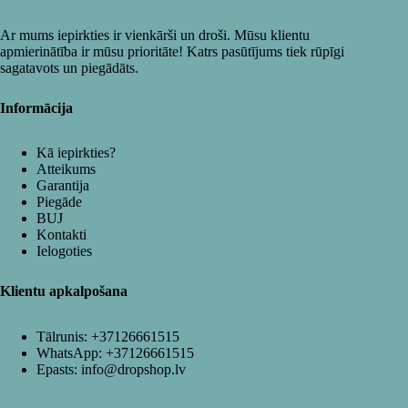
Ar mums iepirkties ir vienkārši un droši. Mūsu klientu
apmierinātība ir mūsu prioritāte! Katrs pasūtījums tiek rūpīgi
sagatavots un piegādāts.
Informācija
Kā iepirkties?
Atteikums
Garantija
Piegāde
BUJ
Kontakti
Ielogoties
Klientu apkalpošana
Tālrunis:
+37126661515
WhatsApp:
+37126661515
Epasts:
info@dropshop.lv