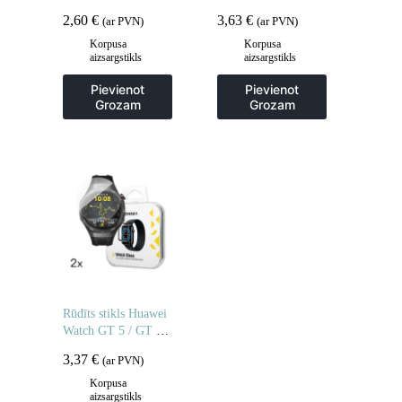
POCO M7 privātuma
Pro / GT 4 / GT 4
2,60
€
3,63
€
(ar PVN)
(ar PVN)
aizsargstikliem – 2
Pro / GT 3 / GT 3
gab.
Pro Full Glue 46 mm
Korpusa
Korpusa
aizsargstikls
aizsargstikls
– 2 gab.
Pievienot
Pievienot
Grozam
Grozam
Rūdīts stikls Huawei
Watch GT 5 / GT 5
Pro / GT 4 / GT 4
3,37
€
(ar PVN)
Pro / GT 3 / GT 3
Pro Full Glue 42mm
Korpusa
aizsargstikls
– 2 gab.