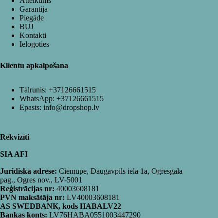
Atteikums
Garantija
Piegāde
BUJ
Kontakti
Ielogoties
Klientu apkalpošana
Tālrunis:
+37126661515
WhatsApp:
+37126661515
Epasts:
info@dropshop.lv
Rekvizīti
SIA AFI
Juridiskā adrese:
Ciemupe, Daugavpils iela 1a, Ogresgala
pag., Ogres nov., LV-5001
Reģistrācijas nr:
40003608181
PVN maksātāja nr:
LV40003608181
AS SWEDBANK, kods HABALV22
Bankas konts:
LV76HABA0551003447290