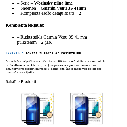
– Seria –
Wozinsky pilna līme
– Saderība –
Garmin Venu 3S 41mm
– Komplektā esošo detaļu skaits –
2
Komplektā iekļauts:
– Rūdīts stikls Garmin Venu 3S 41 mm
pulkstenim – 2 gab.
UZMANĪBU!
Teksts tulkots ar mašīntulku.
Preces krāsa un īpašības var atšķirties no attēlā redzamā. Noliktavas un e-veikala
preču atlikums var atšķirties, tādēļ piegādes nosacījumi var mainīties vai
pasūtījums var tikt pilnībā vai daļēji neizpildīts. Šādos gadījumos pircējs tiks
informēts nekavējoties.
Saistītie Produkti