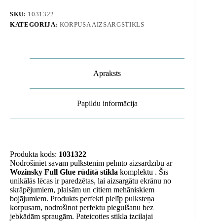
41mm
Full
SKU:
1031322
Glue
KATEGORIJA:
KORPUSA AIZSARGSTIKLS
viedpulkstenim
-
2
gab.
daudzums
Apraksts
Papildu informācija
Produkta kods:
1031322
Nodrošiniet savam pulkstenim pelnīto aizsardzību ar
Wozinsky Full Glue rūdītā stikla
komplektu . Šīs
unikālās lēcas ir paredzētas, lai aizsargātu ekrānu no
skrāpējumiem, plaisām un citiem mehāniskiem
bojājumiem. Produkts perfekti pielīp pulksteņa
korpusam, nodrošinot perfektu piegulšanu bez
jebkādām spraugām. Pateicoties stikla izcilajai