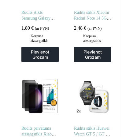
Rūdīts stikls
Rūdīts stikls Xiaomi
Samsung Galaxy
Redmi Note 14 5G /
M16 pilnībā
Note 14 4G pilnībā
1,80
€
2,48
€
(ar PVN)
(ar PVN)
līmējamam rūdītam
līmējams rūdīts stikls
stiklam – 2 gab.
– 2 gab.
Korpusa
Korpusa
aizsargstikls
aizsargstikls
Pievienot
Pievienot
Grozam
Grozam
Rūdīts privātuma
Rūdīts stikls Huawei
aizsargstikls Xiaomi
Watch GT 5 / GT 5