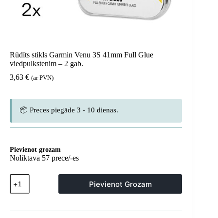
Rūdīts stikls Garmin Venu 3S 41mm Full Glue
viedpulkstenim – 2 gab.
3,63
€
(ar PVN)
📦 Preces piegāde 3 - 10 dienas.
Pievienot grozam
Noliktavā 57 prece/-es
Rūdīts
Pievienot Grozam
stikls
Garmin
Venu
3S