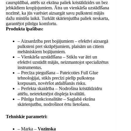
caurspīdībai, attēls uz ekrāna paliek kristāldzidrs un bez
jebkādiem kropļojumiem. Ātra un vienkārša uzstādīšana
nozīmē, ka jūs varēsiet aizsargāt savu pulksteni mājās
dažu minūšu laikā. Turklāt skārienjutība paliek neskarta,
garantējot pilnīgu komfortu.
Produkta īpašības:
– Aizsardzība pret bojājumiem – efektīvi aizsargā
pulksteni pret skrāpējumiem, plaisām un citiem
mehāniskiem bojājumiem.
– Vienkārša uzstādīšana – Stiklu var ātri un
efektīvi uzstādīt mājās, neizmantojot specializētus
instrumentus.
– Precīza piegulšana – Pateicoties Full Glue
tehnoloģijai, stikls precīzi pielīp pulksteņa
korpusam, novēršot atdalīšanās risku.
– Perfekta skaidrība – Nodrošina kristāldzidru
attēlu, neietekmējot displeja kvalitāti.
– Pilnīga funkcionalitāte – Saglabā ekrāna
skārienjutību, nodrošinot ērtu lietošanu.
Tehniskie parametri:
– Marka –
Vozinska