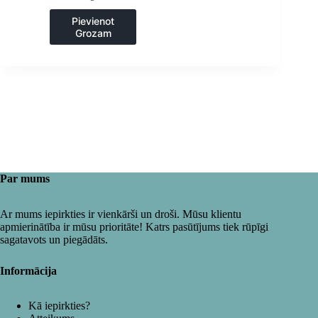
Pievienot
Grozam
Par mums
Ar mums iepirkties ir vienkārši un droši. Mūsu klientu
apmierinātība ir mūsu prioritāte! Katrs pasūtījums tiek rūpīgi
sagatavots un piegādāts.
Informācija
Kā iepirkties?