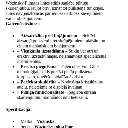
Wozinsky Pilnīgas līmes stikls saglabā pilnīgu
skārienjutību, ļaujot brīvi izmantot pulksteņa funkcijas.
Jums nav jāuztraucas par ierīces darbības kavējumiem
vai ierobežojumiem.
Galvenās iezīmes:
–
Aizsardzība pret bojājumiem
– efektīvi
aizsargā pulksteni pret skrāpējumiem, plaisām un
citiem mehāniskiem bojājumiem.
–
Vienkārša uzstādīšana
– Stiklu var ātri un
efektīvi uzstādīt mājās, neizmantojot specializētus
instrumentus.
–
Precīza piegulšana
– Pateicoties Full Glue
tehnoloģijai, stikls precīzi pielīp pulksteņa
korpusam, novēršot atdalīšanās risku.
–
Perfekta skaidrība
– Nodrošina kristāldzidru
attēlu, neietekmējot displeja kvalitāti.
–
Pilnīga funkcionalitāte
– Saglabā ekrāna
skārienjutību, nodrošinot ērtu lietošanu.
Specifikācija:
– Marka –
Vozinska
– Seria –
Wozinsky pilna līme