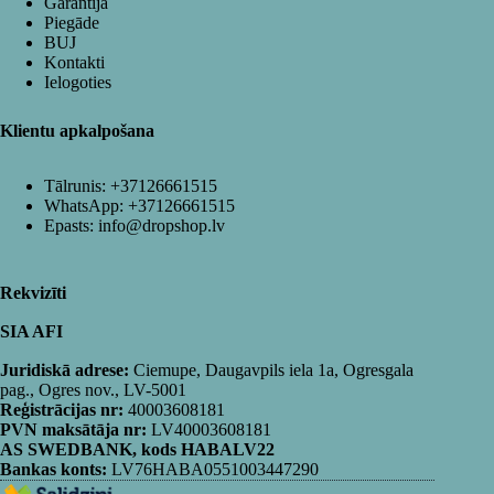
Garantija
Piegāde
BUJ
Kontakti
Ielogoties
Klientu apkalpošana
Tālrunis:
+37126661515
WhatsApp:
+37126661515
Epasts:
info@dropshop.lv
Rekvizīti
SIA AFI
Juridiskā adrese:
Ciemupe, Daugavpils iela 1a, Ogresgala
pag., Ogres nov., LV-5001
Reģistrācijas nr:
40003608181
PVN maksātāja nr:
LV40003608181
AS SWEDBANK, kods HABALV22
Bankas konts:
LV76HABA0551003447290