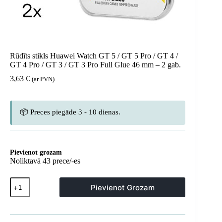
Rūdīts stikls Huawei Watch GT 5 / GT 5 Pro / GT 4 /
GT 4 Pro / GT 3 / GT 3 Pro Full Glue 46 mm – 2 gab.
3,63
€
(ar PVN)
📦 Preces piegāde 3 - 10 dienas.
Pievienot grozam
Noliktavā 43 prece/-es
Rūdīts
Pievienot Grozam
stikls
Huawei
Watch
GT