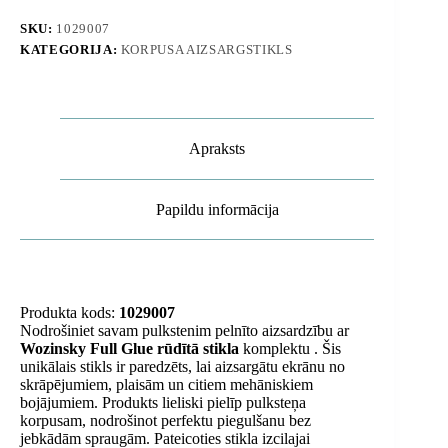
5
/
SKU:
1029007
GT
KATEGORIJA:
KORPUSA AIZSARGSTIKLS
5
Pro
/
GT
4
/
Apraksts
GT
4
Pro
/
Papildu informācija
GT
3
/
GT
3
Pro
Produkta kods:
1029007
Full
Nodrošiniet savam pulkstenim pelnīto aizsardzību ar
Glue
Wozinsky Full Glue rūdītā stikla
komplektu . Šis
46
unikālais stikls ir paredzēts, lai aizsargātu ekrānu no
mm
skrāpējumiem, plaisām un citiem mehāniskiem
-
bojājumiem. Produkts lieliski pielīp pulksteņa
2
korpusam, nodrošinot perfektu piegulšanu bez
gab.
jebkādām spraugām. Pateicoties stikla izcilajai
daudzums