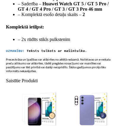
– Saderība –
Huawei Watch GT 5 / GT 5 Pro /
GT 4 / GT 4 Pro / GT 3 / GT 3 Pro 46 mm
– Komplektā esošo detaļu skaits –
2
Komplektā ietilpst:
– 2x rūdīts stikls pulkstenim
UZMANĪBU!
Teksts tulkots ar mašīntulku.
Preces krāsa un īpašības var atšķirties no attēlā redzamā. Noliktavas un e-veikala
preču atlikums var atšķirties, tādēļ piegādes nosacījumi var mainīties vai
pasūtījums var tikt pilnībā vai daļēji neizpildīts. Šādos gadījumos pircējs tiks
informēts nekavējoties.
Saistītie Produkti