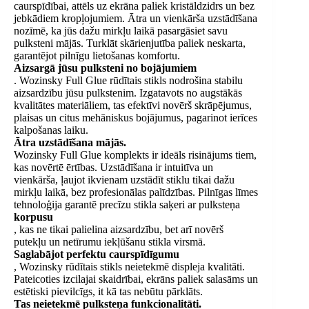
caurspīdībai, attēls uz ekrāna paliek kristāldzidrs un bez
jebkādiem kropļojumiem. Ātra un vienkārša uzstādīšana
nozīmē, ka jūs dažu mirkļu laikā pasargāsiet savu
pulksteni mājās. Turklāt skārienjutība paliek neskarta,
garantējot pilnīgu lietošanas komfortu.
Aizsargā jūsu pulksteni no bojājumiem
. Wozinsky Full Glue rūdītais stikls nodrošina stabilu
aizsardzību jūsu pulkstenim. Izgatavots no augstākās
kvalitātes materiāliem, tas efektīvi novērš skrāpējumus,
plaisas un citus mehāniskus bojājumus, pagarinot ierīces
kalpošanas laiku.
Ātra uzstādīšana mājās.
Wozinsky Full Glue komplekts ir ideāls risinājums tiem,
kas novērtē ērtības. Uzstādīšana ir intuitīva un
vienkārša, ļaujot ikvienam uzstādīt stiklu tikai dažu
mirkļu laikā, bez profesionālas palīdzības. Pilnīgas līmes
tehnoloģija garantē precīzu stikla saķeri ar pulksteņa
korpusu
, kas ne tikai palielina aizsardzību, bet arī novērš
putekļu un netīrumu iekļūšanu stikla virsmā.
Saglabājot perfektu caurspīdīgumu
, Wozinsky rūdītais stikls neietekmē displeja kvalitāti.
Pateicoties izcilajai skaidrībai, ekrāns paliek salasāms un
estētiski pievilcīgs, it kā tas nebūtu pārklāts.
Tas neietekmē pulksteņa funkcionalitāti.