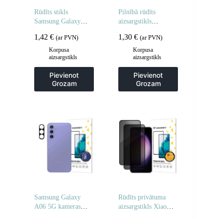
Rūdīts stikls
Pilnībā rūdīts
Samsung Galaxy
aizsargstikls
A06 5G / A05 rūdīta
Samsung Galaxy S25
1,42
€
1,30
€
(ar PVN)
(ar PVN)
stikla – 2 gab.
Edge pilnai kamerai
Korpusa
Korpusa
aizsargstikls
aizsargstikls
Pievienot
Pievienot
Grozam
Grozam
Samsung Galaxy
Rūdīts privātuma
A06 5G kameras
aizsargstikls Xiaomi
stikls pilnai kamerai
Redmi Note 14 5G /