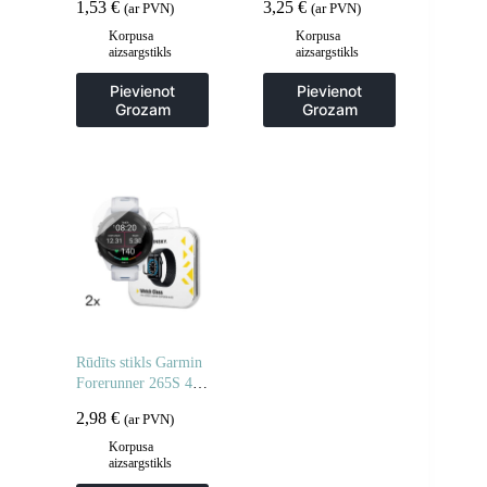
1,53
€
3,25
€
(ar PVN)
(ar PVN)
– 2 gab.
Note 14 4G
privātuma
Korpusa
Korpusa
aizsargstikls
aizsargstikls
aizsardzībai – 2 gab.
Pievienot
Pievienot
Grozam
Grozam
Rūdīts stikls Garmin
Forerunner 265S 46
mm Full Glue
2,98
€
(ar PVN)
pulkstenim – 2 gab.
Korpusa
aizsargstikls