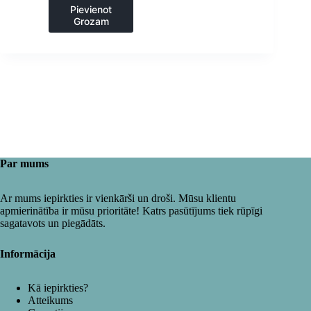
Pievienot
Grozam
Par mums
Ar mums iepirkties ir vienkārši un droši. Mūsu klientu
apmierinātība ir mūsu prioritāte! Katrs pasūtījums tiek rūpīgi
sagatavots un piegādāts.
Informācija
Kā iepirkties?
Atteikums