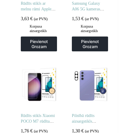
Rūdīts stikls ar
Samsung Galaxy
melnu rāmi Apple
A06 5G kameras
Watch 46mm Full
stikls pilnai kamerai
3,63
€
1,53
€
(ar PVN)
(ar PVN)
Glue – 2 gab.
– 2 gab.
Korpusa
Korpusa
aizsargstikls
aizsargstikls
Pievienot
Pievienot
Grozam
Grozam
Rūdīts stikls Xiaomi
Pilnībā rūdīts
POCO M7 rūdīta
aizsargstikls
stikla aizsargstikls –
Samsung Galaxy S25
1,76
€
1,30
€
(ar PVN)
(ar PVN)
2 gab.
Edge pilnai kamerai