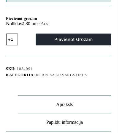
Pievienot grozam
Noliktavā 80 prece/-es
Rūdīts
Pievienot Grozam
stikls
iPhone
16
Pro
/
17
SKU:
1034091
/
KATEGORIJA:
KORPUSA AIZSARGSTIKLS
17
Pro
Glas.TR
EZ
Fit
Pro
Apraksts
-
caurspīdīgs
daudzums
Papildu informācija