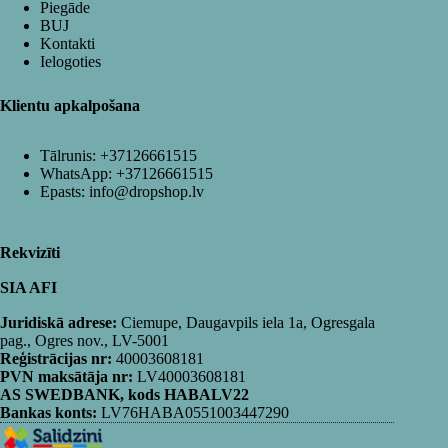
Piegāde
BUJ
Kontakti
Ielogoties
Klientu apkalpošana
Tālrunis:
+37126661515
WhatsApp:
+37126661515
Epasts:
info@dropshop.lv
Rekvizīti
SIA AFI
Juridiskā adrese:
Ciemupe, Daugavpils iela 1a, Ogresgala
pag., Ogres nov., LV-5001
Reģistrācijas nr:
40003608181
PVN maksātāja nr:
LV40003608181
AS SWEDBANK, kods HABALV22
Bankas konts:
LV76HABA0551003447290