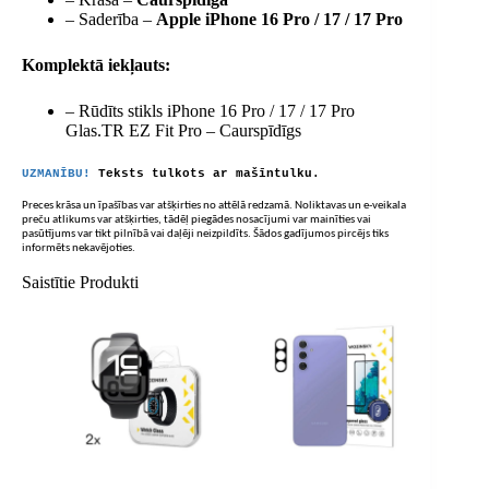
– Saderība –
Apple iPhone 16 Pro / 17 / 17 Pro
Komplektā iekļauts:
– Rūdīts stikls iPhone 16 Pro / 17 / 17 Pro
Glas.TR EZ Fit Pro – Caurspīdīgs
UZMANĪBU!
Teksts tulkots ar mašīntulku.
Preces krāsa un īpašības var atšķirties no attēlā redzamā. Noliktavas un e-veikala
preču atlikums var atšķirties, tādēļ piegādes nosacījumi var mainīties vai
pasūtījums var tikt pilnībā vai daļēji neizpildīts. Šādos gadījumos pircējs tiks
informēts nekavējoties.
Saistītie Produkti