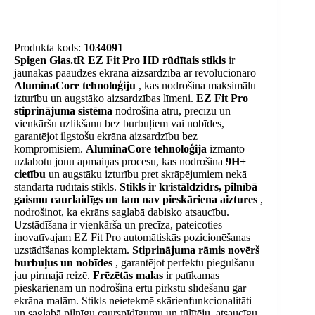
Produkta kods:
1034091
Spigen Glas.tR EZ Fit Pro HD rūdītais stikls
ir
jaunākās paaudzes ekrāna aizsardzība ar revolucionāro
AluminaCore tehnoloģiju
, kas nodrošina maksimālu
izturību un augstāko aizsardzības līmeni.
EZ Fit Pro
stiprinājuma sistēma
nodrošina ātru, precīzu un
vienkāršu uzlikšanu bez burbuļiem vai nobīdes,
garantējot ilgstošu ekrāna aizsardzību bez
kompromisiem.
AluminaCore tehnoloģija
izmanto
uzlabotu jonu apmaiņas procesu, kas nodrošina
9H+
cietību
un augstāku izturību pret skrāpējumiem nekā
standarta rūdītais stikls.
Stikls ir kristāldzidrs,
pilnībā
gaismu caurlaidīgs un tam nav pieskāriena aiztures
,
nodrošinot, ka ekrāns saglabā dabisko atsaucību.
Uzstādīšana ir vienkārša un precīza, pateicoties
inovatīvajam EZ Fit Pro automātiskās pozicionēšanas
uzstādīšanas komplektam.
Stiprinājuma rāmis novērš
burbuļus un nobīdes
, garantējot perfektu piegulšanu
jau pirmajā reizē.
Frēzētās malas
ir patīkamas
pieskārienam un nodrošina ērtu pirkstu slīdēšanu gar
ekrāna malām. Stikls neietekmē skārienfunkcionalitāti
un saglabā pilnīgu caurspīdīgumu un tūlītēju, atsaucīgu