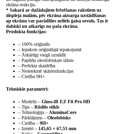
ekrāna reakciju.
* Sakarā ar dažādajiem frēzēšanas rakstiem uz
displeja malām, pēc ekrāna aizsarga uzstādīšanas
ap ekrānu var parādīties neliels gaisa oreols. Tas ir
dabiski un atkarīgs no paša ekrāna.
Produkta funkcijas:
– 100% oriģināls
– Iepakots oriģinālajā iepakojumā
– Ārkārtīgi viegli uzstādīt
– Papildu oleofobiskais slānis
– Perfekta skaidrība
– Neietekmē skārienfunkcijas
– Cietība 9H+
Tehniskie parametri:
– Modelis –
Glass.tR EZ Fit Pro HD
– Tips –
Rūdīts stikls
– Tehnoloģija –
AluminaCore
– Pārklājums –
Oleofobisks
– Cietība –
9H+
– Izmēri –
145,65 × 67,53 mm
– Krāsa –
Caurspīdīga