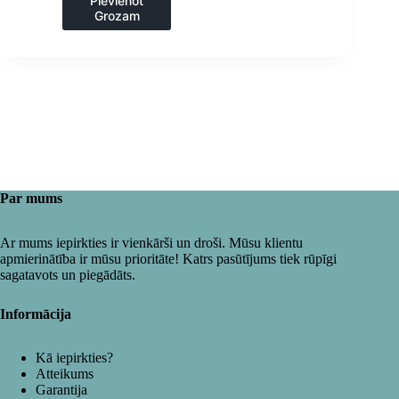
Pievienot
Grozam
Par mums
Ar mums iepirkties ir vienkārši un droši. Mūsu klientu
apmierinātība ir mūsu prioritāte! Katrs pasūtījums tiek rūpīgi
sagatavots un piegādāts.
Informācija
Kā iepirkties?
Atteikums
Garantija