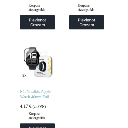
Korpusa
Korpusa
aizsargstikls
aizsargstikls
Pievienot
Pievienot
Grozam
Grozam
Rūdīts stikls Apple
Watch 46mm Full
Glue – 2 gab.
4,17
€
(ar PVN)
Korpusa
aizsargstikls