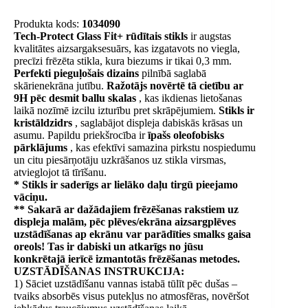
Produkta kods:
1034090
Tech-Protect Glass Fit+ rūdītais stikls
ir augstas
kvalitātes aizsargaksesuārs, kas izgatavots no viegla,
precīzi frēzēta stikla, kura biezums ir tikai 0,3 mm.
Perfekti pieguļošais dizains
pilnībā saglabā
skārienekrāna jutību.
Ražotājs novērtē tā cietību ar
9H pēc desmit ballu skalas
, kas ikdienas lietošanas
laikā nozīmē izcilu izturību pret skrāpējumiem.
Stikls ir
kristāldzidrs
, saglabājot displeja dabiskās krāsas un
asumu. Papildu priekšrocība ir
īpašs oleofobisks
pārklājums
, kas efektīvi samazina pirkstu nospiedumu
un citu piesārņotāju uzkrāšanos uz stikla virsmas,
atvieglojot tā tīrīšanu.
* Stikls ir saderīgs ar lielāko daļu tirgū pieejamo
vāciņu.
** Sakarā ar dažādajiem frēzēšanas rakstiem uz
displeja malām, pēc plēves/ekrāna aizsargplēves
uzstādīšanas ap ekrānu var parādīties smalks gaisa
oreols! Tas ir dabiski un atkarīgs no jūsu
konkrētajā ierīcē izmantotās frēzēšanas metodes.
UZSTĀDĪŠANAS INSTRUKCIJA:
1) Sāciet uzstādīšanu vannas istabā tūlīt pēc dušas –
tvaiks absorbēs visus putekļus no atmosfēras, novēršot