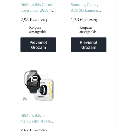
Rūdīts stikls Garmin
Samsung Galaxy
Forerunner 265S 46
A06 5G kameras
mm Full Glue
stikls pilnai kamerai
2,98
€
1,53
€
(ar PVN)
(ar PVN)
pulkstenim – 2 gab.
– 2 gab.
Korpusa
Korpusa
aizsargstikls
aizsargstikls
Pievienot
Pievienot
Grozam
Grozam
Rūdīts stikls ar
melnu rāmi Apple
Watch 46mm Full
3,63
€
(ar PVN)