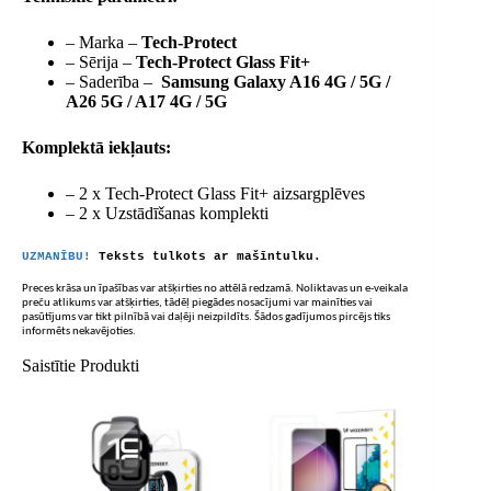
– Marka –
Tech-Protect
– Sērija –
Tech-Protect Glass Fit+
– Saderība –
Samsung Galaxy A16 4G / 5G /
A26 5G / A17 4G / 5G
Komplektā iekļauts:
– 2 x Tech-Protect Glass Fit+ aizsargplēves
– 2 x Uzstādīšanas komplekti
UZMANĪBU!
Teksts tulkots ar mašīntulku.
Preces krāsa un īpašības var atšķirties no attēlā redzamā. Noliktavas un e-veikala
preču atlikums var atšķirties, tādēļ piegādes nosacījumi var mainīties vai
pasūtījums var tikt pilnībā vai daļēji neizpildīts. Šādos gadījumos pircējs tiks
informēts nekavējoties.
Saistītie Produkti