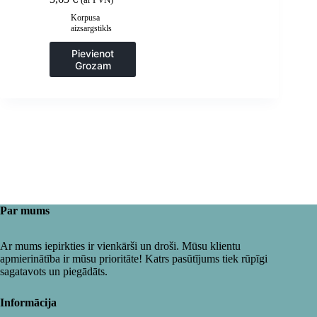
Glue – 2 gab.
Korpusa
aizsargstikls
Pievienot
Grozam
Par mums
Ar mums iepirkties ir vienkārši un droši. Mūsu klientu
apmierinātība ir mūsu prioritāte! Katrs pasūtījums tiek rūpīgi
sagatavots un piegādāts.
Informācija