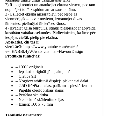
jebkādus traucējumus uzstādīšanas laikā.
2) Rūpīgi notīriet un attaukojiet ekrāna virsmu, pēc tam
nopulējiet to līdz spīdumam ar sausu drānu.
3) Uzlieciet ekrāna aizsargplēvi pēc iespējas
vienmērīgāk – to var novietot, izmantojot divas
līmlentes, pielīmējot tās ierīces sānos.
4) Izvadiet gaisa burbuļus, stingri piespiežot ar apļveida
kustībām vairākas sekundes. Pārliecinieties, ka līme pēc
iespējas ciešāk pielīp pie ekrāna.
Apskatiet, cik tas ir
vienkārši:
https://www.youtube.com/watch?
v=_ENBBk4yWJwab_channel=FlavourDesign
Produkta funkcijas:
– 100% oriģināls
– Iepakots oriģinālajā iepakojumā
– Cietība 9H
– Nogriezt atbilstoši displeja plakanajai daļai
– 2,5D frēzētas malas, patīkamas pieskārienam
– Papildu oleofobiskais slānis
– Perfekta skaidrība
– Neietekmē skārienfunkcijas
– Izmēri: 160 x 73 mm
Tehniskie parametri: