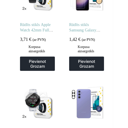
Rūdīts stikls Apple
Rūdīts stikls
Watch 42mm Full
Samsung Galaxy
Glue – 2 gab.
A06 5G / A05 rūdīta
3,71
€
1,42
€
(ar PVN)
(ar PVN)
stikla – 2 gab.
Korpusa
Korpusa
aizsargstikls
aizsargstikls
Pievienot
Pievienot
Grozam
Grozam