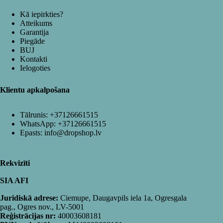
Kā iepirkties?
Atteikums
Garantija
Piegāde
BUJ
Kontakti
Ielogoties
Klientu apkalpošana
Tālrunis:
+37126661515
WhatsApp:
+37126661515
Epasts:
info@dropshop.lv
Rekvizīti
SIA AFI
Juridiskā adrese:
Ciemupe, Daugavpils iela 1a, Ogresgala
pag., Ogres nov., LV-5001
Reģistrācijas nr:
40003608181