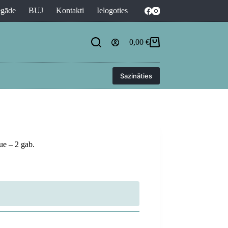
egāde
BUJ
Kontakti
Ielogoties
0,00
€
Shopping
cart
Sazināties
ue – 2 gab.