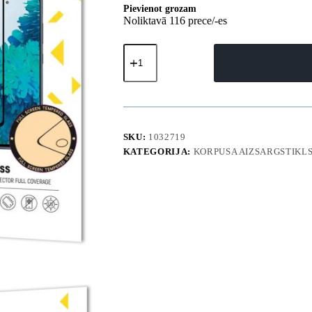
Pievienot grozam
Noliktavā 116 prece/-es
Rūdīts
stikls
Samsung
Galaxy
A57
Full
Glue
-
SKU:
1032719
2
KATEGORIJA:
KORPUSA AIZSARGSTIKL
gab.
daudzums