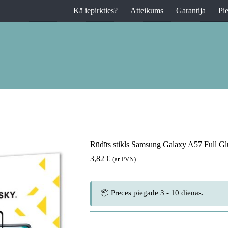
Kā iepirkties?
Atteikums
Garantija
Pi
Rūdīts stikls Samsung Galaxy A57 Full Gl
3,82
€
(ar PVN)
📦 Preces piegāde 3 - 10 dienas.