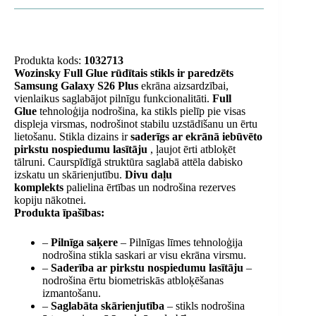
Produkta kods:
1032713
Wozinsky Full Glue rūdītais stikls ir paredzēts
Samsung Galaxy S26 Plus
ekrāna aizsardzībai,
vienlaikus saglabājot pilnīgu funkcionalitāti.
Full
Glue
tehnoloģija nodrošina, ka stikls pielīp pie visas
displeja virsmas, nodrošinot stabilu uzstādīšanu un ērtu
lietošanu. Stikla dizains ir
saderīgs ar ekrānā iebūvēto
pirkstu nospiedumu lasītāju
, ļaujot ērti atbloķēt
tālruni. Caurspīdīgā struktūra saglabā attēla dabisko
izskatu un skārienjutību.
Divu daļu
komplekts
palielina ērtības un nodrošina rezerves
kopiju nākotnei.
Produkta īpašības:
–
Pilnīga saķere
– Pilnīgas līmes tehnoloģija
nodrošina stikla saskari ar visu ekrāna virsmu.
–
Saderība ar pirkstu nospiedumu lasītāju
–
nodrošina ērtu biometriskās atbloķēšanas
izmantošanu.
–
Saglabāta skārienjutība
– stikls nodrošina