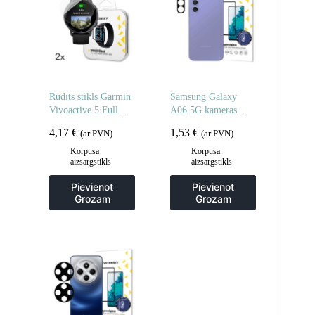
Rūdīts stikls Garmin
Samsung Galaxy
Vivoactive 5 Full
A06 5G kameras
Glue pulkstenim – 2
stikls pilnai kamerai
4,17
€
1,53
€
(ar PVN)
(ar PVN)
gab.
– 2 gab.
Korpusa
Korpusa
aizsargstikls
aizsargstikls
Pievienot
Pievienot
Grozam
Grozam