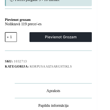
Pievienot grozam
Noliktavā 119 prece/-es
Rūdīts
Pievienot Grozam
stikls
Samsung
Galaxy
S26
Plus
tālrunim,
SKU:
1032713
kas
KATEGORIJA:
KORPUSA AIZSARGSTIKLS
saderīgs
ar
Full
Glue
pirkstu
nospiedumu
Apraksts
lasītāju
-
2
gab.
Papildu informācija
daudzums