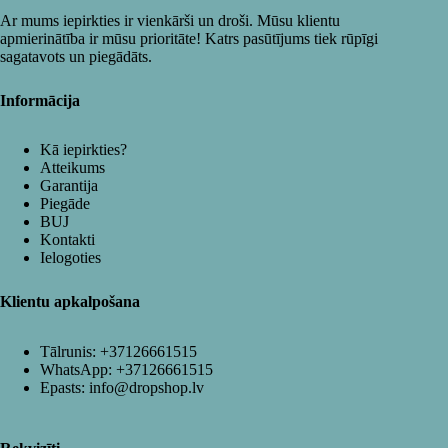
Ar mums iepirkties ir vienkārši un droši. Mūsu klientu
apmierinātība ir mūsu prioritāte! Katrs pasūtījums tiek rūpīgi
sagatavots un piegādāts.
Informācija
Kā iepirkties?
Atteikums
Garantija
Piegāde
BUJ
Kontakti
Ielogoties
Klientu apkalpošana
Tālrunis:
+37126661515
WhatsApp:
+37126661515
Epasts:
info@dropshop.lv