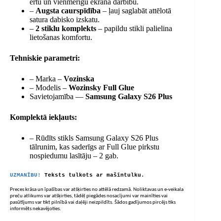
ērtu un vienmērīgu ekrāna darbību.
–
Augsta caurspīdība
– ļauj saglabāt attēlotā
satura dabisko izskatu.
–
2 stiklu komplekts
– papildu stikli palielina
lietošanas komfortu.
Tehniskie parametri:
– Marka –
Vozinska
– Modelis –
Wozinsky Full Glue
Savietojamība —
Samsung Galaxy S26 Plus
Komplektā iekļauts:
– Rūdīts stikls Samsung Galaxy S26 Plus
tālrunim, kas saderīgs ar Full Glue pirkstu
nospiedumu lasītāju – 2 gab.
UZMANĪBU!
Teksts tulkots ar mašīntulku.
Preces krāsa un īpašības var atšķirties no attēlā redzamā. Noliktavas un e-veikala
preču atlikums var atšķirties, tādēļ piegādes nosacījumi var mainīties vai
pasūtījums var tikt pilnībā vai daļēji neizpildīts. Šādos gadījumos pircējs tiks
informēts nekavējoties.