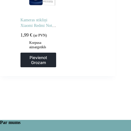
Kameras stikliņi
Xiaomi Redmi Note
14 5G pilnas kameras
1,99
€
(ar PVN)
stikli 2 gab.
Korpusa
aizsargstikls
Pievienot
Grozam
Par mums