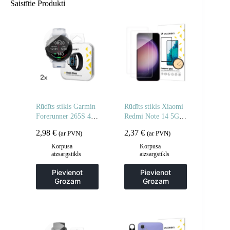
Saistītie Produkti
Rūdīts stikls Garmin
Rūdīts stikls Xiaomi
Forerunner 265S 46
Redmi Note 14 5G /
mm Full Glue
Note 14 4G rūdītam
2,98
€
2,37
€
(ar PVN)
(ar PVN)
pulkstenim – 2 gab.
stiklam – 2 gab.
Korpusa
Korpusa
aizsargstikls
aizsargstikls
Pievienot
Pievienot
Grozam
Grozam