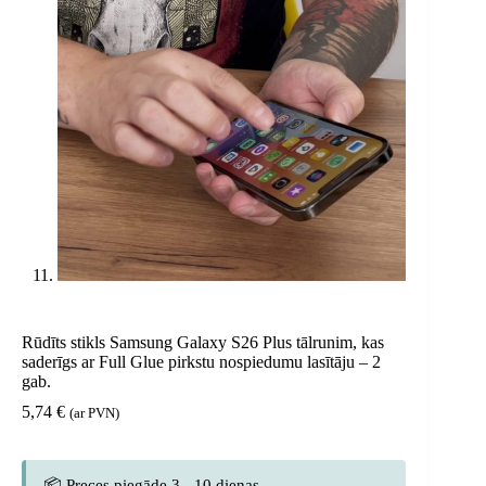
Rūdīts stikls Samsung Galaxy S26 Plus tālrunim, kas
saderīgs ar Full Glue pirkstu nospiedumu lasītāju – 2
gab.
5,74
€
(ar PVN)
📦 Preces piegāde 3 - 10 dienas.