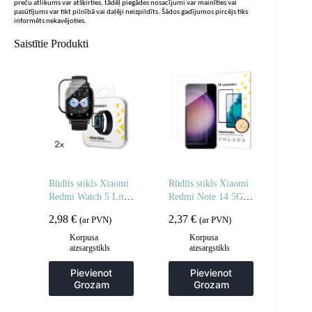
preču atlikums var atšķirties, tādēļ piegādes nosacījumi var mainīties vai
pasūtījums var tikt pilnībā vai daļēji neizpildīts. Šādos gadījumos pircējs tiks
informēts nekavējoties.
Saistītie Produkti
Rūdīts stikls Xiaomi
Rūdīts stikls Xiaomi
Redmi Watch 5 Lite
Redmi Note 14 5G /
Full Glue – 2 gab.
Note 14 4G rūdītam
2,98
€
2,37
€
(ar PVN)
(ar PVN)
stiklam – 2 gab.
Korpusa
Korpusa
aizsargstikls
aizsargstikls
Pievienot
Pievienot
Grozam
Grozam