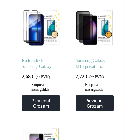
Rūdīts stikls
Samsung Galaxy
Samsung Galaxy
M16 privātuma
A06 5G / A05
rūdīts stikls – 2 gab.
2,68
€
2,72
€
(ar PVN)
(ar PVN)
pilnībā līmējamam
rūdītam stiklam – 2
Korpusa
Korpusa
aizsargstikls
aizsargstikls
gab.
Pievienot
Pievienot
Grozam
Grozam