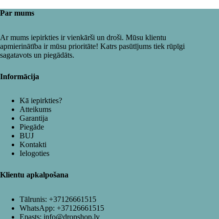
Par mums
Ar mums iepirkties ir vienkārši un droši. Mūsu klientu
apmierinātība ir mūsu prioritāte! Katrs pasūtījums tiek rūpīgi
sagatavots un piegādāts.
Informācija
Kā iepirkties?
Atteikums
Garantija
Piegāde
BUJ
Kontakti
Ielogoties
Klientu apkalpošana
Tālrunis:
+37126661515
WhatsApp:
+37126661515
Epasts:
info@dropshop.lv