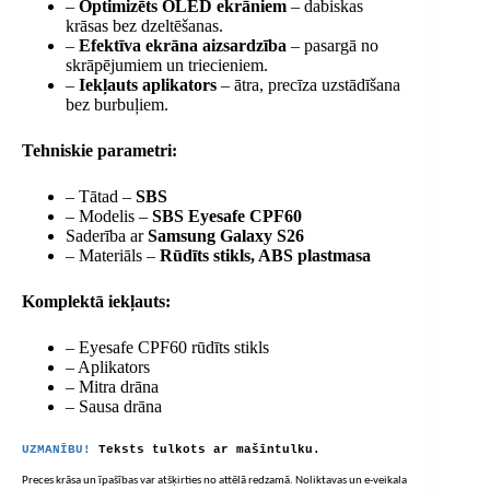
–
Optimizēts OLED ekrāniem
– dabiskas
krāsas bez dzeltēšanas.
–
Efektīva ekrāna aizsardzība
– pasargā no
skrāpējumiem un triecieniem.
–
Iekļauts aplikators
– ātra, precīza uzstādīšana
bez burbuļiem.
Tehniskie parametri:
– Tātad –
SBS
– Modelis –
SBS Eyesafe CPF60
Saderība ar
Samsung Galaxy S26
– Materiāls –
Rūdīts stikls, ABS plastmasa
Komplektā iekļauts:
– Eyesafe CPF60 rūdīts stikls
– Aplikators
– Mitra drāna
– Sausa drāna
UZMANĪBU!
Teksts tulkots ar mašīntulku.
Preces krāsa un īpašības var atšķirties no attēlā redzamā. Noliktavas un e-veikala