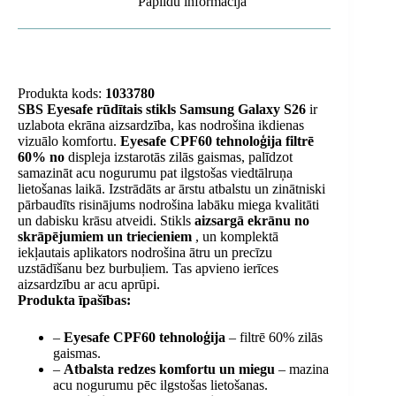
Papildu informācija
Produkta kods:
1033780
SBS Eyesafe rūdītais stikls Samsung Galaxy S26
ir
uzlabota ekrāna aizsardzība, kas nodrošina ikdienas
vizuālo komfortu.
Eyesafe CPF60 tehnoloģija filtrē
60% no
displeja izstarotās zilās gaismas, palīdzot
samazināt acu nogurumu pat ilgstošas ​​viedtālruņa
lietošanas laikā. Izstrādāts ar ārstu atbalstu un zinātniski
pārbaudīts risinājums nodrošina labāku miega kvalitāti
un dabisku krāsu atveidi. Stikls
aizsargā ekrānu no
skrāpējumiem un triecieniem
, un komplektā
iekļautais aplikators nodrošina ātru un precīzu
uzstādīšanu bez burbuļiem. Tas apvieno ierīces
aizsardzību ar acu aprūpi.
Produkta īpašības:
–
Eyesafe CPF60 tehnoloģija
– filtrē 60% zilās
gaismas.
–
Atbalsta redzes komfortu un miegu
– mazina
acu nogurumu pēc ilgstošas ​​lietošanas.