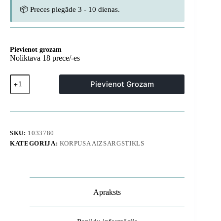
📦 Preces piegāde 3 - 10 dienas.
Pievienot grozam
Noliktavā 18 prece/-es
Rūdīts
Pievienot Grozam
stikls
Samsung
Galaxy
S26
tālrunim
ar
SKU:
1033780
Eyesafe
KATEGORIJA:
KORPUSA AIZSARGSTIKLS
aplikatoru
daudzums
Apraksts