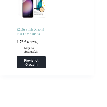
Rūdīts stikls Xiaomi
POCO M7 rūdīta
stikla aizsargstikls –
1,76
€
(ar PVN)
2 gab.
Korpusa
aizsargstikls
Pievienot
Grozam