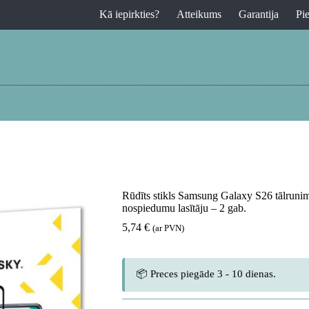
Kā iepirkties?
Atteikums
Garantija
Pi
Rūdīts stikls Samsung Galaxy S26 tālrunim,
nospiedumu lasītāju – 2 gab.
5,74
€
(ar PVN)
📦 Preces piegāde 3 - 10 dienas.