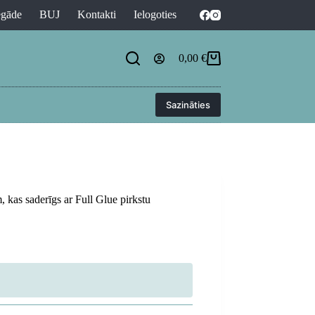
egāde
BUJ
Kontakti
Ielogoties
0,00
€
Shopping
cart
Sazināties
 kas saderīgs ar Full Glue pirkstu