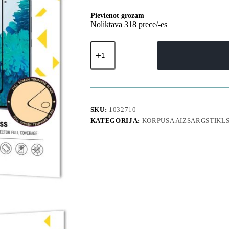
Pievienot grozam
Noliktavā 318 prece/-es
Rūdīts
stikls
Samsung
Galaxy
S26
tālrunim,
kas
saderīgs
SKU:
1032710
ar
KATEGORIJA:
KORPUSA AIZSARGSTIKL
Full
Glue
pirkstu
nospiedumu
lasītāju
-
2
gab.
daudzums