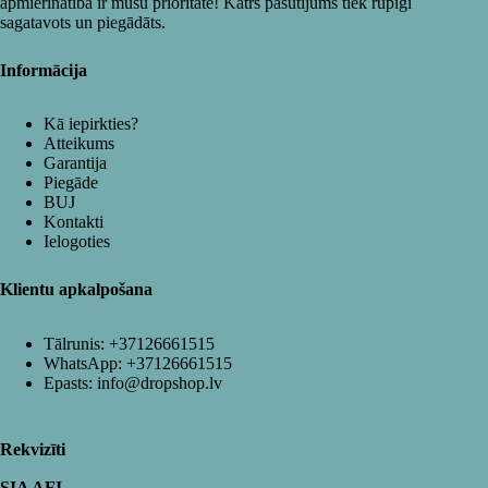
apmierinātība ir mūsu prioritāte! Katrs pasūtījums tiek rūpīgi
sagatavots un piegādāts.
Informācija
Kā iepirkties?
Atteikums
Garantija
Piegāde
BUJ
Kontakti
Ielogoties
Klientu apkalpošana
Tālrunis:
+37126661515
WhatsApp:
+37126661515
Epasts:
info@dropshop.lv
Rekvizīti
SIA AFI