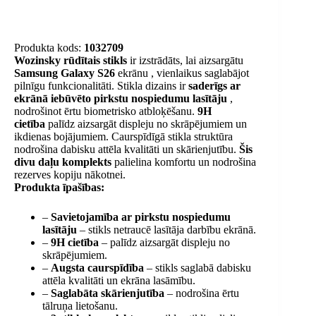
Produkta kods:
1032709
Wozinsky rūdītais stikls
ir izstrādāts, lai aizsargātu
Samsung Galaxy S26
ekrānu , vienlaikus saglabājot
pilnīgu funkcionalitāti. Stikla dizains ir
saderīgs ar
ekrānā iebūvēto pirkstu nospiedumu lasītāju
,
nodrošinot ērtu biometrisko atbloķēšanu.
9H
cietība
palīdz aizsargāt displeju no skrāpējumiem un
ikdienas bojājumiem. Caurspīdīgā stikla struktūra
nodrošina dabisku attēla kvalitāti un skārienjutību.
Šis
divu daļu komplekts
palielina komfortu un nodrošina
rezerves kopiju nākotnei.
Produkta īpašības:
–
Savietojamība ar pirkstu nospiedumu
lasītāju
– stikls netraucē lasītāja darbību ekrānā.
–
9H cietība
– palīdz aizsargāt displeju no
skrāpējumiem.
–
Augsta caurspīdība
– stikls saglabā dabisku
attēla kvalitāti un ekrāna lasāmību.
–
Saglabāta skārienjutība
– nodrošina ērtu
tālruņa lietošanu.