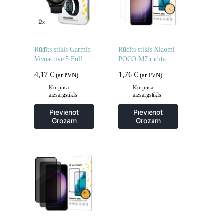
Rūdīts stikls Garmin
Rūdīts stikls Xiaomi
Vivoactive 5 Full
POCO M7 rūdīta
Glue pulkstenim – 2
stikla aizsargstikls –
4,17
€
1,76
€
(ar PVN)
(ar PVN)
gab.
2 gab.
Korpusa
Korpusa
aizsargstikls
aizsargstikls
Pievienot
Pievienot
Grozam
Grozam