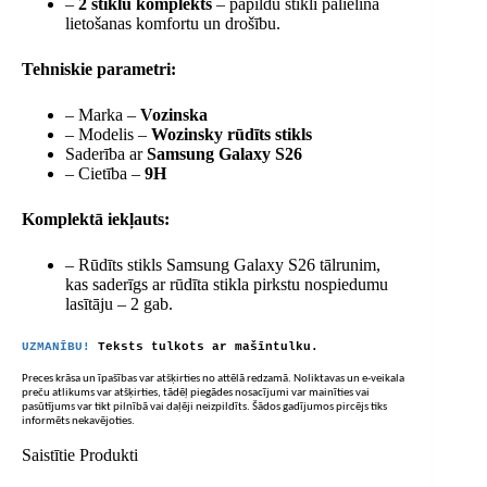
–
2 stiklu komplekts
– papildu stikli palielina
lietošanas komfortu un drošību.
Tehniskie parametri:
– Marka –
Vozinska
– Modelis –
Wozinsky rūdīts stikls
Saderība ar
Samsung Galaxy S26
– Cietība –
9H
Komplektā iekļauts:
– Rūdīts stikls Samsung Galaxy S26 tālrunim,
kas saderīgs ar rūdīta stikla pirkstu nospiedumu
lasītāju – 2 gab.
UZMANĪBU!
Teksts tulkots ar mašīntulku.
Preces krāsa un īpašības var atšķirties no attēlā redzamā. Noliktavas un e-veikala
preču atlikums var atšķirties, tādēļ piegādes nosacījumi var mainīties vai
pasūtījums var tikt pilnībā vai daļēji neizpildīts. Šādos gadījumos pircējs tiks
informēts nekavējoties.
Saistītie Produkti