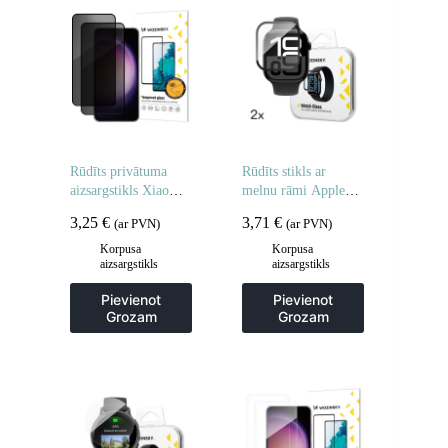
Rūdīts privātuma
Rūdīts stikls ar
aizsargstikls Xiaomi
melnu rāmi Apple
Redmi Note 14 5G /
Watch 42mm Full
3,25
€
3,71
€
(ar PVN)
(ar PVN)
Note 14 4G
Glue – 2 gab.
privātuma
Korpusa
Korpusa
aizsargstikls
aizsargstikls
aizsardzībai – 2 gab.
Pievienot
Pievienot
Grozam
Grozam