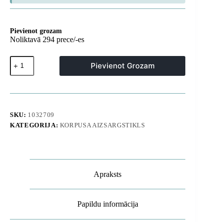
Pievienot grozam
Noliktavā 294 prece/-es
Rūdīts
Pievienot Grozam
stikls
Samsung
Galaxy
S26
tālrunim,
saderīgs
SKU:
1032709
ar
KATEGORIJA:
KORPUSA AIZSARGSTIKLS
pirkstu
nospiedumu
lasītāju.
Rūdīts
stikls
-
Apraksts
2
gab.
daudzums
Papildu informācija