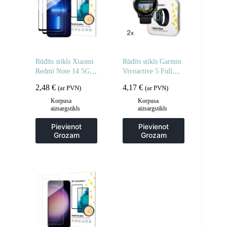
Rūdīts stikls Xiaomi
Rūdīts stikls Garmin
Redmi Note 14 5G /
Vivoactive 5 Full
Note 14 4G pilnībā
Glue pulkstenim – 2
2,48
€
4,17
€
(ar PVN)
(ar PVN)
līmējams rūdīts stikls
gab.
– 2 gab.
Korpusa
Korpusa
aizsargstikls
aizsargstikls
Pievienot
Pievienot
Grozam
Grozam