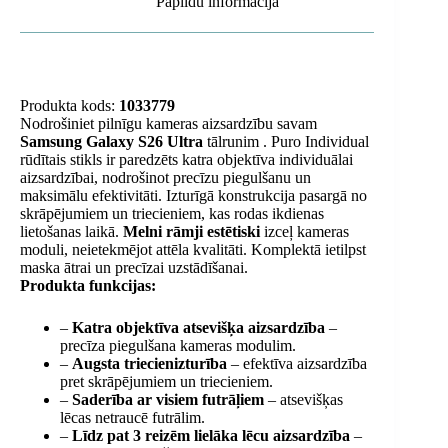
Papildu informācija
Produkta kods:
1033779
Nodrošiniet pilnīgu kameras aizsardzību savam
Samsung Galaxy S26 Ultra
tālrunim . Puro Individual
rūdītais stikls ir paredzēts katra objektīva individuālai
aizsardzībai, nodrošinot precīzu piegulšanu un
maksimālu efektivitāti. Izturīgā konstrukcija pasargā no
skrāpējumiem un triecieniem, kas rodas ikdienas
lietošanas laikā.
Melni rāmji estētiski
izceļ kameras
moduli, neietekmējot attēla kvalitāti. Komplektā ietilpst
maska ​​ātrai un precīzai uzstādīšanai.
Produkta funkcijas:
–
Katra objektīva atsevišķa aizsardzība
–
precīza piegulšana kameras modulim.
–
Augsta triecienizturība
– efektīva aizsardzība
pret skrāpējumiem un triecieniem.
–
Saderība ar visiem futrāļiem
– atsevišķas
lēcas netraucē futrālim.
–
Līdz pat 3 reizēm lielāka lēcu aizsardzība
–