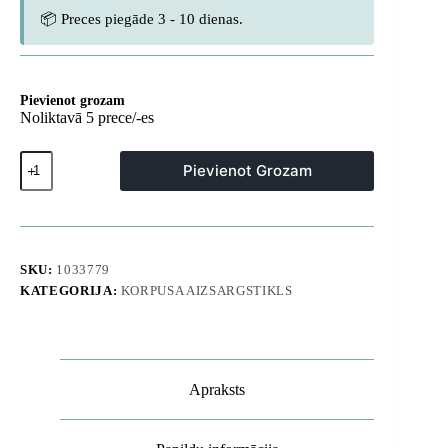
📦 Preces piegāde 3 - 10 dienas.
Pievienot grozam
Noliktavā 5 prece/-es
Rūdīts
Pievienot Grozam
stikls
Samsung
Galaxy
S26
Ultra
Individual
SKU:
1033779
aizmugurējai
KATEGORIJA:
KORPUSA AIZSARGSTIKLS
kamerai
-
ar
melnu
rāmi
daudzums
Apraksts