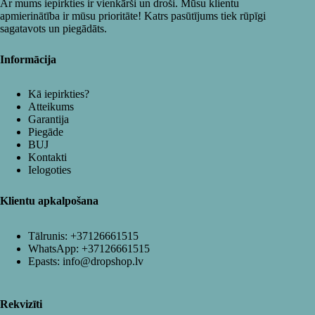
Ar mums iepirkties ir vienkārši un droši. Mūsu klientu
apmierinātība ir mūsu prioritāte! Katrs pasūtījums tiek rūpīgi
sagatavots un piegādāts.
Informācija
Kā iepirkties?
Atteikums
Garantija
Piegāde
BUJ
Kontakti
Ielogoties
Klientu apkalpošana
Tālrunis:
+37126661515
WhatsApp:
+37126661515
Epasts:
info@dropshop.lv
Rekvizīti