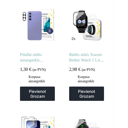
Pilnībā rūdīts
Rūdīts stikls Xiaomi
aizsargstikls
Redmi Watch 5 Lite
Samsung Galaxy S25
Full Glue – 2 gab.
1,30
€
2,98
€
(ar PVN)
(ar PVN)
Edge pilnai kamerai
Korpusa
Korpusa
aizsargstikls
aizsargstikls
Pievienot
Pievienot
Grozam
Grozam