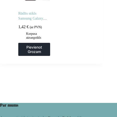
Rūdīts stikls
Samsung Galaxy
A06 5G / A05 rūdīta
1,42
€
(ar PVN)
stikla – 2 gab.
Korpusa
aizsargstikls
Pievienot
Grozam
Par mums