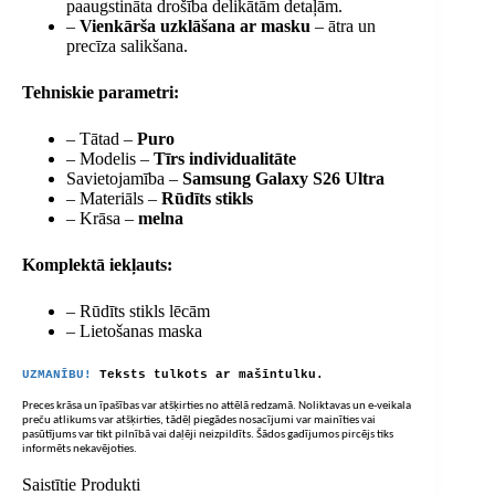
paaugstināta drošība delikātām detaļām.
–
Vienkārša uzklāšana ar masku
– ātra un
precīza salikšana.
Tehniskie parametri:
– Tātad –
Puro
– Modelis –
Tīrs individualitāte
Savietojamība –
Samsung Galaxy S26 Ultra
– Materiāls –
Rūdīts stikls
– Krāsa –
melna
Komplektā iekļauts:
– Rūdīts stikls lēcām
– Lietošanas maska
UZMANĪBU!
Teksts tulkots ar mašīntulku.
Preces krāsa un īpašības var atšķirties no attēlā redzamā. Noliktavas un e-veikala
preču atlikums var atšķirties, tādēļ piegādes nosacījumi var mainīties vai
pasūtījums var tikt pilnībā vai daļēji neizpildīts. Šādos gadījumos pircējs tiks
informēts nekavējoties.
Saistītie Produkti