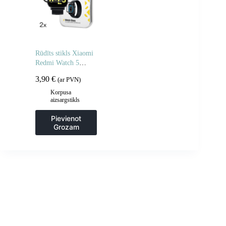
Rūdīts stikls Xiaomi
Redmi Watch 5
Active Full Glue – 2
3,90
€
(ar PVN)
gab.
Korpusa
aizsargstikls
Pievienot
Grozam