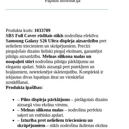
Papildu informācija
Produkta kods:
1033789
SBS Full Cover rūdītais stikls
nodrošina efektīvu
Samsung Galaxy S26 Ultra displeja aizsardzību
pret
nelieliem triecieniem un skrāpējumiem. Precīzi
pieguļošais dizains lieliski pieguļ ekrānam, garantējot
pilnīgu aizsardzību.
Melnas silikona malas un
noapaļoti stūri
nodrošina pilnīgu pārklājumu un
elegantu apdari. Stikls aizsargā pret putekļiem un
bojājumiem, neietekmējot skārienjutību. Komplektā ir
iekļautas divas lupatiņas ātrai un vienkāršai
uzstādīšanai.
Produkta īpašības:
–
Pilns displeja pārklājums
– pielāgotais dizains
aizsargā visu ekrāna virsmu.
–
Melnas silikona malas
– nodrošina perfektu
saķeri un estētisku apdari.
–
Izturība pret nelieliem triecieniem un
skrāpējumiem
– stikls nodrošina ikdienas ekrāna