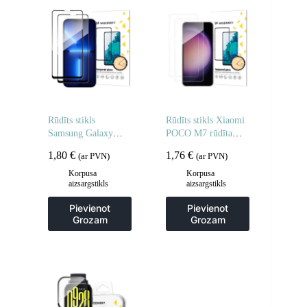
Rūdīts stikls
Rūdīts stikls Xiaomi
Samsung Galaxy
POCO M7 rūdīta
M16 pilnībā
stikla aizsargstikls –
1,80
€
1,76
€
(ar PVN)
(ar PVN)
līmējamam rūdītam
2 gab.
stiklam – 2 gab.
Korpusa
Korpusa
aizsargstikls
aizsargstikls
Pievienot
Pievienot
Grozam
Grozam