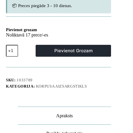
📦 Preces piegāde 3 - 10 dienas.
Pievienot grozam
Noliktavā 17 prece/-es
Rūdīts
Pievienot Grozam
stikls
Samsung
Galaxy
S26
Ultra
pilna
SKU:
1033789
izmēra
KATEGORIJA:
KORPUSA AIZSARGSTIKLS
vāciņam
daudzums
Apraksts