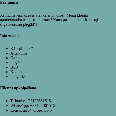
Par mums
Ar mums iepirkties ir vienkārši un droši. Mūsu klientu
apmierinātība ir mūsu prioritāte! Katrs pasūtījums tiek rūpīgi
sagatavots un piegādāts.
Informācija
Kā iepirkties?
Atteikums
Garantija
Piegāde
BUJ
Kontakti
Ielogoties
Klientu apkalpošana
Tālrunis:
+37126661515
WhatsApp:
+37126661515
Epasts:
info@dropshop.lv