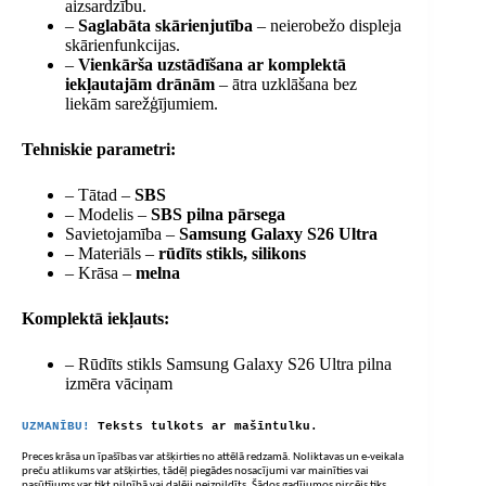
aizsardzību.
–
Saglabāta skārienjutība
– neierobežo displeja
skārienfunkcijas.
–
Vienkārša uzstādīšana ar komplektā
iekļautajām drānām
– ātra uzklāšana bez
liekām sarežģījumiem.
Tehniskie parametri:
– Tātad –
SBS
– Modelis –
SBS pilna pārsega
Savietojamība –
Samsung Galaxy S26 Ultra
– Materiāls –
rūdīts stikls, silikons
– Krāsa –
melna
Komplektā iekļauts:
– Rūdīts stikls Samsung Galaxy S26 Ultra pilna
izmēra vāciņam
UZMANĪBU!
Teksts tulkots ar mašīntulku.
Preces krāsa un īpašības var atšķirties no attēlā redzamā. Noliktavas un e-veikala
preču atlikums var atšķirties, tādēļ piegādes nosacījumi var mainīties vai
pasūtījums var tikt pilnībā vai daļēji neizpildīts. Šādos gadījumos pircējs tiks