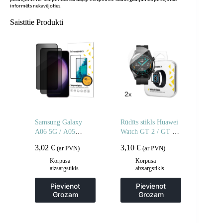
informēts nekavējoties.
Saistītie Produkti
Samsung Galaxy
Rūdīts stikls Huawei
A06 5G / A05
Watch GT 2 / GT 2
privātuma rūdīts
Pro Full Glue 42 mm
3,02
€
3,10
€
(ar PVN)
(ar PVN)
stikls privātuma
– 2 gab.
aizsardzībai – 2 gab.
Korpusa
Korpusa
aizsargstikls
aizsargstikls
Pievienot
Pievienot
Grozam
Grozam