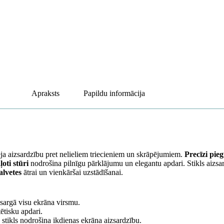
Apraksts
Papildu informācija
eja aizsardzību pret nelieliem triecieniem un skrāpējumiem.
Precīzi pieg
oti stūri
nodrošina pilnīgu pārklājumu un elegantu apdari. Stikls aizs
alvetes
ātrai un vienkāršai uzstādīšanai.
zsargā visu ekrāna virsmu.
ētisku apdari.
stikls nodrošina ikdienas ekrāna aizsardzību.