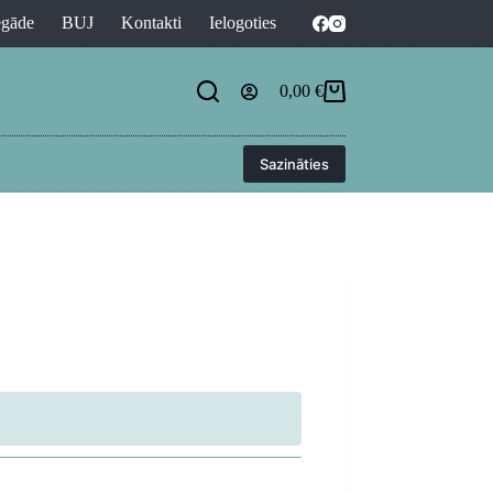
egāde
BUJ
Kontakti
Ielogoties
0,00
€
Shopping
cart
Sazināties