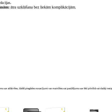
nkcijas.
rānām:
ātra uzklāšana bez liekām komplikācijām.
ms var atšķirties, tādēļ piegādes nosacījumi var mainīties vai pasūtījums var tikt pilnībā vai daļēji nei