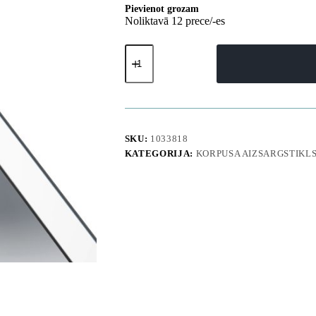
Pievienot grozam
Noliktavā 12 prece/-es
Rūdīts
stikls
Xiaomi
15T
pilnam
vāciņam
daudzums
SKU:
1033818
KATEGORIJA:
KORPUSA AIZSARGSTIKL