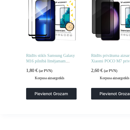
Rūdīts stikls Samsung Galaxy
Rūdīts privātuma aizsar
M16 pilnībā līmējamam
Xiaomi POCO M7 priv
rūdītam stiklam – 2 gab.
aizsargstikliem – 2 gab.
1,80
€
2,60
€
(ar PVN)
(ar PVN)
Korpusa aizsargstikls
Korpusa aizsargstikls
Pievienot Grozam
Pievienot Groz