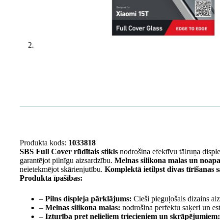
Produkta kods:
1033818
SBS Full Cover rūdītais stikls
nodrošina efektīvu tālruņa displ
garantējot pilnīgu aizsardzību.
Melnas silikona malas un noapaļ
neietekmējot skārienjutību.
Komplektā ietilpst divas tīrīšanas s
Produkta īpašības:
–
Pilns displeja pārklājums:
Cieši pieguļošais dizains ai
–
Melnas silikona malas:
nodrošina perfektu saķeri un est
–
Izturība pret nelieliem triecieniem un skrāpējumiem: