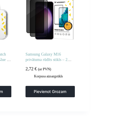
atch
Samsung Galaxy M16
Glue 42
privātuma rūdīts stikls – 2
gab.
2,72
€
(ar PVN)
Korpusa aizsargstikls
am
Pievienot Grozam