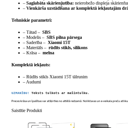
–
Saglabāta skārienjutība:
neierobežo displeja skārienfu
–
Vienkārša uzstādīšana ar komplektā iekļautajām d
Tehniskie parametri:
– Tātad –
SBS
– Modelis –
SBS pilna pārsega
– Saderība –
Xiaomi 15T
– Materiāls –
rūdīts stikls, silikons
– Krāsa –
melna
Komplektā iekļauts:
– Rūdīts stikls Xiaomi 15T tālrunim
– Audumi
UZMANĪBU!
Teksts tulkots ar mašīntulku.
Preces krāsa un īpašības var atšķirties no attēlā redzamā. Noliktavas un e-veikala preču atliku
Saistītie Produkti