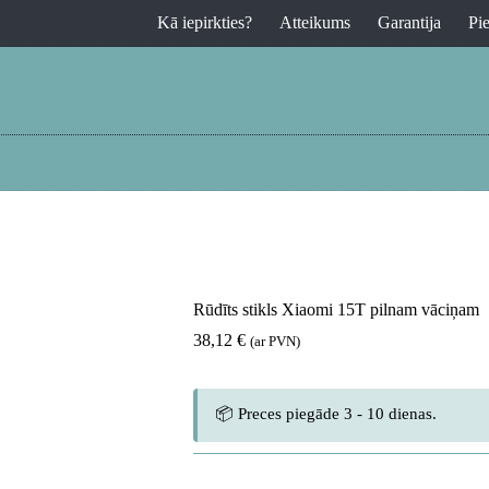
Kā iepirkties?
Atteikums
Garantija
Pi
Rūdīts stikls Xiaomi 15T pilnam vāciņam
38,12
€
(ar PVN)
📦 Preces piegāde 3 - 10 dienas.