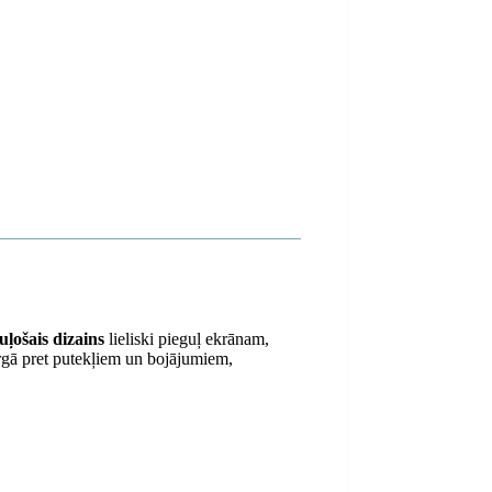
uļošais dizains
lieliski pieguļ ekrānam,
argā pret putekļiem un bojājumiem,