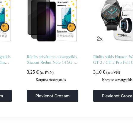
gstikls
Rūdīts privātuma aizsargstikls
Rūdīts stikls Huawei W
ātuma
Xiaomi Redmi Note 14 5G /
GT 2 / GT 2 Pro Full 
Note 14 4G privātuma
mm – 2 gab.
3,25
€
3,10
€
(ar PVN)
(ar PVN)
aizsardzībai – 2 gab.
Korpusa aizsargstikls
Korpusa aizsargstikls
am
Pievienot Grozam
Pievienot Groz