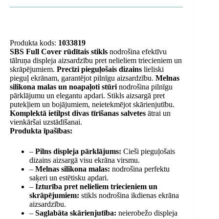
Produkta kods:
1033819
SBS Full Cover rūdītais stikls
nodrošina efektīvu
tālruņa displeja aizsardzību pret nelieliem triecieniem un
skrāpējumiem.
Precīzi pieguļošais dizains
lieliski
pieguļ ekrānam, garantējot pilnīgu aizsardzību.
Melnas
silikona malas un noapaļoti stūri
nodrošina pilnīgu
pārklājumu un elegantu apdari. Stikls aizsargā pret
putekļiem un bojājumiem, neietekmējot skārienjutību.
Komplektā ietilpst divas tīrīšanas salvetes
ātrai un
vienkāršai uzstādīšanai.
Produkta īpašības:
–
Pilns displeja pārklājums:
Cieši pieguļošais
dizains aizsargā visu ekrāna virsmu.
–
Melnas silikona malas:
nodrošina perfektu
saķeri un estētisku apdari.
–
Izturība pret nelieliem triecieniem un
skrāpējumiem:
stikls nodrošina ikdienas ekrāna
aizsardzību.
–
Saglabāta skārienjutība:
neierobežo displeja