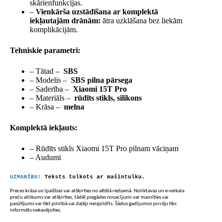
skārienfunkcijas.
–
Vienkārša uzstādīšana ar komplektā
iekļautajām drānām:
ātra uzklāšana bez liekām
komplikācijām.
Tehniskie parametri:
– Tātad –
SBS
– Modelis –
SBS pilna pārsega
– Saderība –
Xiaomi 15T Pro
– Materiāls –
rūdīts stikls, silikons
– Krāsa –
melna
Komplektā iekļauts:
– Rūdīts stikls Xiaomi 15T Pro pilnam vāciņam
– Audumi
UZMANĪBU!
Teksts tulkots ar mašīntulku.
Preces krāsa un īpašības var atšķirties no attēlā redzamā. Noliktavas un e-veikala
preču atlikums var atšķirties, tādēļ piegādes nosacījumi var mainīties vai
pasūtījums var tikt pilnībā vai daļēji neizpildīts. Šādos gadījumos pircējs tiks
informēts nekavējoties.