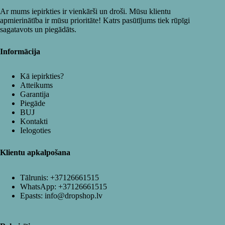
Ar mums iepirkties ir vienkārši un droši. Mūsu klientu
apmierinātība ir mūsu prioritāte! Katrs pasūtījums tiek rūpīgi
sagatavots un piegādāts.
Informācija
Kā iepirkties?
Atteikums
Garantija
Piegāde
BUJ
Kontakti
Ielogoties
Klientu apkalpošana
Tālrunis:
+37126661515
WhatsApp:
+37126661515
Epasts:
info@dropshop.lv