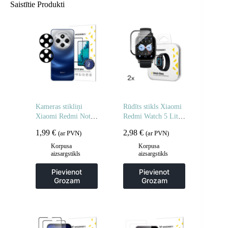
Saistītie Produkti
Kameras stikliņi
Rūdīts stikls Xiaomi
Xiaomi Redmi Note
Redmi Watch 5 Lite
14 5G pilnas kameras
Full Glue – 2 gab.
1,99
€
2,98
€
(ar PVN)
(ar PVN)
stikli 2 gab.
Korpusa
Korpusa
aizsargstikls
aizsargstikls
Pievienot
Pievienot
Grozam
Grozam