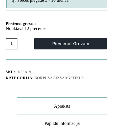
📦 Preces piegāde 3 - 10 dienas.
Pievienot grozam
Noliktavā 12 prece/-es
Rūdīts
Pievienot Grozam
stikls
Xiaomi
15T
Pro
pilnam
vāciņam
SKU:
1033819
daudzums
KATEGORIJA:
KORPUSA AIZSARGSTIKLS
Apraksts
Papildu informācija