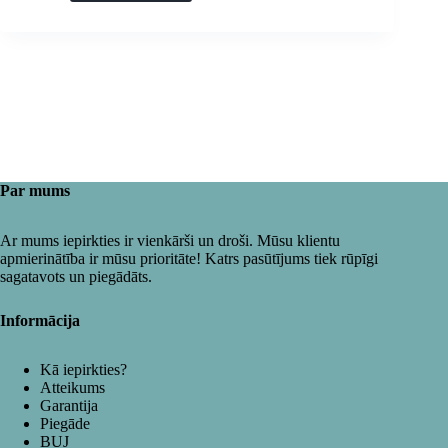
Par mums
Ar mums iepirkties ir vienkārši un droši. Mūsu klientu
apmierinātība ir mūsu prioritāte! Katrs pasūtījums tiek rūpīgi
sagatavots un piegādāts.
Informācija
Kā iepirkties?
Atteikums
Garantija
Piegāde
BUJ