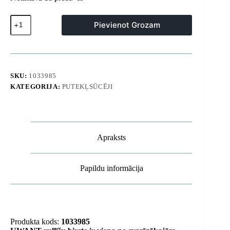
Rullīšu
Pievienot Grozam
birste
UWANT
M600
putekļsūcējam
daudzums
SKU:
1033985
KATEGORIJA:
PUTEKĻSŪCĒJI
Apraksts
Papildu informācija
Produkta kods:
1033985