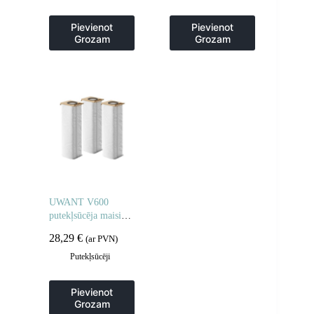
Pievienot
Pievienot
Grozam
Grozam
UWANT V600
putekļsūcēja maisiņš
– 3 gabalu komplekts
28,29
€
(ar PVN)
Putekļsūcēji
Pievienot
Grozam