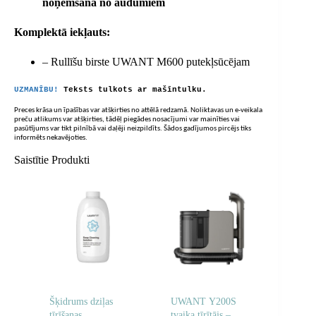
noņemšana no audumiem
Komplektā iekļauts:
– Rullīšu birste UWANT M600 putekļsūcējam
UZMANĪBU!
Teksts tulkots ar mašīntulku.
Preces krāsa un īpašības var atšķirties no attēlā redzamā. Noliktavas un e-veikala
preču atlikums var atšķirties, tādēļ piegādes nosacījumi var mainīties vai
pasūtījums var tikt pilnībā vai daļēji neizpildīts. Šādos gadījumos pircējs tiks
informēts nekavējoties.
Saistītie Produkti
Šķidrums dziļas
UWANT Y200S
tīrīšanas
tvaika tīrītājs –