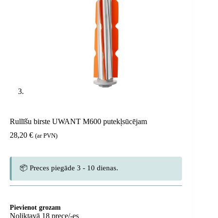
Rullīšu birste UWANT M600 putekļsūcējam
28,20
€
(ar PVN)
📦 Preces piegāde 3 - 10 dienas.
Pievienot grozam
Noliktavā 18 prece/-es