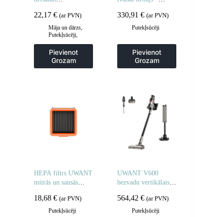
putekļsūcējam.
pelēks
22,17
€
330,91
€
(ar PVN)
(ar PVN)
Māja un dārzs
,
Putekļsūcēji
Putekļsūcēji
,
Sadzīves tehnika
Pievienot
Pievienot
Grozam
Grozam
HEPA filtrs UWANT
UWANT V600
mitrās un sausās
bezvadu vertikālais
lietošanas
putekļsūcējs – pelēks
18,68
€
564,42
€
(ar PVN)
(ar PVN)
putekļsūcējiem
Putekļsūcēji
Putekļsūcēji