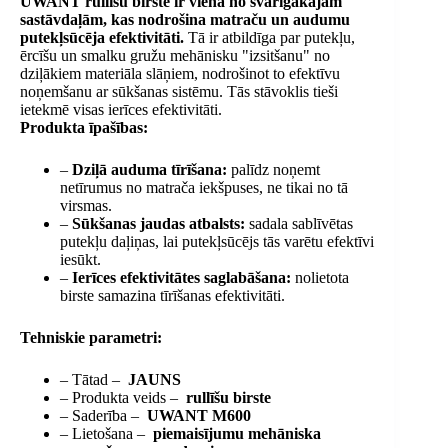
UWANT rullīšu birste
ir viena no svarīgākajām
sastāvdaļām, kas nodrošina matraču un audumu
putekļsūcēja efektivitāti.
Tā ir atbildīga par putekļu,
ērcīšu un smalku gružu mehānisku "izsitšanu" no
dziļākiem materiāla slāņiem, nodrošinot to efektīvu
noņemšanu ar sūkšanas sistēmu. Tās stāvoklis tieši
ietekmē visas ierīces efektivitāti.
Produkta īpašības:
–
Dziļā auduma tīrīšana:
palīdz noņemt
netīrumus no matrača iekšpuses, ne tikai no tā
virsmas.
–
Sūkšanas jaudas atbalsts:
sadala sablīvētas
putekļu daļiņas, lai putekļsūcējs tās varētu efektīvi
iesūkt.
–
Ierīces efektivitātes saglabāšana:
nolietota
birste samazina tīrīšanas efektivitāti.
Tehniskie parametri:
– Tātad –
JAUNS
– Produkta veids –
rullīšu birste
– Saderība –
UWANT M600
– Lietošana –
piemaisījumu mehāniska