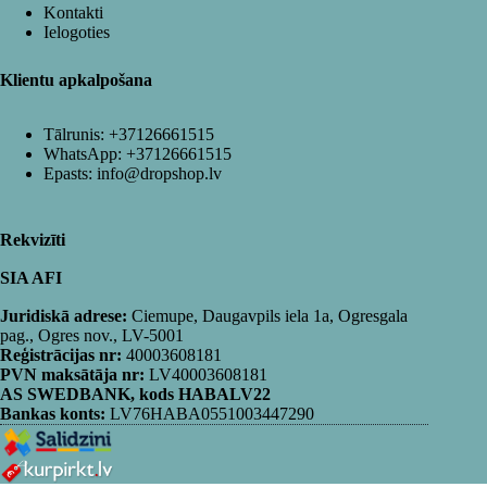
Kontakti
Ielogoties
Klientu apkalpošana
Tālrunis:
+37126661515
WhatsApp:
+37126661515
Epasts:
info@dropshop.lv
Rekvizīti
SIA AFI
Juridiskā adrese:
Ciemupe, Daugavpils iela 1a, Ogresgala
pag., Ogres nov., LV-5001
Reģistrācijas nr:
40003608181
PVN maksātāja nr:
LV40003608181
AS SWEDBANK, kods HABALV22
Bankas konts:
LV76HABA0551003447290