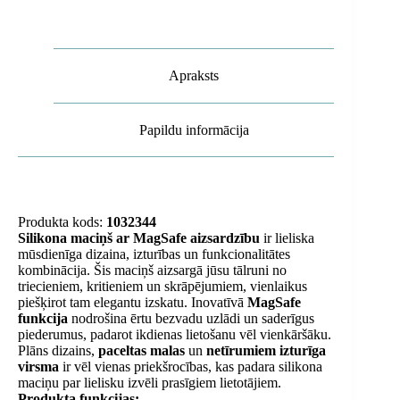
Apraksts
Papildu informācija
Produkta kods:
1032344
Silikona maciņš ar MagSafe aizsardzību
ir lieliska
mūsdienīga dizaina, izturības un funkcionalitātes
kombinācija. Šis maciņš aizsargā jūsu tālruni no
triecieniem, kritieniem un skrāpējumiem, vienlaikus
piešķirot tam elegantu izskatu. Inovatīvā
MagSafe
funkcija
nodrošina ērtu bezvadu uzlādi un saderīgus
piederumus, padarot ikdienas lietošanu vēl vienkāršāku.
Plāns dizains,
paceltas malas
un
netīrumiem izturīga
virsma
ir vēl vienas priekšrocības, kas padara silikona
maciņu par lielisku izvēli prasīgiem lietotājiem.
Produkta funkcijas: