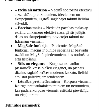
–
Izcila aizsardzība
– Vāciņš nodrošina efektīvu
aizsardzību pret kritieniem, triecieniem un
skrāpējumiem, ilgstoši saglabājot tālruni lieliskā
stāvoklī.
–
Paceltas malas
– Nedaudz paceltas malas ap
ekrānu un kameru efektīvi aizsargā šīs jutīgās
daļas no skrāpējumiem, novietojot tālruni uz
līdzenām virsmām.
–
MagSafe funkcija
– Pateicoties MagSafe
funkcijai, maciņš ir pilnībā saderīgs ar bezvadu
uzlādi un MagSafe piederumiem, kas nodrošina
ērtu lietošanu.
–
Stils un elegance
– Korpusa uzmanību
piesaistošā krāsa piešķir eleganci, un plānais
dizains saglabā ierīces moderno izskatu, lieliski
atbilstot pašreizējām tendencēm.
–
Izturība pret netīrumiem
– Korpusa virsma ir
izturīga pret taukainiem traipiem un netīrumiem,
kas padara korpusu vienmēr estētiski pievilcīgu
un viegli tīrāmu.
Tehniskie parametri: