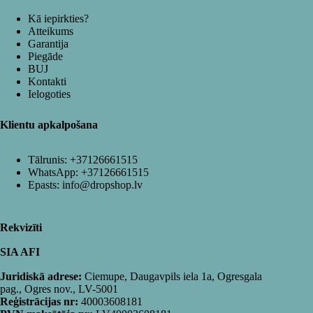
Kā iepirkties?
Atteikums
Garantija
Piegāde
BUJ
Kontakti
Ielogoties
Klientu apkalpošana
Tālrunis:
+37126661515
WhatsApp:
+37126661515
Epasts:
info@dropshop.lv
Rekvizīti
SIA AFI
Juridiskā adrese:
Ciemupe, Daugavpils iela 1a, Ogresgala
pag., Ogres nov., LV-5001
Reģistrācijas nr:
40003608181