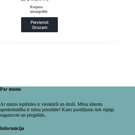
Korpusa
aizsargstikls
Pievienot
Grozam
Par mums
Ar mums iepirkties ir vienkārši un droši. Mūsu klientu
apmierinātība ir mūsu prioritāte! Katrs pasūtījums tiek rūpīgi
sagatavots un piegādāts.
Informācija