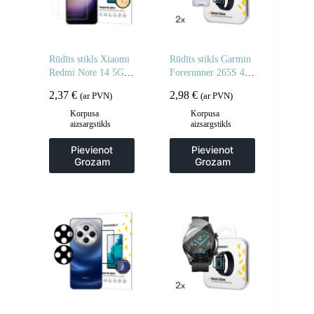
Rūdīts stikls Xiaomi
Rūdīts stikls Garmin
Redmi Note 14 5G /
Forerunner 265S 46
Note 14 4G rūdītam
mm Full Glue
2,37
€
2,98
€
(ar PVN)
(ar PVN)
stiklam – 2 gab.
pulkstenim – 2 gab.
Korpusa
Korpusa
aizsargstikls
aizsargstikls
Pievienot
Pievienot
Grozam
Grozam