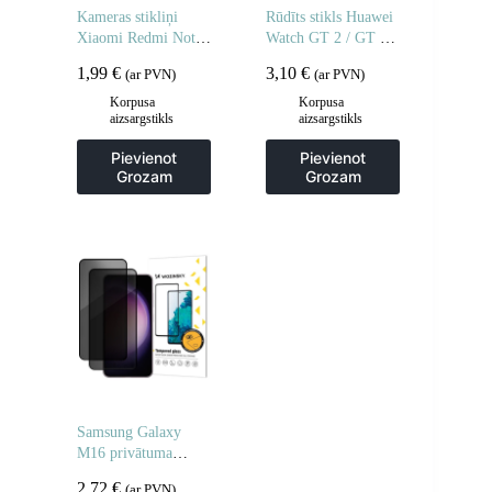
Kameras stikliņi
Rūdīts stikls Huawei
Xiaomi Redmi Note
Watch GT 2 / GT 2
14 5G pilnas kameras
Pro Full Glue 42 mm
1,99
€
3,10
€
(ar PVN)
(ar PVN)
stikli 2 gab.
– 2 gab.
Korpusa
Korpusa
aizsargstikls
aizsargstikls
Pievienot
Pievienot
Grozam
Grozam
Samsung Galaxy
M16 privātuma
rūdīts stikls – 2 gab.
2,72
€
(ar PVN)