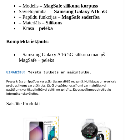
– Modelis –
MagSafe silikona korpuss
Savietojamība —
Samsung Galaxy A16 5G
– Papildu funkcijas –
MagSafe saderība
– Materiāls –
Silikons
– Krāsa –
pelēka
Komplektā iekļauts:
– Samsung Galaxy A16 5G silikona maciņš
MagSafe – pelēks
UZMANĪBU!
Teksts tulkots ar mašīntulku.
Preces krāsa un īpašības var atšķirties no attēlā redzamā. Noliktavas un e-veikala
preču atlikums var atšķirties, tādēļ piegādes nosacījumi var mainīties vai
pasūtījums var tikt pilnībā vai daļēji neizpildīts. Šādos gadījumos pircējs tiks
informēts nekavējoties.
Saistītie Produkti