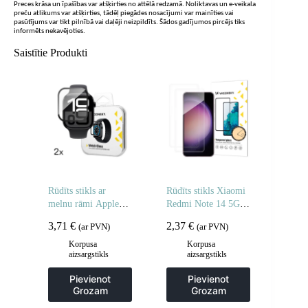
Preces krāsa un īpašības var atšķirties no attēlā redzamā. Noliktavas un e-veikala
preču atlikums var atšķirties, tādēļ piegādes nosacījumi var mainīties vai
pasūtījums var tikt pilnībā vai daļēji neizpildīts. Šādos gadījumos pircējs tiks
informēts nekavējoties.
Saistītie Produkti
Rūdīts stikls ar
Rūdīts stikls Xiaomi
melnu rāmi Apple
Redmi Note 14 5G /
Watch 42mm Full
Note 14 4G rūdītam
3,71
€
2,37
€
(ar PVN)
(ar PVN)
Glue – 2 gab.
stiklam – 2 gab.
Korpusa
Korpusa
aizsargstikls
aizsargstikls
Pievienot
Pievienot
Grozam
Grozam