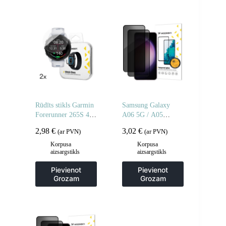
Rūdīts stikls Garmin
Samsung Galaxy
Forerunner 265S 46
A06 5G / A05
mm Full Glue
privātuma rūdīts
2,98
€
3,02
€
(ar PVN)
(ar PVN)
pulkstenim – 2 gab.
stikls privātuma
aizsardzībai – 2 gab.
Korpusa
Korpusa
aizsargstikls
aizsargstikls
Pievienot
Pievienot
Grozam
Grozam