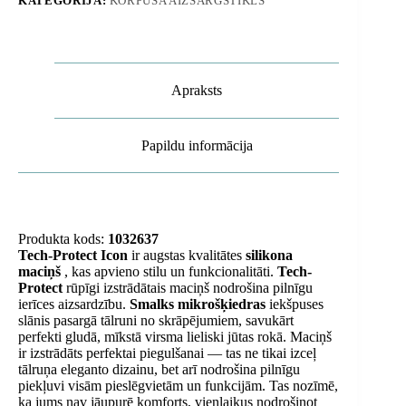
KATEGORIJA:
KORPUSA AIZSARGSTIKLS
Apraksts
Papildu informācija
Produkta kods:
1032637
Tech-Protect Icon
ir augstas kvalitātes
silikona
maciņš
, kas apvieno stilu un funkcionalitāti.
Tech-
Protect
rūpīgi izstrādātais maciņš nodrošina pilnīgu
ierīces aizsardzību.
Smalks mikrošķiedras
iekšpuses
slānis pasargā tālruni no skrāpējumiem, savukārt
perfekti gludā, mīkstā virsma lieliski jūtas rokā. Maciņš
ir izstrādāts perfektai piegulšanai — tas ne tikai izceļ
tālruņa eleganto dizainu, bet arī nodrošina pilnīgu
piekļuvi visām pieslēgvietām un funkcijām. Tas nozīmē,
ka jums nav jāupurē komforts, vienlaikus nodrošinot