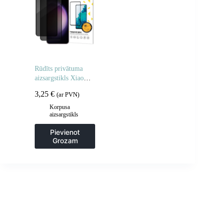
Rūdīts privātuma
aizsargstikls Xiaomi
Redmi Note 14 5G /
3,25
€
(ar PVN)
Note 14 4G
privātuma
Korpusa
aizsargstikls
aizsardzībai – 2 gab.
Pievienot
Grozam