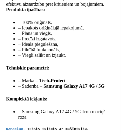
efektīvu aizsardzību pret kritieniem un bojājumiem.
Produkta īpašības:
– 100% oriģināls,
– Iepakots oriģinālajā iepakojumā,
– Plāns un viegls,
– Precīzi izgatavots,
– Ideāla piegulēšana,
– Pilnībā funkcionāls,
– Viegli salikt un izjaukt.
Tehniskie parametri:
– Marka –
Tech-Protect
– Saderība –
Samsung Galaxy A17 4G / 5G
Komplektā iekļauts:
– Samsung Galaxy A17 4G / 5G Icon maciņš –
rozā
UZMANĪBU!
Teksts tulkots ar mašīntulku.