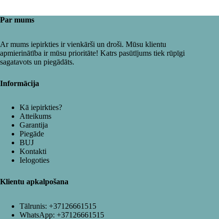
Par mums
Ar mums iepirkties ir vienkārši un droši. Mūsu klientu
apmierinātība ir mūsu prioritāte! Katrs pasūtījums tiek rūpīgi
sagatavots un piegādāts.
Informācija
Kā iepirkties?
Atteikums
Garantija
Piegāde
BUJ
Kontakti
Ielogoties
Klientu apkalpošana
Tālrunis:
+37126661515
WhatsApp:
+37126661515