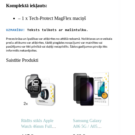
Komplektā iekļauts:
– 1 x Tech-Protect MagFlex maciņš
UZMANĪBU!
Teksts tulkots ar mašīntulku.
Preces krāsa un īpašības var atšķirties no attēlā redzamā. Noliktavas un e-veikala
preču atlikums var atšķirties, tādēļ piegādes nosacījumi var mainīties vai
pasūtījums var tikt pilnībā vai daļēji neizpildīts. Šādos gadījumos pircējs tiks
informēts nekavējoties.
Saistītie Produkti
Rūdīts stikls Apple
Samsung Galaxy
Watch 46mm Full
A06 5G / A05
Glue – 2 gab.
privātuma rūdīts