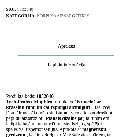
SKU:
1032640
KATEGORIJA:
KORPUSA AIZSARGSTIKLS
Apraksts
Papildu informācija
Produkta kods:
1032640
Tech-Protect MagFlex
ir funkcionāls
maciņš ar
krāsainu rāmi un caurspīdīgu aizmuguri
– tas izceļ
jūsu tālruņa sākotnējo skaistumu, vienlaikus nodrošinot
papildu aizsardzību.
Plānais dizains
ļauj tālrunim ērti
ietilpt kabatā un netraucēt, rakstot īsziņas, spēlējot
spēles vai uzņemot selfijus. Aprīkots ar
magnētisku
gredzenu
, kas ir saderīgs ar MagSafe aksesuāriem, tas