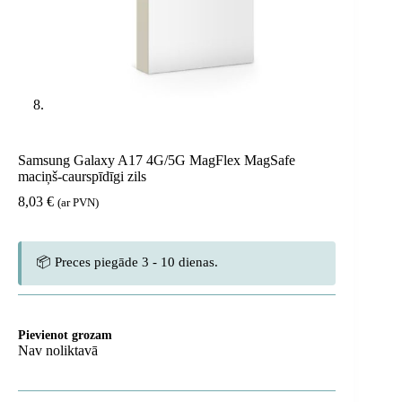
Samsung Galaxy A17 4G/5G MagFlex MagSafe
maciņš-caurspīdīgi zils
8,03
€
(ar PVN)
📦 Preces piegāde 3 - 10 dienas.
Pievienot grozam
Nav noliktavā