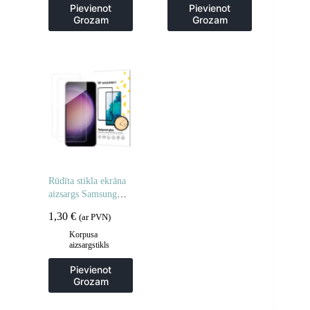
Pievienot
Pievienot
Grozam
Grozam
Rūdīta stikla ekrāna
aizsargs Samsung
Galaxy M16 rūdīta
1,30
€
(ar PVN)
stikla ekrāna aizsargs
– 2 gab.
Korpusa
aizsargstikls
Pievienot
Grozam