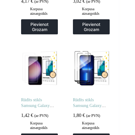
4,17
€
3,02
€
(ar PVN)
(ar PVN)
stikls privātuma
aizsardzībai – 2 gab.
Korpusa
Korpusa
aizsargstikls
aizsargstikls
Pievienot
Pievienot
Grozam
Grozam
Rūdīts stikls
Rūdīts stikls
Samsung Galaxy
Samsung Galaxy
A06 5G / A05 rūdīta
M16 pilnībā
1,42
€
1,80
€
(ar PVN)
(ar PVN)
stikla – 2 gab.
līmējamam rūdītam
stiklam – 2 gab.
Korpusa
Korpusa
aizsargstikls
aizsargstikls