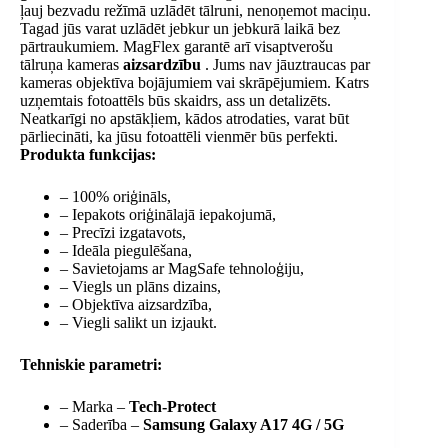
ļauj bezvadu režīmā uzlādēt tālruni, nenoņemot maciņu.
Tagad jūs varat uzlādēt jebkur un jebkurā laikā bez
pārtraukumiem. MagFlex garantē arī visaptverošu
tālruņa kameras
aizsardzību
. Jums nav jāuztraucas par
kameras objektīva bojājumiem vai skrāpējumiem. Katrs
uzņemtais fotoattēls būs skaidrs, ass un detalizēts.
Neatkarīgi no apstākļiem, kādos atrodaties, varat būt
pārliecināti, ka jūsu fotoattēli vienmēr būs perfekti.
Produkta funkcijas:
– 100% oriģināls,
– Iepakots oriģinālajā iepakojumā,
– Precīzi izgatavots,
– Ideāla piegulēšana,
– Savietojams ar MagSafe tehnoloģiju,
– Viegls un plāns dizains,
– Objektīva aizsardzība,
– Viegli salikt un izjaukt.
Tehniskie parametri:
– Marka –
Tech-Protect
– Saderība –
Samsung Galaxy A17 4G / 5G