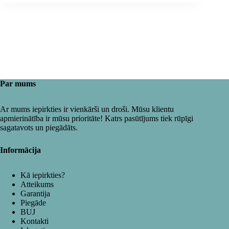
Par mums
Ar mums iepirkties ir vienkārši un droši. Mūsu klientu
apmierinātība ir mūsu prioritāte! Katrs pasūtījums tiek rūpīgi
sagatavots un piegādāts.
Informācija
Kā iepirkties?
Atteikums
Garantija
Piegāde
BUJ
Kontakti