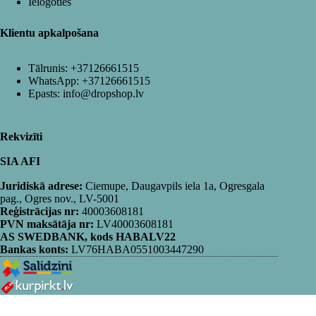
Ielogoties
Klientu apkalpošana
Tālrunis:
+37126661515
WhatsApp:
+37126661515
Epasts:
info@dropshop.lv
Rekvizīti
SIA AFI
Juridiskā adrese:
Ciemupe, Daugavpils iela 1a, Ogresgala
pag., Ogres nov., LV-5001
Reģistrācijas nr:
40003608181
PVN maksātāja nr:
LV40003608181
AS SWEDBANK, kods HABALV22
Bankas konts:
LV76HABA0551003447290