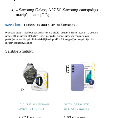
– Samsung Galaxy A37 5G Samsung caurspīdīgs
maciņš – caurspīdīgs.
UZMANĪBU!
Teksts tulkots ar mašīntulku.
Preces krāsa un īpašības var atšķirties no attēlā redzamā. Noliktavas un e-veikala
preču atlikums var atšķirties, tādēļ piegādes nosacījumi var mainīties vai
pasūtījums var tikt pilnībā vai daļēji neizpildīts. Šādos gadījumos pircējs tiks
informēts nekavējoties.
Saistītie Produkti
Rūdīts stikls Huawei
Samsung Galaxy
Watch GT 5 / GT 5
A06 5G kameras
Pro / GT 4 / GT 4
stikls pilnai kamerai
3,37
€
1,53
€