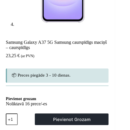
Samsung Galaxy A37 5G Samsung caurspīdīgs maciņš
– caurspīdīgs
23,25
€
(ar PVN)
📦 Preces piegāde 3 - 10 dienas.
Pievienot grozam
Noliktavā 16 prece/-es
Samsung
Pievienot Grozam
Galaxy
A37