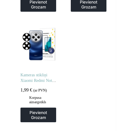
Pievienot
Pievienot
Grozam
Grozam
Kameras stikliņi
Xiaomi Redmi Note
14 5G pilnas kameras
1,99
€
(ar PVN)
stikli 2 gab.
Korpusa
aizsargstikls
Pievienot
Grozam