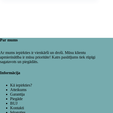
Par mums
Ar mums iepirkties ir vienkārši un droši. Mūsu klientu
apmierinātība ir mūsu prioritāte! Katrs pasūtījums tiek rūpīgi
sagatavots un piegādāts.
Informācija
Kā iepirkties?
Atteikums
Garantija
Piegāde
BUJ
Kontakti
Ielogoties