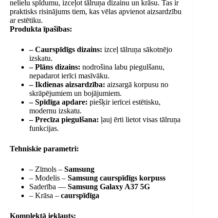
nelielu spīdumu, izceļot tālruņa dizainu un krāsu. Tas ir
praktisks risinājums tiem, kas vēlas apvienot aizsardzību
ar estētiku.
Produkta īpašības:
– Caurspīdīgs dizains:
izceļ tālruņa sākotnējo
izskatu.
– Plāns dizains:
nodrošina labu piegulšanu,
nepadarot ierīci masīvāku.
– Ikdienas aizsardzība:
aizsargā korpusu no
skrāpējumiem un bojājumiem.
– Spīdīga apdare:
piešķir ierīcei estētisku,
modernu izskatu.
– Precīza piegulšana:
ļauj ērti lietot visas tālruņa
funkcijas.
Tehniskie parametri:
– Zīmols –
Samsung
– Modelis –
Samsung caurspīdīgs korpuss
Saderība —
Samsung Galaxy A37 5G
– Krāsa –
caurspīdīga
Komplektā iekļauts: