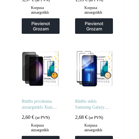
(ar PVN)
(ar PVN)
Pro / GT 3 / GT 3
– 2 gab.
Pro Full Glue 42mm
Korpusa
Korpusa
aizsargstikls
aizsargstikls
– 2 gab.
Pievienot
Pievienot
Grozam
Grozam
Rūdīts privātuma
Rūdīts stikls
aizsargstikls Xiaomi
Samsung Galaxy
POCO M7 privātuma
A06 5G / A05
2,60
€
2,68
€
(ar PVN)
(ar PVN)
aizsargstikliem – 2
pilnībā līmējamam
gab.
rūdītam stiklam – 2
Korpusa
Korpusa
aizsargstikls
aizsargstikls
gab.