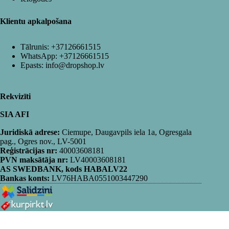
Klientu apkalpošana
Tālrunis:
+37126661515
WhatsApp:
+37126661515
Epasts:
info@dropshop.lv
Rekvizīti
SIA AFI
Juridiskā adrese:
Ciemupe, Daugavpils iela 1a, Ogresgala
pag., Ogres nov., LV-5001
Reģistrācijas nr:
40003608181
PVN maksātāja nr:
LV40003608181
AS SWEDBANK, kods HABALV22
Bankas konts:
LV76HABA0551003447290