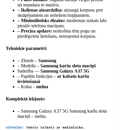
un nepadara to masīvu.
– Ikdienas aizsardzība:
aizsargā korpusu pret
skrāpējumiem un nelieliem bojājumiem.
– Minimālistisks dizains:
modernais izskats labi
piestāv telefona maciņam.
– Precīza apdare:
nodrošina ērtu pogu un
pieslēgvietu lietošanu, nenoņemot korpusu.
Tehniskie parametri:
– Zīmols –
Samsung
– Modelis –
Samsung karšu slota maciņš
Saderība —
Samsung Galaxy A37 5G
– Papildu funkcijas –
ar kabatu karšu
ievietošanai
– Krāsa –
melna
Komplektā iekļauts:
– Samsung Galaxy A37 5G Samsung karšu slota
maciņš – melns.
UZMANĪBU!
Teksts tulkots ar mašīntulku.