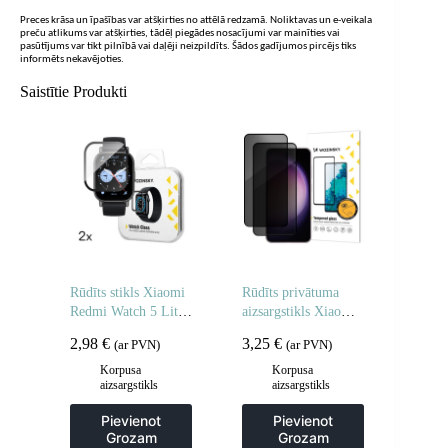
Preces krāsa un īpašības var atšķirties no attēlā redzamā. Noliktavas un e-veikala
preču atlikums var atšķirties, tādēļ piegādes nosacījumi var mainīties vai
pasūtījums var tikt pilnībā vai daļēji neizpildīts. Šādos gadījumos pircējs tiks
informēts nekavējoties.
Saistītie Produkti
Rūdīts stikls Xiaomi
Rūdīts privātuma
Redmi Watch 5 Lite
aizsargstikls Xiaomi
Full Glue – 2 gab.
Redmi Note 14 5G /
2,98
€
3,25
€
(ar PVN)
(ar PVN)
Note 14 4G
privātuma
Korpusa
Korpusa
aizsargstikls
aizsargstikls
aizsardzībai – 2 gab.
Pievienot
Pievienot
Grozam
Grozam