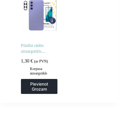
Pilnībā rūdīts
aizsargstikls
Samsung Galaxy S25
1,30
€
(ar PVN)
Edge pilnai kamerai
Korpusa
aizsargstikls
Pievienot
Grozam