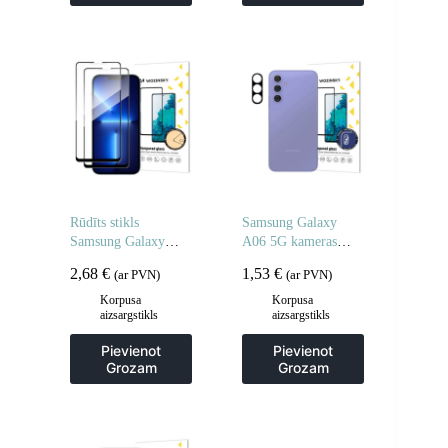
Rūdīts stikls
Samsung Galaxy
Samsung Galaxy
A06 5G kameras
A06 5G / A05
stikls pilnai kamerai
2,68
€
1,53
€
(ar PVN)
(ar PVN)
pilnībā līmējamam
– 2 gab.
rūdītam stiklam – 2
Korpusa
Korpusa
aizsargstikls
aizsargstikls
gab.
Pievienot
Pievienot
Grozam
Grozam