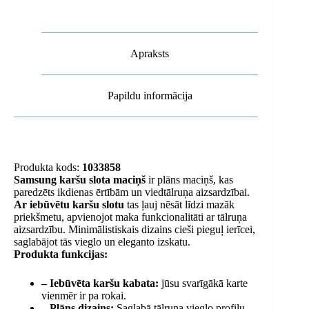
daudzums
Apraksts
Papildu informācija
Produkta kods:
1033858
Samsung karšu slota maciņš
ir plāns maciņš, kas
paredzēts ikdienas ērtībām un viedtālruņa aizsardzībai.
Ar iebūvētu karšu slotu
tas ļauj nēsāt līdzi mazāk
priekšmetu, apvienojot maka funkcionalitāti ar tālruņa
aizsardzību. Minimālistiskais dizains cieši pieguļ ierīcei,
saglabājot tās vieglo un eleganto izskatu.
Produkta funkcijas:
– Iebūvēta karšu kabata:
jūsu svarīgākā karte
vienmēr ir pa rokai.
– Plāns dizains:
Saglabā tālruņa vieglo profilu