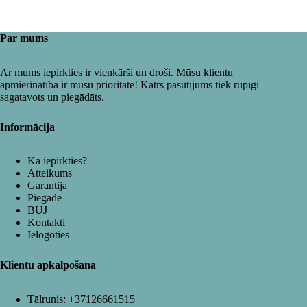
Par mums
Ar mums iepirkties ir vienkārši un droši. Mūsu klientu
apmierinātība ir mūsu prioritāte! Katrs pasūtījums tiek rūpīgi
sagatavots un piegādāts.
Informācija
Kā iepirkties?
Atteikums
Garantija
Piegāde
BUJ
Kontakti
Ielogoties
Klientu apkalpošana
Tālrunis:
+37126661515