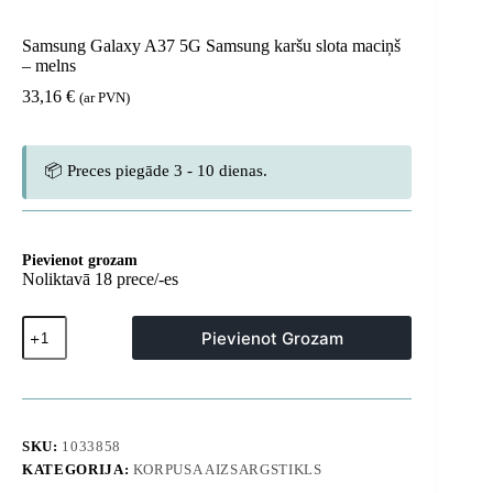
Samsung Galaxy A37 5G Samsung karšu slota maciņš
– melns
33,16
€
(ar PVN)
📦 Preces piegāde 3 - 10 dienas.
Pievienot grozam
Noliktavā 18 prece/-es
Samsung
Pievienot Grozam
Galaxy
A37
5G
Samsung
karšu
slota
SKU:
1033858
maciņš
KATEGORIJA:
KORPUSA AIZSARGSTIKLS
-
melns