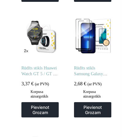
Rūdīts stikls Huawei
Rūdīts stikls
Watch GT 5 / GT 5
Samsung Galaxy
Pro / GT 4 / GT 4
A06 5G / A05
3,37
€
2,68
€
(ar PVN)
(ar PVN)
Pro / GT 3 / GT 3
pilnībā līmējamam
Pro Full Glue 42mm
rūdītam stiklam – 2
Korpusa
Korpusa
aizsargstikls
aizsargstikls
– 2 gab.
gab.
Pievienot
Pievienot
Grozam
Grozam