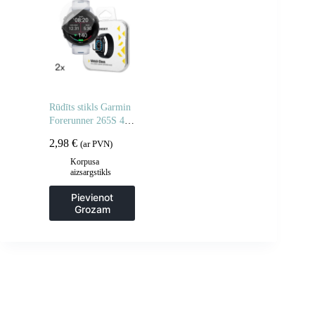
Rūdīts stikls Garmin
Forerunner 265S 46
mm Full Glue
2,98
€
(ar PVN)
pulkstenim – 2 gab.
Korpusa
aizsargstikls
Pievienot
Grozam