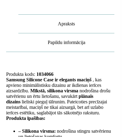
daudzums
Apraksts
Papildu informācija
Produkta kods:
1034066
Samsung Silicone Case ir elegants maciņš
, kas
apvieno minimālistisku dizainu ar ikdienas ierīces
aizsardzību.
Mīkstā, silikona virsma
nodrošina drošu
satvērienu un ērtu lietošanu, savukārt
plānais
dizains
lieliski pieguļ tālrunim. Pateicoties precīzajai
meistarībai, maciņš ne tikai aizsargā, bet arī uzlabo
ierīces estētiku, saglabājot tās sākotnējo raksturu.
Produkta īpašības:
– Silikona virsma:
nodrošina stingru satvērienu
un lietošanas komfortu.