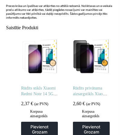
Preces krāsa un īpašības var atšķirties no attēlā redzamā. Noliktavas un e-veikala
preču atlikums var atšķirties, tādēļ piegādes nosacījumi var mainīties vai
pasūtījums var tikt pilnībā vai daļēji neizpildīts. Šādos gadījumos pircējs tiks
informēts nekavējoties.
Saistītie Produkti
Rūdīts stikls Xiaomi
Rūdīts privātuma
Redmi Note 14 5G /
aizsargstikls Xiaomi
Note 14 4G rūdītam
POCO M7 privātuma
2,37
€
2,60
€
(ar PVN)
(ar PVN)
stiklam – 2 gab.
aizsargstikliem – 2
gab.
Korpusa
Korpusa
aizsargstikls
aizsargstikls
Pievienot
Pievienot
Grozam
Grozam