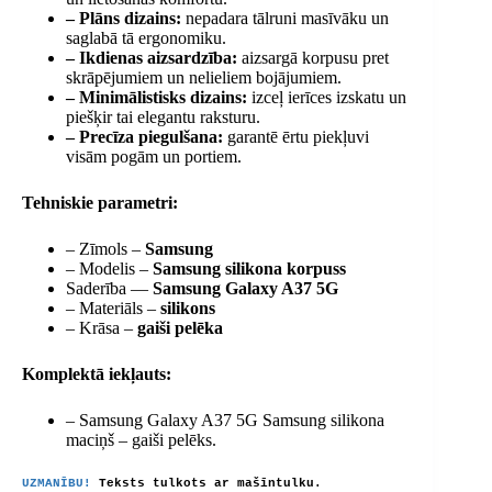
– Plāns dizains:
nepadara tālruni masīvāku un
saglabā tā ergonomiku.
– Ikdienas aizsardzība:
aizsargā korpusu pret
skrāpējumiem un nelieliem bojājumiem.
– Minimālistisks dizains:
izceļ ierīces izskatu un
piešķir tai elegantu raksturu.
– Precīza piegulšana:
garantē ērtu piekļuvi
visām pogām un portiem.
Tehniskie parametri:
– Zīmols –
Samsung
– Modelis –
Samsung silikona korpuss
Saderība —
Samsung Galaxy A37 5G
– Materiāls –
silikons
– Krāsa –
gaiši pelēka
Komplektā iekļauts:
– Samsung Galaxy A37 5G Samsung silikona
maciņš – gaiši pelēks.
UZMANĪBU!
Teksts tulkots ar mašīntulku.