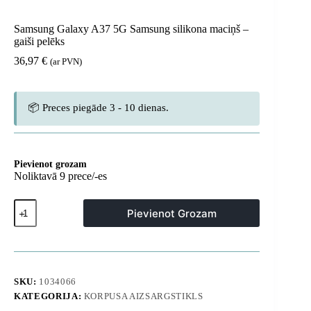
Samsung Galaxy A37 5G Samsung silikona maciņš –
gaiši pelēks
36,97
€
(ar PVN)
📦 Preces piegāde 3 - 10 dienas.
Pievienot grozam
Noliktavā 9 prece/-es
Samsung
Pievienot Grozam
Galaxy
A37
5G
Samsung
silikona
maciņš
SKU:
1034066
-
KATEGORIJA:
KORPUSA AIZSARGSTIKLS
gaiši
pelēks