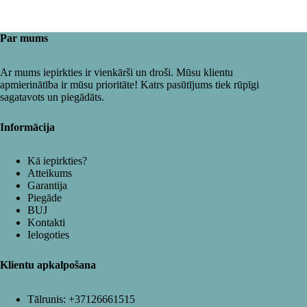
Par mums
Ar mums iepirkties ir vienkārši un droši. Mūsu klientu
apmierinātība ir mūsu prioritāte! Katrs pasūtījums tiek rūpīgi
sagatavots un piegādāts.
Informācija
Kā iepirkties?
Atteikums
Garantija
Piegāde
BUJ
Kontakti
Ielogoties
Klientu apkalpošana
Tālrunis:
+37126661515