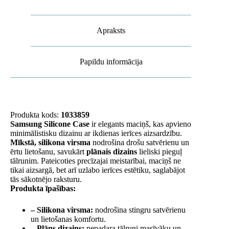
Apraksts
Papildu informācija
Produkta kods:
1033859
Samsung Silicone Case
ir elegants maciņš, kas apvieno
minimālistisku dizainu ar ikdienas ierīces aizsardzību.
Mīkstā, silikona virsma
nodrošina drošu satvērienu un
ērtu lietošanu, savukārt
plānais dizains
lieliski pieguļ
tālrunim. Pateicoties precīzajai meistarībai, maciņš ne
tikai aizsargā, bet arī uzlabo ierīces estētiku, saglabājot
tās sākotnējo raksturu.
Produkta īpašības:
– Silikona virsma:
nodrošina stingru satvērienu
un lietošanas komfortu.
– Plāns dizains:
nepadara tālruni masīvāku un