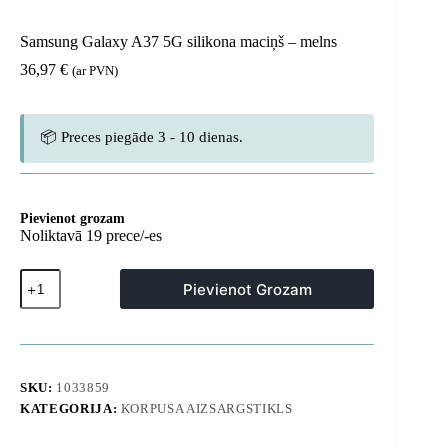
Samsung Galaxy A37 5G silikona maciņš – melns
36,97
€
(ar PVN)
📦 Preces piegāde 3 - 10 dienas.
Pievienot grozam
Noliktavā 19 prece/-es
Samsung
Pievienot Grozam
Galaxy
A37
5G
silikona
maciņš
-
SKU:
1033859
melns
KATEGORIJA:
KORPUSA AIZSARGSTIKLS
daudzums