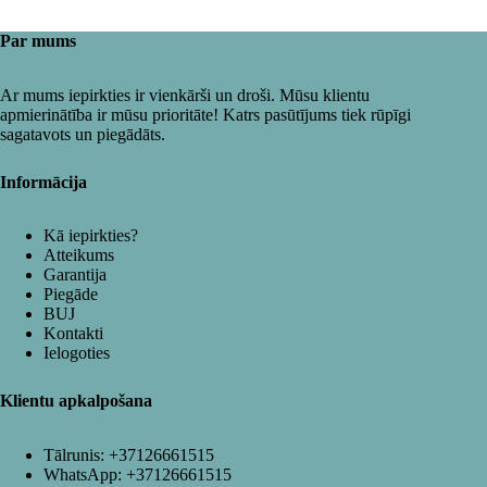
Par mums
Ar mums iepirkties ir vienkārši un droši. Mūsu klientu
apmierinātība ir mūsu prioritāte! Katrs pasūtījums tiek rūpīgi
sagatavots un piegādāts.
Informācija
Kā iepirkties?
Atteikums
Garantija
Piegāde
BUJ
Kontakti
Ielogoties
Klientu apkalpošana
Tālrunis:
+37126661515
WhatsApp:
+37126661515