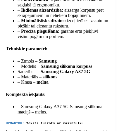
saglabā tā ergonomiku.
– Ikdienas aizsardzība:
aizsargā korpusu pret
skrāpējumiem un nelieliem bojājumiem.
– Minimālistisks dizains:
izceļ ierīces izskatu un
piešķir tai elegantu raksturu.
– Precīza piegulšana:
garantē ērtu piekļuvi
visām pogām un portiem.
Tehniskie parametri:
– Zīmols –
Samsung
– Modelis –
Samsung silikona korpuss
Saderība —
Samsung Galaxy A37 5G
– Materiāls –
silikons
– Krāsa –
melna
Komplektā iekļauts:
– Samsung Galaxy A37 5G Samsung silikona
maciņš – melns.
UZMANĪBU!
Teksts tulkots ar mašīntulku.