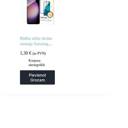
Rūdīta stikla ekrāna
aizsargs Samsung
Galaxy M16 rūdīta
1,30
€
(ar PVN)
stikla ekrāna aizsargs
– 2 gab.
Korpusa
aizsargstikls
Pievienot
Grozam