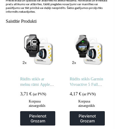
Preces krāsa un īpašības var atšķirties no attēlā redzamā. Noliktavas un e-veikala
preču atlikums var atšķirties, tādēļ piegādes nosacījumi var mainīties vai
pasūtījums var tikt pilnībā vai daļēji neizpildīts. Šādos gadījumos pircējs tiks
informēts nekavējoties.
Saistītie Produkti
Rūdīts stikls ar
Rūdīts stikls Garmin
melnu rāmi Apple
Vivoactive 5 Full
Watch 42mm Full
Glue pulkstenim – 2
3,71
€
4,17
€
(ar PVN)
(ar PVN)
Glue – 2 gab.
gab.
Korpusa
Korpusa
aizsargstikls
aizsargstikls
Pievienot
Pievienot
Grozam
Grozam