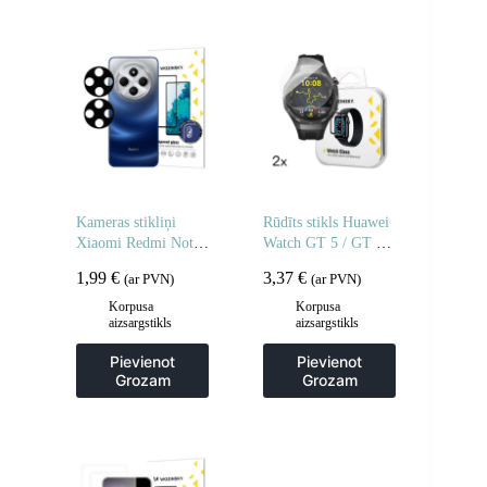
Kameras stikliņi
Rūdīts stikls Huawei
Xiaomi Redmi Note
Watch GT 5 / GT 5
14 5G pilnas kameras
Pro / GT 4 / GT 4
1,99
€
3,37
€
(ar PVN)
(ar PVN)
stikli 2 gab.
Pro / GT 3 / GT 3
Pro Full Glue 42mm
Korpusa
Korpusa
aizsargstikls
aizsargstikls
– 2 gab.
Pievienot
Pievienot
Grozam
Grozam