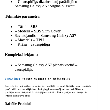
– Caurspīdīgs dizains:
ļauj parādīt jūsu
Samsung Galaxy A57 oriģinālo izskatu.
Tehniskie parametri:
– Tātad –
SBS
– Modelis –
SBS Slim Cover
Savietojamība –
Samsung Galaxy A57
– Materiāls –
TPU
– Krāsa –
caurspīdīga
Komplektā iekļauts:
– Samsung Galaxy A57 plānais vāciņš –
caurspīdīgs.
UZMANĪBU!
Teksts tulkots ar mašīntulku.
Preces krāsa un īpašības var atšķirties no attēlā redzamā. Noliktavas un e-veikala
preču atlikums var atšķirties, tādēļ piegādes nosacījumi var mainīties vai
pasūtījums var tikt pilnībā vai daļēji neizpildīts. Šādos gadījumos pircējs tiks
informēts nekavējoties.
Saistītie Produkti