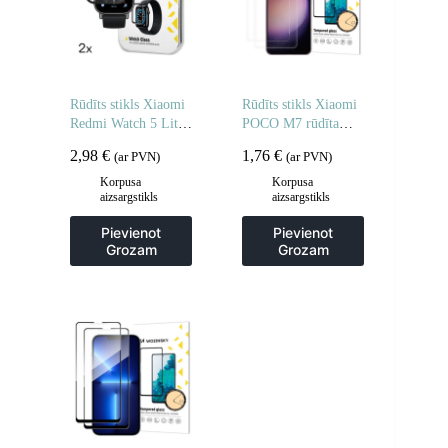
Rūdīts stikls Xiaomi
Rūdīts stikls Xiaomi
Redmi Watch 5 Lite
POCO M7 rūdīta
Full Glue – 2 gab.
stikla aizsargstikls –
2,98
€
1,76
€
(ar PVN)
(ar PVN)
2 gab.
Korpusa
Korpusa
aizsargstikls
aizsargstikls
Pievienot
Pievienot
Grozam
Grozam