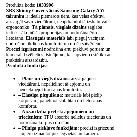
Produkta kods:
1033996
SBS Skinny Cover vāciņš Samsung Galaxy A57
tālrunim
ir ideāli piemērots tiem, kas vēlas efektīvi
aizsargāt savu viedtālruni, neapdraudot tā izskatu vai
ergonomiku.
Tā plānais, vieglais dizains
saglabā
ierīces sākotnējās proporcijas un nodrošina ērtu
lietošanu.
Elastīgais materiāls
labi pieguļ vāciņam,
nodrošinot ikdienas komfortu un drošu satvērienu.
Precīzi izgriezumi
nodrošina ērtu piekļuvi portiem un
kamerai. Izvēlieties risinājumu, kas apvieno estētiku ar
praktisku aizsardzību.
Produkta funkcijas:
– Plāns un viegls dizains:
aizsargā jūsu
viedtālruni, nepalielinot tā apjomu un
neietekmējot turēšanas komfortu.
– Elastīga piegulšana:
materiāls labi pielīp
korpusam, palielinot stabilitāti un lietošanas
komfortu.
– Aizsardzība pret skrāpējumiem un
triecieniem:
TPU absorbē nelielus triecienus un
nodrošina korpusa drošību.
– Pilnīga piekļuve funkcijām:
precīzi izgriezumi
ļauj ērti izmantot pieslēgvietas un kameru.