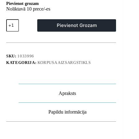
Pievienot grozam
Noliktavā 10 prece/-es
Samsung
Pievienot Grozam
Galaxy
A57
plāns
maciņš
-
caurspīdīgs
SKU:
1033996
daudzums
KATEGORIJA:
KORPUSA AIZSARGSTIKLS
Apraksts
Papildu informācija