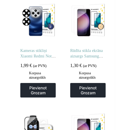
Kameras stikliņi
Rūdīta stikla ekrāna
Xiaomi Redmi Note
aizsargs Samsung
14 5G pilnas kameras
Galaxy M16 rūdīta
1,99
€
1,30
€
(ar PVN)
(ar PVN)
stikli 2 gab.
stikla ekrāna aizsargs
– 2 gab.
Korpusa
Korpusa
aizsargstikls
aizsargstikls
Pievienot
Pievienot
Grozam
Grozam