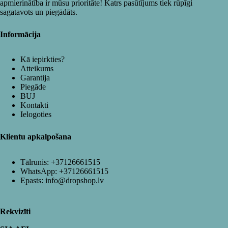
apmierinātība ir mūsu prioritāte! Katrs pasūtījums tiek rūpīgi
sagatavots un piegādāts.
Informācija
Kā iepirkties?
Atteikums
Garantija
Piegāde
BUJ
Kontakti
Ielogoties
Klientu apkalpošana
Tālrunis:
+37126661515
WhatsApp:
+37126661515
Epasts:
info@dropshop.lv
Rekvizīti