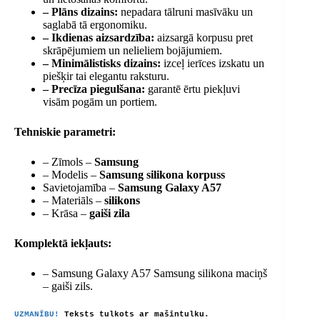
– Plāns dizains:
nepadara tālruni masīvāku un
saglabā tā ergonomiku.
– Ikdienas aizsardzība:
aizsargā korpusu pret
skrāpējumiem un nelieliem bojājumiem.
– Minimālistisks dizains:
izceļ ierīces izskatu un
piešķir tai elegantu raksturu.
– Precīza piegulšana:
garantē ērtu piekļuvi
visām pogām un portiem.
Tehniskie parametri:
– Zīmols –
Samsung
– Modelis –
Samsung silikona korpuss
Savietojamība –
Samsung Galaxy A57
– Materiāls –
silikons
– Krāsa –
gaiši zila
Komplektā iekļauts:
– Samsung Galaxy A57 Samsung silikona maciņš
– gaiši zils.
UZMANĪBU!
Teksts tulkots ar mašīntulku.