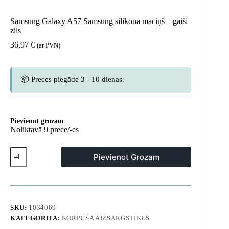
Samsung Galaxy A57 Samsung silikona maciņš – gaiši
zils
36,97
€
(ar PVN)
📦 Preces piegāde 3 - 10 dienas.
Pievienot grozam
Noliktavā 9 prece/-es
Samsung
Pievienot Grozam
Galaxy
A57
Samsung
silikona
maciņš
-
SKU:
1034069
gaiši
KATEGORIJA:
KORPUSA AIZSARGSTIKLS
zils
daudzums