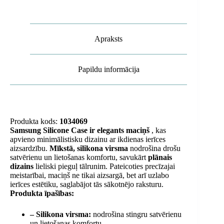
Apraksts
Papildu informācija
Produkta kods:
1034069
Samsung Silicone Case
ir elegants maciņš
, kas
apvieno minimālistisku dizainu ar ikdienas ierīces
aizsardzību.
Mīkstā, silikona virsma
nodrošina drošu
satvērienu un lietošanas komfortu, savukārt
plānais
dizains
lieliski pieguļ tālrunim. Pateicoties precīzajai
meistarībai, maciņš ne tikai aizsargā, bet arī uzlabo
ierīces estētiku, saglabājot tās sākotnējo raksturu.
Produkta īpašības:
– Silikona virsma:
nodrošina stingru satvērienu
un lietošanas komfortu.