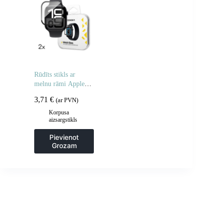
Rūdīts stikls ar
melnu rāmi Apple
Watch 42mm Full
3,71
€
(ar PVN)
Glue – 2 gab.
Korpusa
aizsargstikls
Pievienot
Grozam