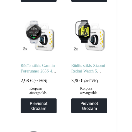
Rūdīts stikls Garmin
Rūdīts stikls Xiaomi
Forerunner 265S 46
Redmi Watch 5
mm Full Glue
Active Full Glue – 2
2,98
€
3,90
€
(ar PVN)
(ar PVN)
pulkstenim – 2 gab.
gab.
Korpusa
Korpusa
aizsargstikls
aizsargstikls
Pievienot
Pievienot
Grozam
Grozam