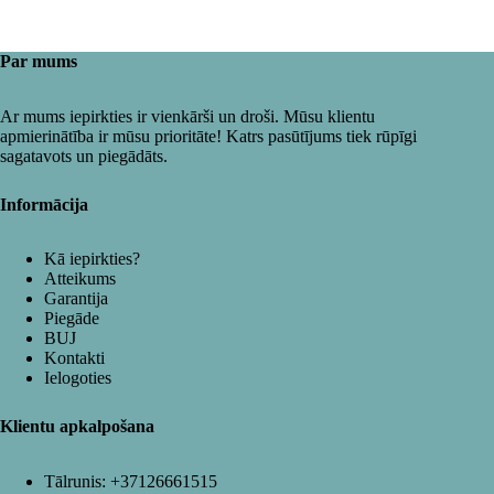
Par mums
Ar mums iepirkties ir vienkārši un droši. Mūsu klientu
apmierinātība ir mūsu prioritāte! Katrs pasūtījums tiek rūpīgi
sagatavots un piegādāts.
Informācija
Kā iepirkties?
Atteikums
Garantija
Piegāde
BUJ
Kontakti
Ielogoties
Klientu apkalpošana
Tālrunis:
+37126661515