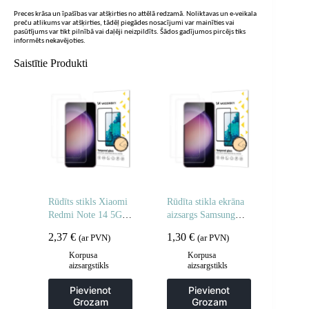
Preces krāsa un īpašības var atšķirties no attēlā redzamā. Noliktavas un e-veikala
preču atlikums var atšķirties, tādēļ piegādes nosacījumi var mainīties vai
pasūtījums var tikt pilnībā vai daļēji neizpildīts. Šādos gadījumos pircējs tiks
informēts nekavējoties.
Saistītie Produkti
Rūdīts stikls Xiaomi
Rūdīta stikla ekrāna
Redmi Note 14 5G /
aizsargs Samsung
Note 14 4G rūdītam
Galaxy M16 rūdīta
2,37
€
1,30
€
(ar PVN)
(ar PVN)
stiklam – 2 gab.
stikla ekrāna aizsargs
– 2 gab.
Korpusa
Korpusa
aizsargstikls
aizsargstikls
Pievienot
Pievienot
Grozam
Grozam