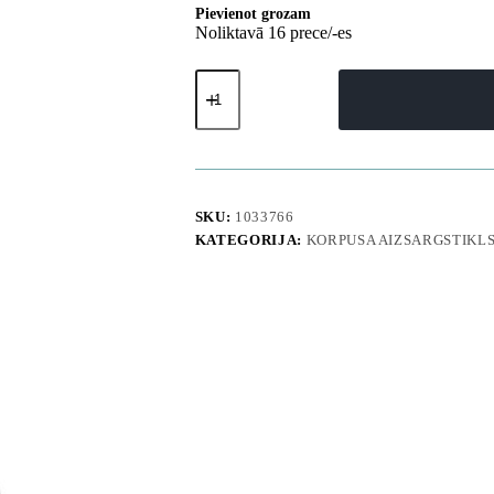
Pievienot grozam
Noliktavā 16 prece/-es
Samsung
Galaxy
S26
pilnībā
aktīvs
maciņš
D3O
MagSafe
SKU:
1033766
-
KATEGORIJA:
KORPUSA AIZSARGSTIKL
melns
daudzums