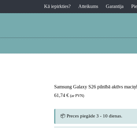
Kā iepirkties?
Atteikums
Garantija
Pi
Samsung Galaxy S26 pilnībā aktīvs maci
61,74
€
(ar PVN)
📦 Preces piegāde 3 - 10 dienas.