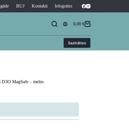
egāde
BUJ
Kontakti
Ielogoties
0,00
€
Shopping
cart
Sazināties
ņš D3O MagSafe – melns