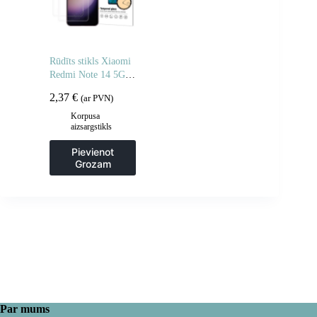
Rūdīts stikls Xiaomi
Redmi Note 14 5G /
Note 14 4G rūdītam
2,37
€
(ar PVN)
stiklam – 2 gab.
Korpusa
aizsargstikls
Pievienot
Grozam
Par mums