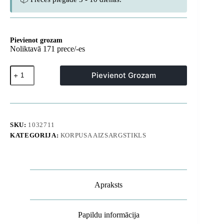
Pievienot grozam
Noliktavā 171 prece/-es
Samsung
Pievienot Grozam
Galaxy
S26
Plus
aizsargstikls,
kas
saderīgs
SKU:
1032711
ar
KATEGORIJA:
KORPUSA AIZSARGSTIKLS
pirkstu
nospiedumu
lasītāju,
paredzēts
lietošanai
ar
Apraksts
privātuma
stiklu
-
2
Papildu informācija
gab.