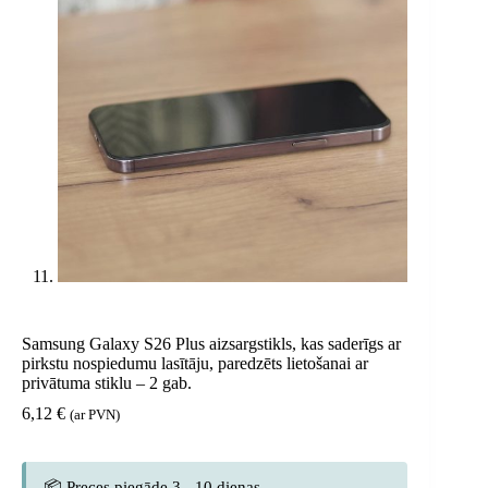
Samsung Galaxy S26 Plus aizsargstikls, kas saderīgs ar
pirkstu nospiedumu lasītāju, paredzēts lietošanai ar
privātuma stiklu – 2 gab.
6,12
€
(ar PVN)
📦 Preces piegāde 3 - 10 dienas.