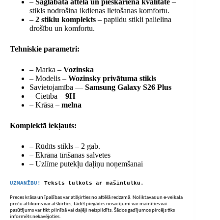
–
Saglabāta attēla un pieskāriena kvalitāte
–
stikls nodrošina ikdienas lietošanas komfortu.
–
2 stiklu komplekts
– papildu stikli palielina
drošību un komfortu.
Tehniskie parametri:
– Marka –
Vozinska
– Modelis –
Wozinsky privātuma stikls
Savietojamība —
Samsung Galaxy S26 Plus
– Cietība –
9H
– Krāsa –
melna
Komplektā iekļauts:
– Rūdīts stikls – 2 gab.
– Ekrāna tīrīšanas salvetes
– Uzlīme putekļu daļiņu noņemšanai
UZMANĪBU!
Teksts tulkots ar mašīntulku.
Preces krāsa un īpašības var atšķirties no attēlā redzamā. Noliktavas un e-veikala
preču atlikums var atšķirties, tādēļ piegādes nosacījumi var mainīties vai
pasūtījums var tikt pilnībā vai daļēji neizpildīts. Šādos gadījumos pircējs tiks
informēts nekavējoties.