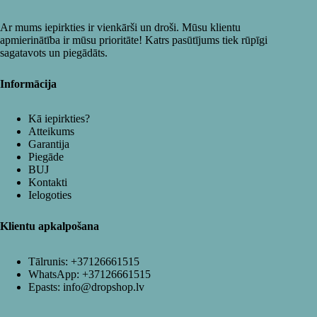
Ar mums iepirkties ir vienkārši un droši. Mūsu klientu
apmierinātība ir mūsu prioritāte! Katrs pasūtījums tiek rūpīgi
sagatavots un piegādāts.
Informācija
Kā iepirkties?
Atteikums
Garantija
Piegāde
BUJ
Kontakti
Ielogoties
Klientu apkalpošana
Tālrunis:
+37126661515
WhatsApp:
+37126661515
Epasts:
info@dropshop.lv