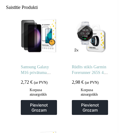
Saistītie Produkti
Samsung Galaxy
Rūdīts stikls Garmin
M16 privātuma
Forerunner 265S 46
rūdīts stikls – 2 gab.
mm Full Glue
2,72
€
2,98
€
(ar PVN)
(ar PVN)
pulkstenim – 2 gab.
Korpusa
Korpusa
aizsargstikls
aizsargstikls
Pievienot
Pievienot
Grozam
Grozam