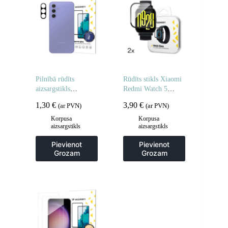
Pilnībā rūdīts
Rūdīts stikls Xiaomi
aizsargstikls
Redmi Watch 5
Samsung Galaxy S25
Active Full Glue – 2
1,30
€
3,90
€
(ar PVN)
(ar PVN)
Edge pilnai kamerai
gab.
Korpusa
Korpusa
aizsargstikls
aizsargstikls
Pievienot
Pievienot
Grozam
Grozam