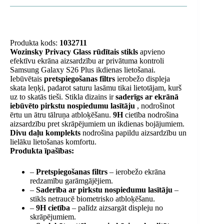
daudzums
Produkta kods:
1032711
Wozinsky Privacy Glass rūdītais stikls
apvieno
efektīvu ekrāna aizsardzību ar privātuma kontroli
Samsung Galaxy S26 Plus ikdienas lietošanai.
Iebūvētais
pretspiegošanas filtrs
ierobežo displeja
skata leņķi, padarot saturu lasāmu tikai lietotājam, kurš
uz to skatās tieši. Stikla dizains ir
saderīgs ar ekrānā
iebūvēto pirkstu nospiedumu lasītāju
, nodrošinot
ērtu un ātru tālruņa atbloķēšanu.
9H
cietība nodrošina
aizsardzību pret skrāpējumiem un ikdienas bojājumiem.
Divu daļu komplekts
nodrošina papildu aizsardzību un
lielāku lietošanas komfortu.
Produkta īpašības:
–
Pretspiegošanas filtrs
– ierobežo ekrāna
redzamību garāmgājējiem.
–
Saderība ar pirkstu nospiedumu lasītāju
–
stikls netraucē biometrisko atbloķēšanu.
–
9H cietība
– palīdz aizsargāt displeju no
skrāpējumiem.