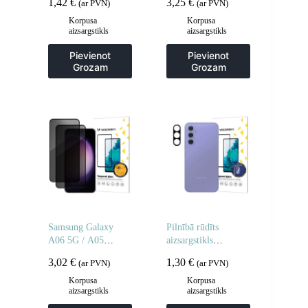
1,42
€
3,25
€
(ar PVN)
(ar PVN)
stikla – 2 gab.
Note 14 4G
privātuma
Korpusa
Korpusa
aizsargstikls
aizsargstikls
aizsardzībai – 2 gab.
Pievienot
Pievienot
Grozam
Grozam
Samsung Galaxy
Pilnībā rūdīts
A06 5G / A05
aizsargstikls
privātuma rūdīts
Samsung Galaxy S25
3,02
€
1,30
€
(ar PVN)
(ar PVN)
stikls privātuma
Edge pilnai kamerai
aizsardzībai – 2 gab.
Korpusa
Korpusa
aizsargstikls
aizsargstikls