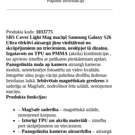
Papildu informācija
Produkta kods:
1033775
SBS Cover Light Mag maciņš Samsung Galaxy S26
Ultra efektīvi aizsargā jūsu viedtālruni no
skrāpējumiem un triecieniem, neslēpjot tā dizainu.
Izgatavots no
TPU un PMMA
(akrila) kombinācijas
,
tas apvieno izturību ar patīkamu pieskārienam apdari.
Paaugstināta mala ap kameru
aizsargā kameras
moduli, neietekmējot fotoattēlu un video kvalitāti.
Integrētie sānu pogu vāciņi palielina drošību ikdienas
lietošanas laikā.
Iebūvētais magnētiskais gredzens
ir
saderīgs ar MagSafe, nodrošinot ērtu uzlādi, nenoņemot
maciņu.
Produkta funkcijas:
–
MagSafe saderība
– magnētiskā uzlāde,
nenoņemot korpusu.
–
Izturīgi TPU un akrila materiāli
– izturība
pret skrāpējumiem un triecieniem.
–
Paaugstināta kameras aizsardzība
– aizsargā