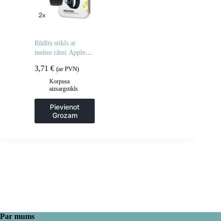
Rūdīts stikls ar
melnu rāmi Apple
Watch 42mm Full
3,71
€
(ar PVN)
Glue – 2 gab.
Korpusa
aizsargstikls
Pievienot
Grozam
Par mums