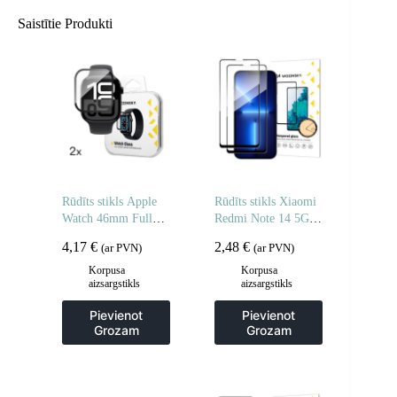
Saistītie Produkti
Rūdīts stikls Apple
Rūdīts stikls Xiaomi
Watch 46mm Full
Redmi Note 14 5G /
Glue – 2 gab.
Note 14 4G pilnībā
4,17
€
2,48
€
(ar PVN)
(ar PVN)
līmējams rūdīts stikls
– 2 gab.
Korpusa
Korpusa
aizsargstikls
aizsargstikls
Pievienot
Pievienot
Grozam
Grozam