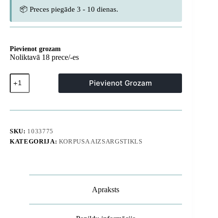
📦 Preces piegāde 3 - 10 dienas.
Pievienot grozam
Noliktavā 18 prece/-es
Samsung
Pievienot Grozam
Galaxy
S26
Ultra
Cover
Light
Mag
SKU:
1033775
MagSafe
KATEGORIJA:
KORPUSA AIZSARGSTIKLS
aizsargvāciņš
-
caurspīdīgs
daudzums
Apraksts