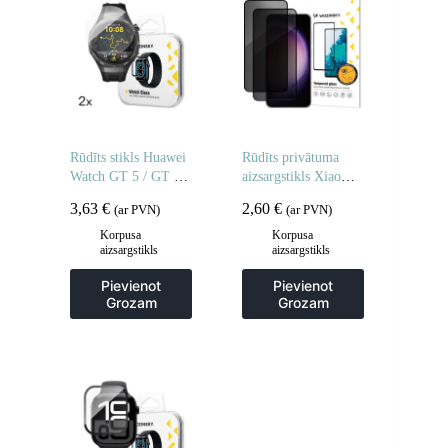
Rūdīts stikls Huawei
Rūdīts privātuma
Watch GT 5 / GT 5
aizsargstikls Xiaomi
Pro / GT 4 / GT 4
POCO M7 privātuma
3,63
€
2,60
€
(ar PVN)
(ar PVN)
Pro / GT 3 / GT 3
aizsargstikliem – 2
Pro Full Glue 46 mm
gab.
Korpusa
Korpusa
aizsargstikls
aizsargstikls
– 2 gab.
Pievienot
Pievienot
Grozam
Grozam