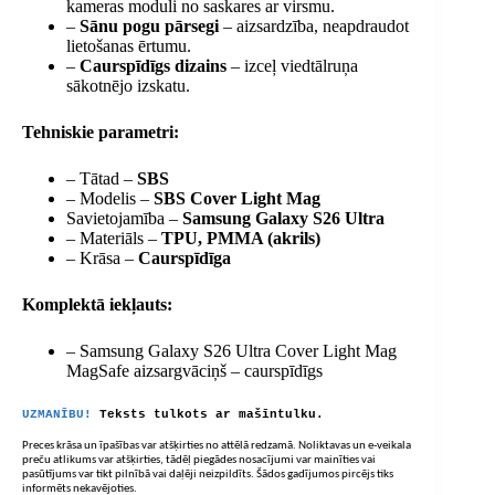
kameras moduli no saskares ar virsmu.
–
Sānu pogu pārsegi
– aizsardzība, neapdraudot
lietošanas ērtumu.
–
Caurspīdīgs dizains
– izceļ viedtālruņa
sākotnējo izskatu.
Tehniskie parametri:
– Tātad –
SBS
– Modelis –
SBS Cover Light Mag
Savietojamība –
Samsung Galaxy S26 Ultra
– Materiāls –
TPU, PMMA (akrils)
– Krāsa –
Caurspīdīga
Komplektā iekļauts:
– Samsung Galaxy S26 Ultra Cover Light Mag
MagSafe aizsargvāciņš – caurspīdīgs
UZMANĪBU!
Teksts tulkots ar mašīntulku.
Preces krāsa un īpašības var atšķirties no attēlā redzamā. Noliktavas un e-veikala
preču atlikums var atšķirties, tādēļ piegādes nosacījumi var mainīties vai
pasūtījums var tikt pilnībā vai daļēji neizpildīts. Šādos gadījumos pircējs tiks
informēts nekavējoties.