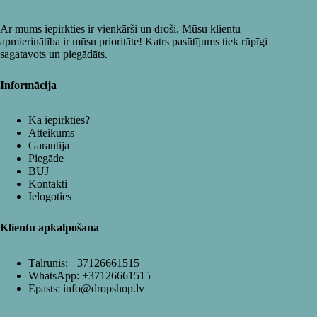
Ar mums iepirkties ir vienkārši un droši. Mūsu klientu
apmierinātība ir mūsu prioritāte! Katrs pasūtījums tiek rūpīgi
sagatavots un piegādāts.
Informācija
Kā iepirkties?
Atteikums
Garantija
Piegāde
BUJ
Kontakti
Ielogoties
Klientu apkalpošana
Tālrunis:
+37126661515
WhatsApp:
+37126661515
Epasts:
info@dropshop.lv