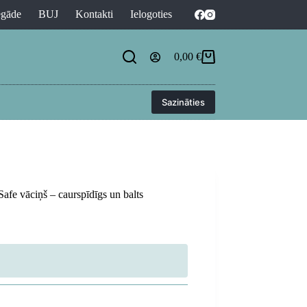
egāde
BUJ
Kontakti
Ielogoties
0,00
€
Shopping
cart
Sazināties
e vāciņš – caurspīdīgs un balts