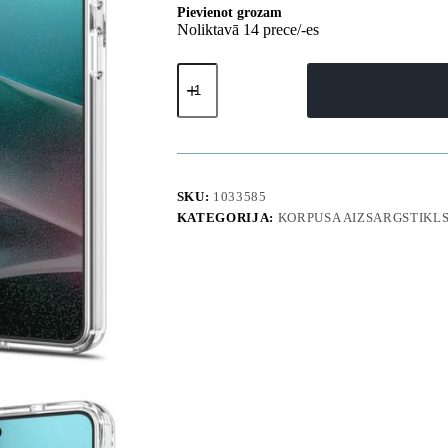
Pievienot grozam
Noliktavā 14 prece/-es
Samsung
Galaxy
S26
Ultra
Hybrid
S
MagSafe
vāciņš
SKU:
1033585
-
KATEGORIJA:
KORPUSA AIZSARGSTIKL
caurspīdīgs
un
balts
daudzums