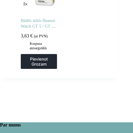
Rūdīts stikls Huawei
Watch GT 5 / GT 5
Pro / GT 4 / GT 4
3,63
€
(ar PVN)
Pro / GT 3 / GT 3
Pro Full Glue 46 mm
Korpusa
aizsargstikls
– 2 gab.
Pievienot
Grozam
Par mums