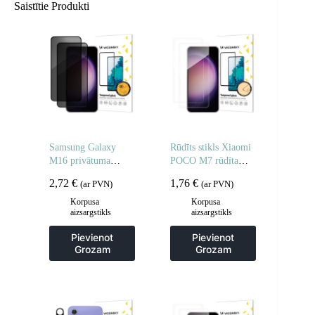
Saistītie Produkti
Samsung Galaxy
Rūdīts stikls Xiaomi
M16 privātuma
POCO M7 rūdīta
rūdīts stikls – 2 gab.
stikla aizsargstikls –
2,72
€
1,76
€
(ar PVN)
(ar PVN)
2 gab.
Korpusa
Korpusa
aizsargstikls
aizsargstikls
Pievienot
Pievienot
Grozam
Grozam