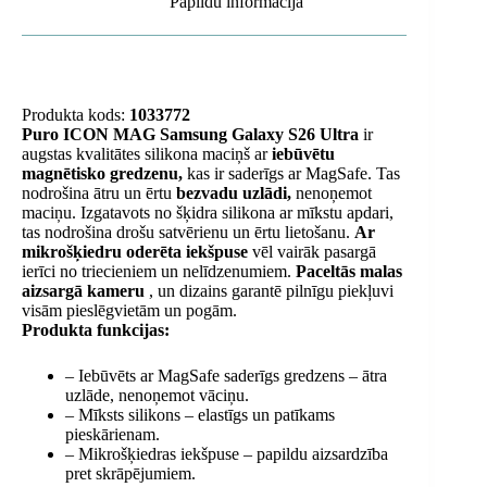
Papildu informācija
Produkta kods:
1033772
Puro ICON MAG Samsung Galaxy S26 Ultra
ir
augstas kvalitātes silikona maciņš ar
iebūvētu
magnētisko gredzenu,
kas ir saderīgs ar MagSafe. Tas
nodrošina ātru un ērtu
bezvadu uzlādi,
nenoņemot
maciņu. Izgatavots no šķidra silikona ar mīkstu apdari,
tas nodrošina drošu satvērienu un ērtu lietošanu.
Ar
mikrošķiedru oderēta iekšpuse
vēl vairāk pasargā
ierīci no triecieniem un nelīdzenumiem.
Paceltās malas
aizsargā kameru
, un dizains garantē pilnīgu piekļuvi
visām pieslēgvietām un pogām.
Produkta funkcijas:
– Iebūvēts ar MagSafe saderīgs gredzens – ātra
uzlāde, nenoņemot vāciņu.
– Mīksts silikons – elastīgs un patīkams
pieskārienam.
– Mikrošķiedras iekšpuse – papildu aizsardzība
pret skrāpējumiem.