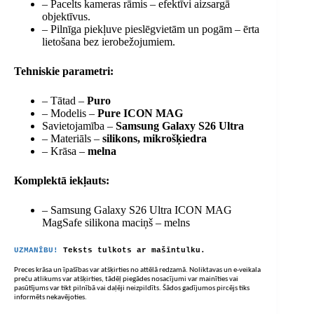
– Pacelts kameras rāmis – efektīvi aizsargā
objektīvus.
– Pilnīga piekļuve pieslēgvietām un pogām – ērta
lietošana bez ierobežojumiem.
Tehniskie parametri:
– Tātad –
Puro
– Modelis –
Pure ICON MAG
Savietojamība –
Samsung Galaxy S26 Ultra
– Materiāls –
silikons, mikrošķiedra
– Krāsa –
melna
Komplektā iekļauts:
– Samsung Galaxy S26 Ultra ICON MAG
MagSafe silikona maciņš – melns
UZMANĪBU!
Teksts tulkots ar mašīntulku.
Preces krāsa un īpašības var atšķirties no attēlā redzamā. Noliktavas un e-veikala
preču atlikums var atšķirties, tādēļ piegādes nosacījumi var mainīties vai
pasūtījums var tikt pilnībā vai daļēji neizpildīts. Šādos gadījumos pircējs tiks
informēts nekavējoties.