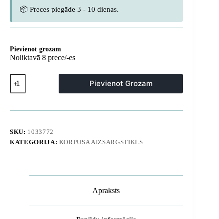
📦 Preces piegāde 3 - 10 dienas.
Pievienot grozam
Noliktavā 8 prece/-es
Samsung
Pievienot Grozam
Galaxy
S26
Ultra
ICON
MAG
MagSafe
SKU:
1033772
silikona
KATEGORIJA:
KORPUSA AIZSARGSTIKLS
maciņš
-
melns
daudzums
Apraksts