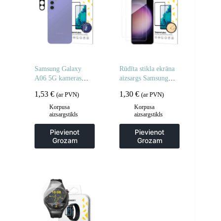
Samsung Galaxy
Rūdīta stikla ekrāna
A06 5G kameras
aizsargs Samsung
stikls pilnai kamerai
Galaxy M16 rūdīta
1,53
€
1,30
€
(ar PVN)
(ar PVN)
– 2 gab.
stikla ekrāna aizsargs
– 2 gab.
Korpusa
Korpusa
aizsargstikls
aizsargstikls
Pievienot
Pievienot
Grozam
Grozam