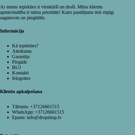
Ar mums iepirkties ir vienkārši un droši. Mūsu klientu
apmierinātība ir mūsu prioritāte! Katrs pasūtījums tiek rūpīgi
sagatavots un piegādāts.
Informācija
Kā iepirkties?
Atteikums
Garantija
Piegāde
BUJ
Kontakti
Ielogoties
Klientu apkalpošana
Tālrunis:
+37126661515
WhatsApp:
+37126661515
Epasts:
info@dropshop.lv