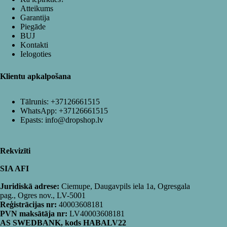
Atteikums
Garantija
Piegāde
BUJ
Kontakti
Ielogoties
Klientu apkalpošana
Tālrunis:
+37126661515
WhatsApp:
+37126661515
Epasts:
info@dropshop.lv
Rekvizīti
SIA AFI
Juridiskā adrese:
Ciemupe, Daugavpils iela 1a, Ogresgala
pag., Ogres nov., LV-5001
Reģistrācijas nr:
40003608181
PVN maksātāja nr:
LV40003608181
AS SWEDBANK, kods HABALV22