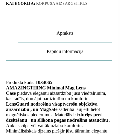
KATEGORIJA:
KORPUSA AIZSARGSTIKLS
-
melns
daudzums
Apraksts
Papildu informācija
Produkta kods:
1034065
AMAZINGTHING Minimal Mag Lens
Case
piedāvā elegantu aizsardzību jūsu viedtālrunim,
kas radīts, domājot par izturību un komfortu.
LensGuard nodrošina visaptverošu objektīva
aizsardzību , un
MagSafe
saderība
ļauj ērti lietot
magnētiskos piederumus. Materiāls ir
izturīgs pret
dzeltēšanu
,
un
silikona pogas
nodrošina atsaucību
.
Auklas cilpa vēl vairāk uzlabo komfortu.
Minimālistiskais dizains piešķir jūsu tālrunim elegantu