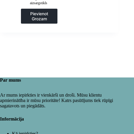
aizsargstikls
Pievienot
Grozam
Par mums
Ar mums iepirkties ir vienkārši un droši. Mūsu klientu
apmierinātība ir mūsu prioritāte! Katrs pasūtījums tiek rūpīgi
sagatavots un piegādāts.
Informācija
Kā iepirkties?