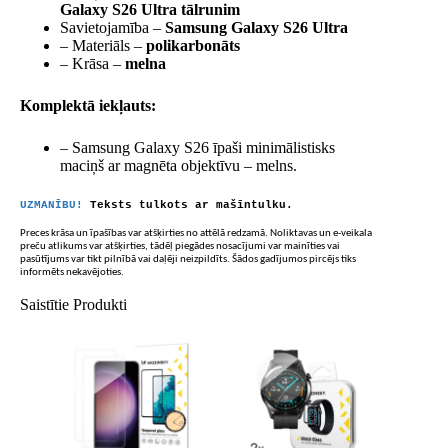
Galaxy S26 Ultra tālrunim
Savietojamība –
Samsung Galaxy S26 Ultra
– Materiāls –
polikarbonāts
– Krāsa –
melna
Komplektā iekļauts:
– Samsung Galaxy S26 īpaši minimālistisks
maciņš ar magnēta objektīvu – melns.
UZMANĪBU!
Teksts tulkots ar mašīntulku.
Preces krāsa un īpašības var atšķirties no attēlā redzamā. Noliktavas un e-veikala
preču atlikums var atšķirties, tādēļ piegādes nosacījumi var mainīties vai
pasūtījums var tikt pilnībā vai daļēji neizpildīts. Šādos gadījumos pircējs tiks
informēts nekavējoties.
Saistītie Produkti