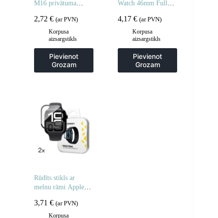
M16 privātuma
Watch 46mm Full
rūdīts stikls – 2 gab.
Glue – 2 gab.
2,72
€
4,17
€
(ar PVN)
(ar PVN)
Korpusa
Korpusa
aizsargstikls
aizsargstikls
Pievienot
Pievienot
Grozam
Grozam
Rūdīts stikls ar
melnu rāmi Apple
Watch 42mm Full
3,71
€
(ar PVN)
Glue – 2 gab.
Korpusa