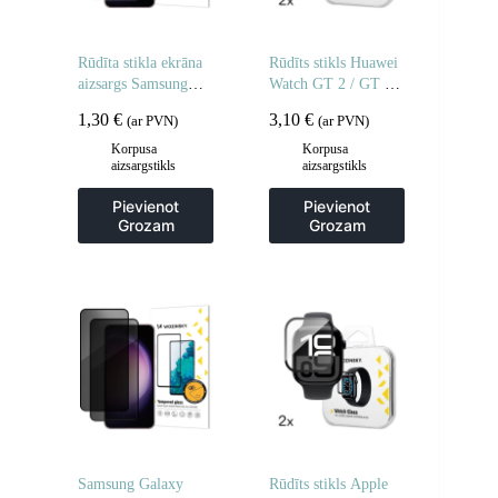
Rūdīta stikla ekrāna
Rūdīts stikls Huawei
aizsargs Samsung
Watch GT 2 / GT 2
Galaxy M16 rūdīta
Pro Full Glue 42 mm
1,30
€
3,10
€
(ar PVN)
(ar PVN)
stikla ekrāna aizsargs
– 2 gab.
– 2 gab.
Korpusa
Korpusa
aizsargstikls
aizsargstikls
Pievienot
Pievienot
Grozam
Grozam
Samsung Galaxy
Rūdīts stikls Apple