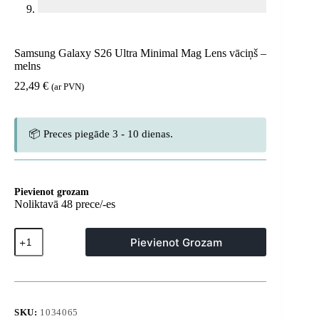
Samsung Galaxy S26 Ultra Minimal Mag Lens vāciņš –
melns
22,49
€
(ar PVN)
📦 Preces piegāde 3 - 10 dienas.
Pievienot grozam
Noliktavā 48 prece/-es
Samsung
Pievienot Grozam
Galaxy
S26
Ultra
Minimal
Mag
Lens
SKU:
1034065
vāciņš