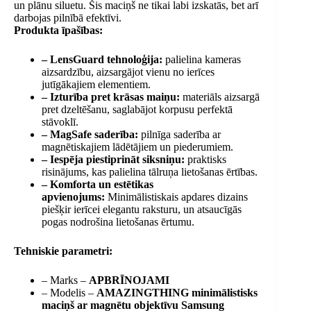
un plānu siluetu. Šis maciņš ne tikai labi izskatās, bet arī
darbojas pilnībā efektīvi.
Produkta īpašības:
– LensGuard tehnoloģija:
palielina kameras
aizsardzību, aizsargājot vienu no ierīces
jutīgākajiem elementiem.
– Izturība pret krāsas maiņu:
materiāls aizsargā
pret dzeltēšanu, saglabājot korpusu perfektā
stāvoklī.
– MagSafe saderība:
pilnīga saderība ar
magnētiskajiem lādētājiem un piederumiem.
– Iespēja piestiprināt siksniņu:
praktisks
risinājums, kas palielina tālruņa lietošanas ērtības.
– Komforta un estētikas
apvienojums:
Minimālistiskais apdares dizains
piešķir ierīcei elegantu raksturu, un atsaucīgās
pogas nodrošina lietošanas ērtumu.
Tehniskie parametri:
– Marks –
APBRĪNOJAMI
– Modelis –
AMAZINGTHING minimālistisks
maciņš ar magnētu objektīvu Samsung