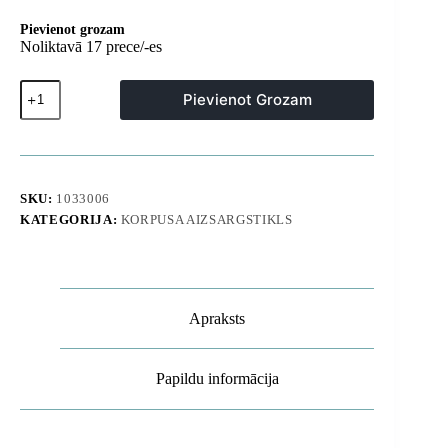
Pievienot grozam
Noliktavā 17 prece/-es
Silikona
Pievienot Grozam
maciņš
ar
gēla
rāmi
Samsung
Galaxy
SKU:
1033006
S25
KATEGORIJA:
KORPUSA AIZSARGSTIKLS
Ultra
Outer
Space
vāciņam
-
caurspīdīgs,
Apraksts
melns
daudzums
Papildu informācija