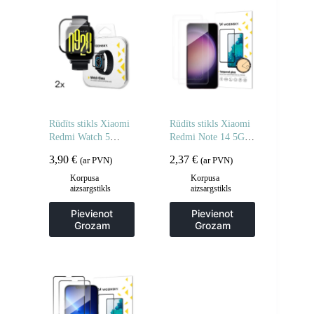
Rūdīts stikls Xiaomi
Rūdīts stikls Xiaomi
Redmi Watch 5
Redmi Note 14 5G /
Active Full Glue – 2
Note 14 4G rūdītam
3,90
€
2,37
€
(ar PVN)
(ar PVN)
gab.
stiklam – 2 gab.
Korpusa
Korpusa
aizsargstikls
aizsargstikls
Pievienot
Pievienot
Grozam
Grozam