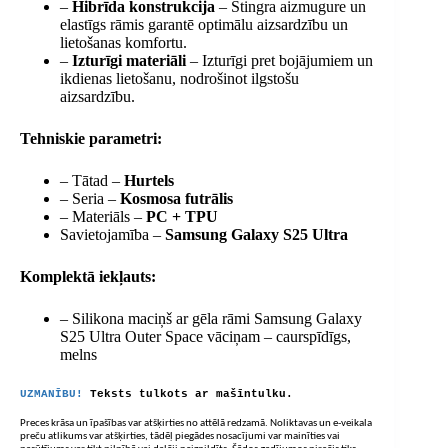
–
Hibrīda konstrukcija
– Stingra aizmugure un
elastīgs rāmis garantē optimālu aizsardzību un
lietošanas komfortu.
–
Izturīgi materiāli
– Izturīgi pret bojājumiem un
ikdienas lietošanu, nodrošinot ilgstošu
aizsardzību.
Tehniskie parametri:
– Tātad –
Hurtels
– Seria –
Kosmosa futrālis
– Materiāls –
PC + TPU
Savietojamība –
Samsung Galaxy S25 Ultra
Komplektā iekļauts:
– Silikona maciņš ar gēla rāmi Samsung Galaxy
S25 Ultra Outer Space vāciņam – caurspīdīgs,
melns
UZMANĪBU!
Teksts tulkots ar mašīntulku.
Preces krāsa un īpašības var atšķirties no attēlā redzamā. Noliktavas un e-veikala
preču atlikums var atšķirties, tādēļ piegādes nosacījumi var mainīties vai