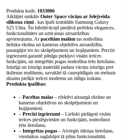
Produkta kods:
1033006
Atklājiet unikālo
Outer Space vāciņu ar želejveida
silikona rāmi
, kas īpaši izstrādāts Samsung Galaxy
S25 Ultra. Šis hibrīdvāciņš piedāvā perfektu elegances,
funkcionalitātes un uzticamas aizsardzības
apvienojumu. Ar
paceltām malām
tas nodrošina
lielisku ekrāna un kameras objektīvu aizsardzību,
pasargājot tos no skrāpējumiem un bojājumiem. Precīzi
izgriezumi garantē pilnīgu piekļuvi visām ierīces
funkcijām, un integrētās pogas nodrošina ērtu lietošanu.
Izturīgi un izturīgi materiāli padara vāciņu izturīgu pret
ikdienas nodilumu, savukārt tā caurspīdīgais un melnais
dizains piešķir ierīcei modernu un stilīgu izskatu.
Produkta īpašības:
–
Paceltas malas
– efektīvi aizsargā ekrānu un
kameras objektīvus no skrāpējumiem un
bojājumiem.
–
Precīzi izgriezumi
– Lieliski pielāgoti visām
ierīces pieslēgvietām un funkcijām, nodrošinot
ērtu lietošanu.
–
Integrētas pogas
– Atvieglo tālruņa lietošanu,
vienlaikus saglabājot tā pilnu funkcionalitāti.