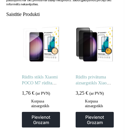
pasūtījums var tikt pilnībā vai daļēji neizpildīts. Šādos gadījumos pircējs tiks
informēts nekavējoties.
Saistītie Produkti
Rūdīts stikls Xiaomi
Rūdīts privātuma
POCO M7 rūdīta
aizsargstikls Xiaomi
stikla aizsargstikls –
Redmi Note 14 5G /
1,76
€
3,25
€
(ar PVN)
(ar PVN)
2 gab.
Note 14 4G
privātuma
Korpusa
Korpusa
aizsargstikls
aizsargstikls
aizsardzībai – 2 gab.
Pievienot
Pievienot
Grozam
Grozam