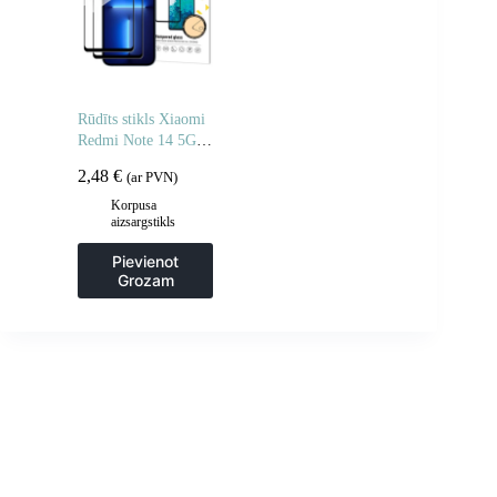
Rūdīts stikls Xiaomi
Redmi Note 14 5G /
Note 14 4G pilnībā
2,48
€
(ar PVN)
līmējams rūdīts stikls
– 2 gab.
Korpusa
aizsargstikls
Pievienot
Grozam