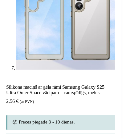
Silikona maciņš ar gēla rāmi Samsung Galaxy S25
Ultra Outer Space vāciņam – caurspīdīgs, melns
2,56
€
(ar PVN)
📦 Preces piegāde 3 - 10 dienas.