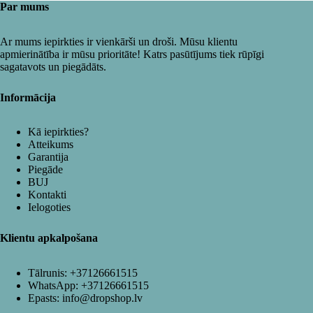
Par mums
Ar mums iepirkties ir vienkārši un droši. Mūsu klientu
apmierinātība ir mūsu prioritāte! Katrs pasūtījums tiek rūpīgi
sagatavots un piegādāts.
Informācija
Kā iepirkties?
Atteikums
Garantija
Piegāde
BUJ
Kontakti
Ielogoties
Klientu apkalpošana
Tālrunis:
+37126661515
WhatsApp:
+37126661515
Epasts:
info@dropshop.lv