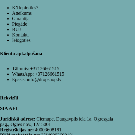
Kā iepirkties?
Atteikums
Garantija
Piegāde
BUJ
Kontakti
Ielogoties
Klientu apkalpošana
Tālrunis:
+37126661515
WhatsApp:
+37126661515
Epasts:
info@dropshop.lv
Rekvizīti
SIA AFI
Juridiskā adrese:
Ciemupe, Daugavpils iela 1a, Ogresgala
pag., Ogres nov., LV-5001
Reģistrācijas nr:
40003608181