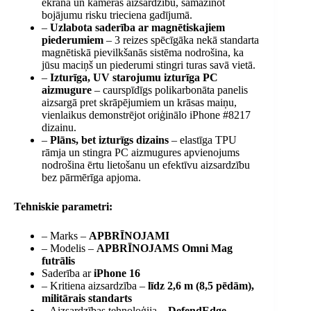
ekrāna un kameras aizsardzību, samazinot
bojājumu risku trieciena gadījumā.
–
Uzlabota saderība ar magnētiskajiem
piederumiem
– 3 reizes spēcīgāka nekā standarta
magnētiskā pievilkšanās sistēma nodrošina, ka
jūsu maciņš un piederumi stingri turas savā vietā.
–
Izturīga, UV starojumu izturīga PC
aizmugure
– caurspīdīgs polikarbonāta panelis
aizsargā pret skrāpējumiem un krāsas maiņu,
vienlaikus demonstrējot oriģinālo iPhone #8217
dizainu.
–
Plāns, bet izturīgs dizains
– elastīga TPU
rāmja un stingra PC aizmugures apvienojums
nodrošina ērtu lietošanu un efektīvu aizsardzību
bez pārmērīga apjoma.
Tehniskie parametri:
– Marks –
APBRĪNOJAMI
– Modelis –
APBRĪNOJAMS Omni Mag
futrālis
Saderība ar
iPhone 16
– Kritiena aizsardzība –
līdz 2,6 m (8,5 pēdām),
militārais standarts
– Aizsardzības tehnoloģija –
DefendEdge