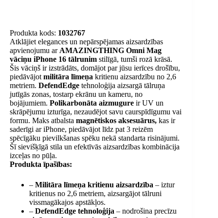
Produkta kods:
1032767
Atklājiet elegances un nepārspējamas aizsardzības
apvienojumu ar
AMAZINGTHING Omni Mag
vāciņu iPhone 16 tālrunim
stilīgā, tumši rozā krāsā.
Šis vāciņš ir izstrādāts, domājot par jūsu ierīces drošību,
piedāvājot
militāra līmeņa
kritienu aizsardzību no 2,6
metriem.
DefendEdge
tehnoloģija aizsargā tālruņa
jutīgās zonas, tostarp ekrānu un kameru, no
bojājumiem.
Polikarbonāta aizmugure
ir UV un
skrāpējumu izturīga, nezaudējot savu caurspīdīgumu vai
formu. Maks atbalsta
magnētiskos aksesuārus,
kas ir
saderīgi ar iPhone, piedāvājot līdz pat 3 reizēm
spēcīgāku pievilkšanas spēku nekā standarta risinājumi.
Šī sievišķīgā stila un efektīvās aizsardzības kombinācija
izceļas no pūļa.
Produkta īpašības:
–
Militāra līmeņa kritienu aizsardzība
– iztur
kritienus no 2,6 metriem, aizsargājot tālruni
vissmagākajos apstākļos.
–
DefendEdge tehnoloģija
– nodrošina precīzu