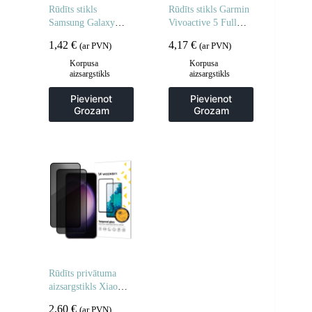
Rūdīts stikls
Rūdīts stikls Garmin
Samsung Galaxy
Vivoactive 5 Full
A06 5G / A05 rūdīta
Glue pulkstenim – 2
1,42
€
4,17
€
(ar PVN)
(ar PVN)
stikla – 2 gab.
gab.
Korpusa
Korpusa
aizsargstikls
aizsargstikls
Pievienot
Pievienot
Grozam
Grozam
Rūdīts privātuma
aizsargstikls Xiaomi
POCO M7 privātuma
2,60
€
(ar PVN)