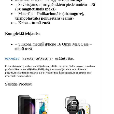
– Savietojams ar magnētiskiem piederumiem –
Jā
(3x magnētiskais spēks)
– Materiāls –
Polikarbonāts (aizmugure),
termoplastisks poliuretāns (rāmis)
– Krāsa –
tumši rozā
Komplektā iekļauts:
– Silikona maciņš iPhone 16 Omni Mag Case –
tumši rozā
UZMANĪBU!
Teksts tulkots ar mašīntulku.
Preces krāsa un īpašības var atšķirties no attēlā redzamā. Noliktavas un e-veikala
preču atlikums var atšķirties, tādēļ piegādes nosacījumi var mainīties vai
pasūtījums var tikt pilnībā vai daļēji neizpildīts. Šādos gadījumos pircējs tiks
informēts nekavējoties.
Saistītie Produkti