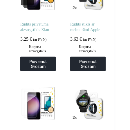
Rūdīts privātuma
Rūdīts stikls ar
aizsargstikls Xiaomi
melnu rāmi Apple
Redmi Note 14 5G /
Watch 46mm Full
3,25
€
3,63
€
(ar PVN)
(ar PVN)
Note 14 4G
Glue – 2 gab.
privātuma
Korpusa
Korpusa
aizsargstikls
aizsargstikls
aizsardzībai – 2 gab.
Pievienot
Pievienot
Grozam
Grozam