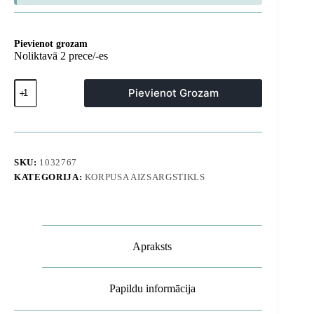
Pievienot grozam
Noliktavā 2 prece/-es
Silikona
Pievienot Grozam
maciņš
iPhone
16
Omni
Mag
Case
SKU:
1032767
-
KATEGORIJA:
KORPUSA AIZSARGSTIKLS
tumši
rozā
daudzums
Apraksts
Papildu informācija