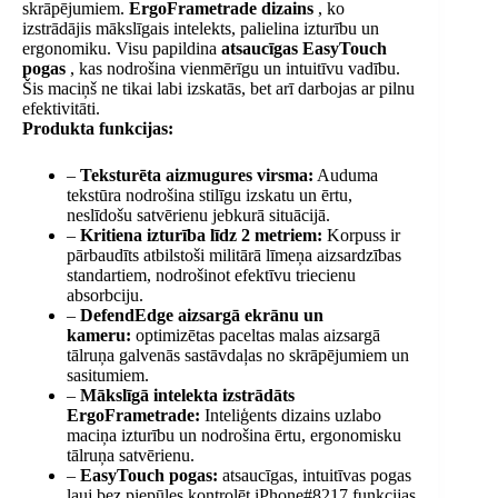
skrāpējumiem.
ErgoFrametrade dizains
, ko
izstrādājis mākslīgais intelekts, palielina izturību un
ergonomiku. Visu papildina
atsaucīgas EasyTouch
pogas
, kas nodrošina vienmērīgu un intuitīvu vadību.
Šis maciņš ne tikai labi izskatās, bet arī darbojas ar pilnu
efektivitāti.
Produkta funkcijas:
–
Teksturēta aizmugures virsma:
Auduma
tekstūra nodrošina stilīgu izskatu un ērtu,
neslīdošu satvērienu jebkurā situācijā.
–
Kritiena izturība līdz 2 metriem:
Korpuss ir
pārbaudīts atbilstoši militārā līmeņa aizsardzības
standartiem, nodrošinot efektīvu triecienu
absorbciju.
–
DefendEdge aizsargā ekrānu un
kameru:
optimizētas paceltas malas aizsargā
tālruņa galvenās sastāvdaļas no skrāpējumiem un
sasitumiem.
–
Mākslīgā intelekta izstrādāts
ErgoFrametrade:
Inteliģents dizains uzlabo
maciņa izturību un nodrošina ērtu, ergonomisku
tālruņa satvērienu.
–
EasyTouch pogas:
atsaucīgas, intuitīvas pogas
ļauj bez piepūles kontrolēt iPhone#8217 funkcijas