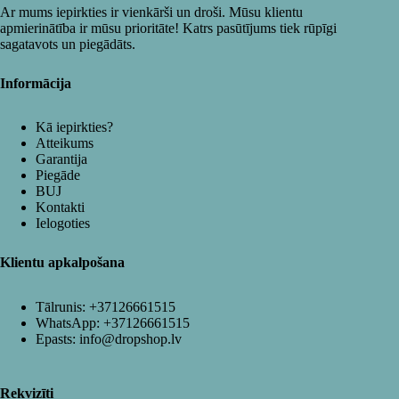
Ar mums iepirkties ir vienkārši un droši. Mūsu klientu
apmierinātība ir mūsu prioritāte! Katrs pasūtījums tiek rūpīgi
sagatavots un piegādāts.
Informācija
Kā iepirkties?
Atteikums
Garantija
Piegāde
BUJ
Kontakti
Ielogoties
Klientu apkalpošana
Tālrunis:
+37126661515
WhatsApp:
+37126661515
Epasts:
info@dropshop.lv
Rekvizīti