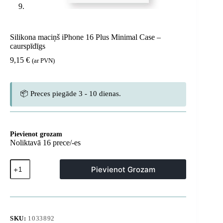
Silikona maciņš iPhone 16 Plus Minimal Case –
caurspīdīgs
9,15
€
(ar PVN)
📦 Preces piegāde 3 - 10 dienas.
Pievienot grozam
Noliktavā 16 prece/-es
Silikona
Pievienot Grozam
maciņš
iPhone
16
Plus
Minimal
Case
SKU:
1033892
-