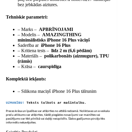
bez jebkādas aiztures.
Tehniskie parametri:
– Marks –
APBRĪNOJAMI
– Modelis –
AMAZINGTHING
minimālistisks iPhone 16 Plus vāciņš
Saderība ar
iPhone 16 Plus
– Kritiena tests –
līdz 2 m (6,6 pēdām)
– Materiāls –
polikarbonāts (aizmugure), TPU
(rāmis)
– Krāsa –
caurspīdīga
Komplektā iekļauts:
– Silikona maciņš iPhone 16 Plus tālrunim
UZMANĪBU!
Teksts tulkots ar mašīntulku.
Preces krāsa un īpašības var atšķirties no attēlā redzamā. Noliktavas un e-veikala
preču atlikums var atšķirties, tādēļ piegādes nosacījumi var mainīties vai
pasūtījums var tikt pilnībā vai daļēji neizpildīts. Šādos gadījumos pircējs tiks
informēts nekavējoties.