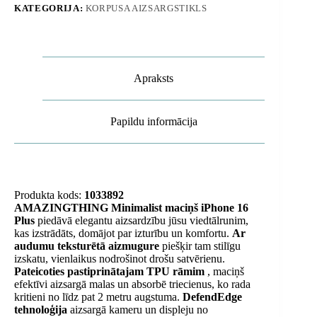
KATEGORIJA:
KORPUSA AIZSARGSTIKLS
caurspīdīgs
daudzums
Apraksts
Papildu informācija
Produkta kods:
1033892
AMAZINGTHING Minimalist maciņš iPhone 16
Plus
piedāvā elegantu aizsardzību jūsu viedtālrunim,
kas izstrādāts, domājot par izturību un komfortu.
Ar
audumu teksturētā aizmugure
piešķir tam stilīgu
izskatu, vienlaikus nodrošinot drošu satvērienu.
Pateicoties pastiprinātajam TPU rāmim
, maciņš
efektīvi aizsargā malas un absorbē triecienus, ko rada
kritieni no līdz pat 2 metru augstuma.
DefendEdge
tehnoloģija
aizsargā kameru un displeju no