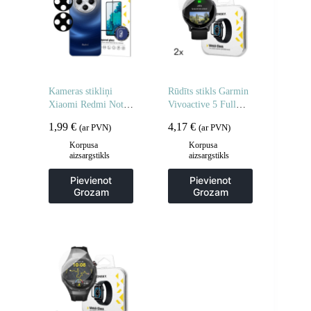
Kameras stikliņi
Rūdīts stikls Garmin
Xiaomi Redmi Note
Vivoactive 5 Full
14 5G pilnas kameras
Glue pulkstenim – 2
1,99
€
4,17
€
(ar PVN)
(ar PVN)
stikli 2 gab.
gab.
Korpusa
Korpusa
aizsargstikls
aizsargstikls
Pievienot
Pievienot
Grozam
Grozam