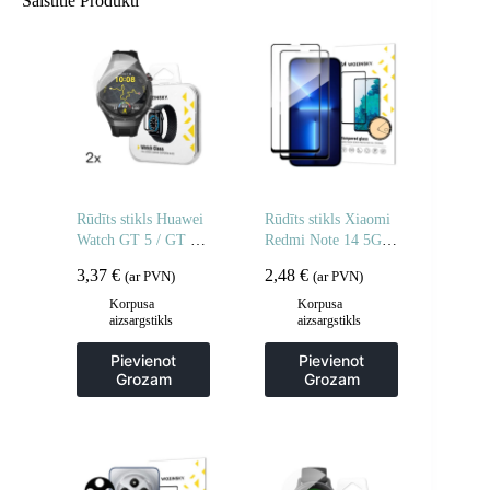
Saistītie Produkti
Rūdīts stikls Huawei
Rūdīts stikls Xiaomi
Watch GT 5 / GT 5
Redmi Note 14 5G /
Pro / GT 4 / GT 4
Note 14 4G pilnībā
3,37
€
2,48
€
(ar PVN)
(ar PVN)
Pro / GT 3 / GT 3
līmējams rūdīts stikls
Pro Full Glue 42mm
– 2 gab.
Korpusa
Korpusa
aizsargstikls
aizsargstikls
– 2 gab.
Pievienot
Pievienot
Grozam
Grozam