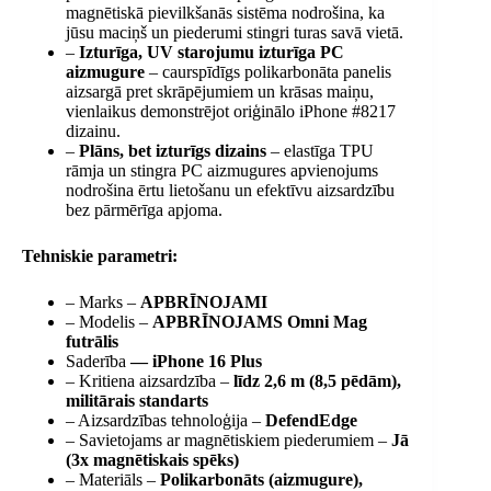
magnētiskā pievilkšanās sistēma nodrošina, ka
jūsu maciņš un piederumi stingri turas savā vietā.
–
Izturīga, UV starojumu izturīga PC
aizmugure
– caurspīdīgs polikarbonāta panelis
aizsargā pret skrāpējumiem un krāsas maiņu,
vienlaikus demonstrējot oriģinālo iPhone #8217
dizainu.
–
Plāns, bet izturīgs dizains
– elastīga TPU
rāmja un stingra PC aizmugures apvienojums
nodrošina ērtu lietošanu un efektīvu aizsardzību
bez pārmērīga apjoma.
Tehniskie parametri:
– Marks –
APBRĪNOJAMI
– Modelis –
APBRĪNOJAMS Omni Mag
futrālis
Saderība
— iPhone 16 Plus
– Kritiena aizsardzība –
līdz 2,6 m (8,5 pēdām),
militārais standarts
– Aizsardzības tehnoloģija –
DefendEdge
– Savietojams ar magnētiskiem piederumiem –
Jā
(3x magnētiskais spēks)
– Materiāls –
Polikarbonāts (aizmugure),