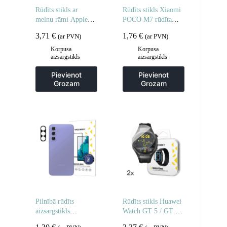
Rūdīts stikls ar
Rūdīts stikls Xiaomi
melnu rāmi Apple
POCO M7 rūdīta
Watch 42mm Full
stikla aizsargstikls –
3,71
€
1,76
€
(ar PVN)
(ar PVN)
Glue – 2 gab.
2 gab.
Korpusa
Korpusa
aizsargstikls
aizsargstikls
Pievienot
Pievienot
Grozam
Grozam
Pilnībā rūdīts
Rūdīts stikls Huawei
aizsargstikls
Watch GT 5 / GT 5
Samsung Galaxy S25
Pro / GT 4 / GT 4