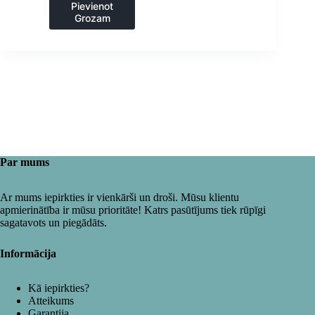
Pievienot
Grozam
Par mums
Ar mums iepirkties ir vienkārši un droši. Mūsu klientu
apmierinātība ir mūsu prioritāte! Katrs pasūtījums tiek rūpīgi
sagatavots un piegādāts.
Informācija
Kā iepirkties?
Atteikums
Garantija