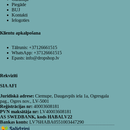
Piegāde
BUJ
Kontakti
Ielogoties
Klientu apkalpošana
Tālrunis:
+37126661515
WhatsApp:
+37126661515
Epasts:
info@dropshop.lv
Rekvizīti
SIA AFI
Juridiskā adrese:
Ciemupe, Daugavpils iela 1a, Ogresgala
pag., Ogres nov., LV-5001
Reģistrācijas nr:
40003608181
PVN maksātāja nr:
LV40003608181
AS SWEDBANK, kods HABALV22
Bankas konts:
LV76HABA0551003447290