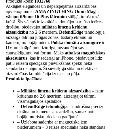
Produkta kods:
1032768
Atklājiet elegances un nepārspējamas aizsardzības
apvienojumu ar
AMAZINGTHING Omni Mag
vāciņu iPhone 16 Plus tālrunim
stilīgā, tumši rozā
krāsā. Šis vāciņš ir izstrādāts, domājot par jūsu ierīces
drošību, piedāvājot
militāra līmeņa kritienu
aizsardzību
no 2,6 metriem.
DefendEdge
tehnoloģija
aizsargā tālruņa jutīgās zonas, tostarp ekrānu un
kameru, no bojājumiem.
Polikarbonāta aizmugure
ir
UV un skrāpējumu izturīga, nezaudējot savu
caurspīdīgumu vai formu. Maks
atbalsta magnētiskos
aksesuārus,
kas ir saderīgi ar iPhone, piedāvājot līdz
pat 3 reizēm spēcīgāku pievilkšanas spēku nekā
standarta risinājumi. Šī sievišķīgā stila un efektīvās
aizsardzības kombinācija izceļas no pūļa.
Produkta īpašības:
–
Militāra līmeņa kritienu aizsardzība
– iztur
kritienus no 2,6 metriem, aizsargājot tālruni
vissmagākajos apstākļos.
–
DefendEdge tehnoloģija
– nodrošina precīzu
ekrāna un kameras aizsardzību, samazinot
bojājumu risku trieciena gadījumā.
– Uzlabota saderība ar magnētiskajiem
piederumiem – 3 reizes spēcīgāka nekā standarta