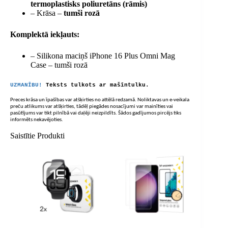
termoplastisks poliuretāns (rāmis)
– Krāsa –
tumši rozā
Komplektā iekļauts:
– Silikona maciņš iPhone 16 Plus Omni Mag
Case – tumši rozā
UZMANĪBU!
Teksts tulkots ar mašīntulku.
Preces krāsa un īpašības var atšķirties no attēlā redzamā. Noliktavas un e-veikala
preču atlikums var atšķirties, tādēļ piegādes nosacījumi var mainīties vai
pasūtījums var tikt pilnībā vai daļēji neizpildīts. Šādos gadījumos pircējs tiks
informēts nekavējoties.
Saistītie Produkti