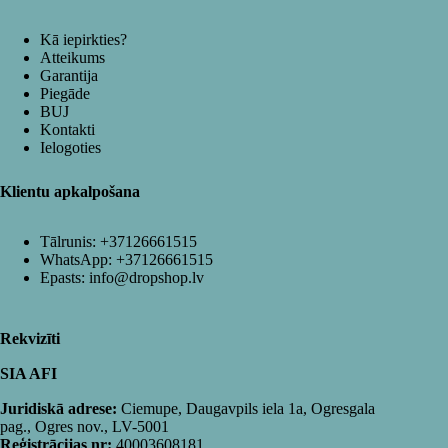
Kā iepirkties?
Atteikums
Garantija
Piegāde
BUJ
Kontakti
Ielogoties
Klientu apkalpošana
Tālrunis:
+37126661515
WhatsApp:
+37126661515
Epasts:
info@dropshop.lv
Rekvizīti
SIA AFI
Juridiskā adrese:
Ciemupe, Daugavpils iela 1a, Ogresgala
pag., Ogres nov., LV-5001
Reģistrācijas nr:
40003608181