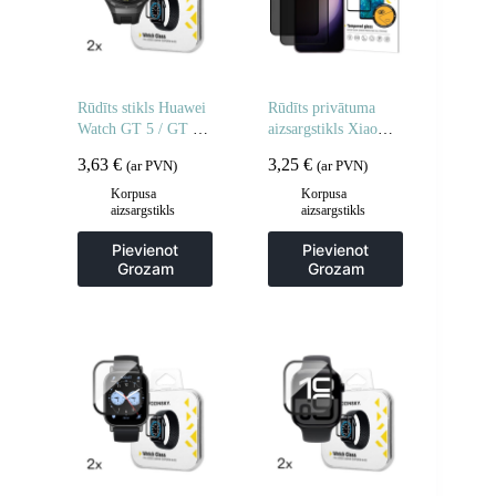
Rūdīts stikls Huawei
Rūdīts privātuma
Watch GT 5 / GT 5
aizsargstikls Xiaomi
Pro / GT 4 / GT 4
Redmi Note 14 5G /
3,63
€
3,25
€
(ar PVN)
(ar PVN)
Pro / GT 3 / GT 3
Note 14 4G
Pro Full Glue 46 mm
privātuma
Korpusa
Korpusa
aizsargstikls
aizsargstikls
– 2 gab.
aizsardzībai – 2 gab.
Pievienot
Pievienot
Grozam
Grozam