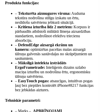
Produkta funkcijas:
–
Teksturēta aizmugures virsma:
Auduma
tekstūra nodrošina stilīgu izskatu un ērtu,
neslīdošu satvērienu jebkurā situācijā.
–
Kritiena izturība līdz 2 metriem:
Korpuss ir
pārbaudīts atbilstoši militārā līmeņa aizsardzības
standartiem, nodrošinot efektīvu triecienu
absorbciju.
–
DefendEdge aizsargā ekrānu un
kameru:
optimizētas paceltas malas aizsargā
tālruņa galvenās sastāvdaļas no skrāpējumiem un
sasitumiem.
–
Mākslīgā intelekta izstrādāts
ErgoFrametrade:
Inteliģents dizains uzlabo
maciņa izturību un nodrošina ērtu, ergonomisku
tālruņa satvērienu.
–
EasyTouch pogas:
atsaucīgas, intuitīvas pogas
ļauj bez piepūles kontrolēt iPhone#8217 funkcijas
bez jebkādas aiztures.
Tehniskie parametri:
– Marks –
APBRĪNOJAMI