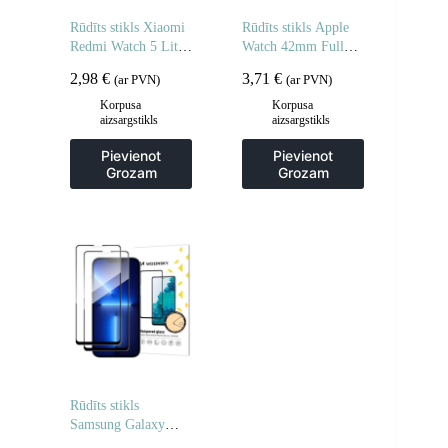
Rūdīts stikls Xiaomi
Rūdīts stikls Apple
Redmi Watch 5 Lite
Watch 42mm Full
Full Glue – 2 gab.
Glue – 2 gab.
2,98
€
3,71
€
(ar PVN)
(ar PVN)
Korpusa
Korpusa
aizsargstikls
aizsargstikls
Pievienot
Pievienot
Grozam
Grozam
Rūdīts stikls
Samsung Galaxy
M16 pilnībā