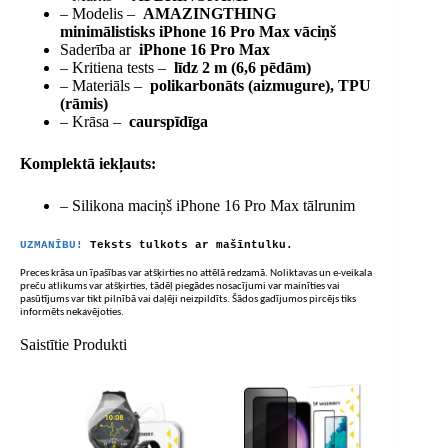
– Modelis –
AMAZINGTHING
minimālistisks iPhone 16 Pro Max vāciņš
Saderība ar
iPhone 16 Pro Max
– Kritiena tests –
līdz 2 m (6,6 pēdām)
– Materiāls –
polikarbonāts (aizmugure), TPU
(rāmis)
– Krāsa –
caurspīdīga
Komplektā iekļauts:
– Silikona maciņš iPhone 16 Pro Max tālrunim
UZMANĪBU!
Teksts tulkots ar mašīntulku.
Preces krāsa un īpašības var atšķirties no attēlā redzamā. Noliktavas un e-veikala
preču atlikums var atšķirties, tādēļ piegādes nosacījumi var mainīties vai
pasūtījums var tikt pilnībā vai daļēji neizpildīts. Šādos gadījumos pircējs tiks
informēts nekavējoties.
Saistītie Produkti