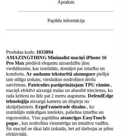
Apraksts
Papildu informācija
Produkta kods:
1033894
AMAZINGTHING Minimalist maciņš iPhone 16
Pro Max
piedāvā elegantu aizsardzību jūsu
viedtālrunim, kas izstrādāts, domājot par izturību un
komfortu.
Ar audumu teksturētā aizmugure
piešķir
tam stilīgu izskatu, vienlaikus nodrošinot drošu
satvērienu.
Pateicoties pastiprinātajam TPU rāmim
,
maciņš efektīvi aizsargā malas un absorbē triecienus, ko
rada kritieni no līdz pat 2 metru augstuma.
DefendEdge
tehnoloģija
aizsargā kameru un displeju no
skrāpējumiem.
ErgoFrametrade dizains
, ko
izstrādājis mākslīgais intelekts, palielina izturību un
ergonomiku. Visu papildina
atsaucīgas EasyTouch
pogas
, kas nodrošina vienmērīgu un intuitīvu vadību.
Šis maciņš ne tikai labi izskatās, bet arī darbojas ar pilnu
efektivitāti.