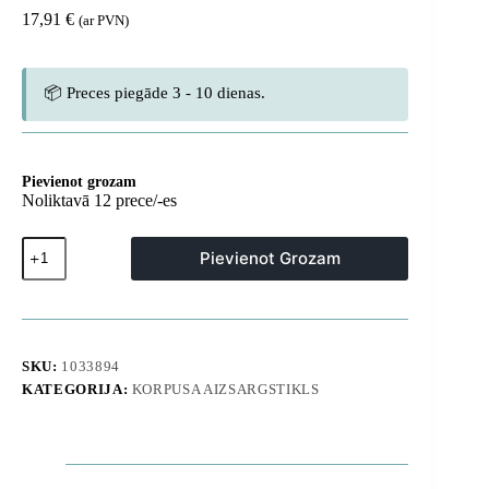
17,91
€
(ar PVN)
📦 Preces piegāde 3 - 10 dienas.
Pievienot grozam
Noliktavā 12 prece/-es
Silikona
Pievienot Grozam
maciņš
iPhone
16
Pro
Max
Minimal
SKU:
1033894
Case
KATEGORIJA:
KORPUSA AIZSARGSTIKLS
-
caurspīdīgs
daudzums