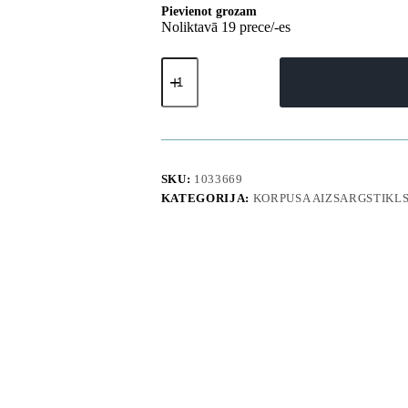
Pievienot grozam
Noliktavā 19 prece/-es
Silikona
maciņš
Samsung
Galaxy
S25
Ultra
Icon
tālrunim
SKU:
1033669
-
KATEGORIJA:
KORPUSA AIZSARGSTIKL
rozā
daudzums