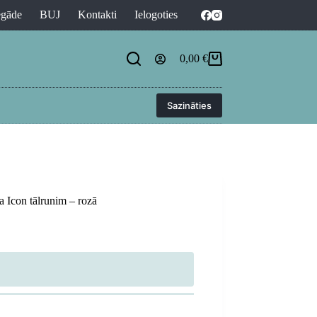
egāde
BUJ
Kontakti
Ielogoties
0,00
€
Shopping
cart
Sazināties
 Icon tālrunim – rozā