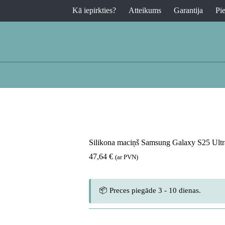
Kā iepirkties?
Atteikums
Garantija
Pi
Silikona maciņš Samsung Galaxy S25 Ultra
47,64
€
(ar PVN)
📦 Preces piegāde 3 - 10 dienas.