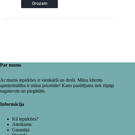
Grozam
Par mums
Ar mums iepirkties ir vienkārši un droši. Mūsu klientu
apmierinātība ir mūsu prioritāte! Katrs pasūtījums tiek rūpīgi
sagatavots un piegādāts.
Informācija
Kā iepirkties?
Atteikums
Garantija