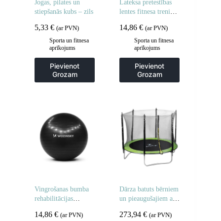
Jogas, pilates un
Lateksa pretestības
stiepšanās kubs – zils
lentes fitnesa treniņu
vingrinājumiem – 3
5,33
€
14,86
€
(ar PVN)
(ar PVN)
gab.
Sporta un fitnesa
Sporta un fitnesa
aprīkojums
aprīkojums
Pievienot
Pievienot
Grozam
Grozam
Vingrošanas bumba
Dārza batuts bērniem
rehabilitācijas
un pieaugušajiem ar
vingrinājumiem ar
ārējo tīklu, diametrs
14,86
€
273,94
€
(ar PVN)
(ar PVN)
pumpi 65 cm –
244 cm, līdz 100 kg