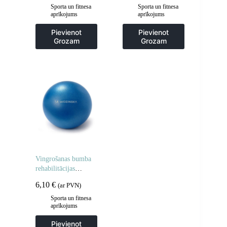
melna
Sporta un fitnesa
Sporta un fitnesa
aprīkojums
aprīkojums
Pievienot
Pievienot
Grozam
Grozam
Vingrošanas bumba
rehabilitācijas
vingrinājumiem 22
6,10
€
(ar PVN)
cm – zila
Sporta un fitnesa
aprīkojums
Pievienot