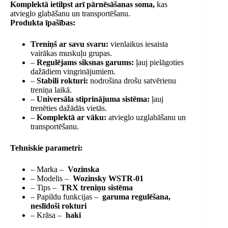
Komplektā ietilpst arī pārnēsāšanas soma,
kas
atvieglo glabāšanu un transportēšanu.
Produkta īpašības:
Treniņš ar savu svaru:
vienlaikus
iesaista
vairākas muskuļu grupas.
–
Regulējams siksnas garums:
ļauj pielāgoties
dažādiem vingrinājumiem.
–
Stabili rokturi:
nodrošina drošu satvērienu
treniņa laikā.
–
Universāla stiprinājuma sistēma:
ļauj
trenēties dažādās vietās.
–
Komplektā ar vāku:
atvieglo uzglabāšanu un
transportēšanu.
Tehniskie parametri:
– Marka –
Vozinska
– Modelis –
Wozinsky WSTR-01
– Tips –
TRX treniņu sistēma
– Papildu funkcijas –
garuma regulēšana,
neslīdoši rokturi
– Krāsa –
haki