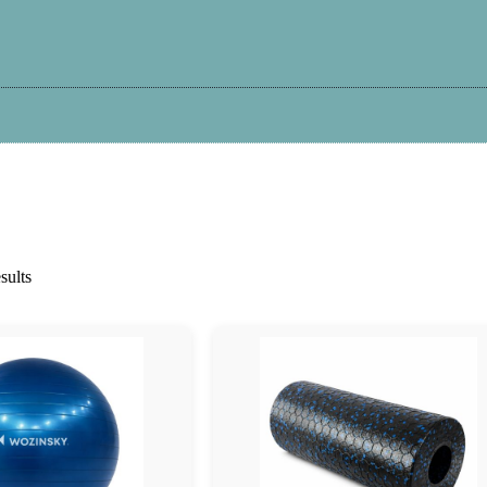
Kā iepirkties?
Atteikums
Garantija
Pi
sults