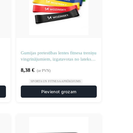
Gumijas pretestības lentes fitnesa treniņu
vingrinājumiem, izgatavotas no lateksa –
5 gab.
8,38
€
(ar PVN)
SPORTA UN FITNESA APRĪKOJUMS
Pievienot grozam