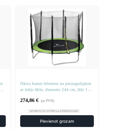
em
Dārza batuts bērniem un pieaugušajiem
100
ar ārējo tīklu, diametrs 244 cm, līdz 100
kg
274,86
€
(ar PVN)
SPORTA UN FITNESA APRĪKOJUMS
Pievienot grozam