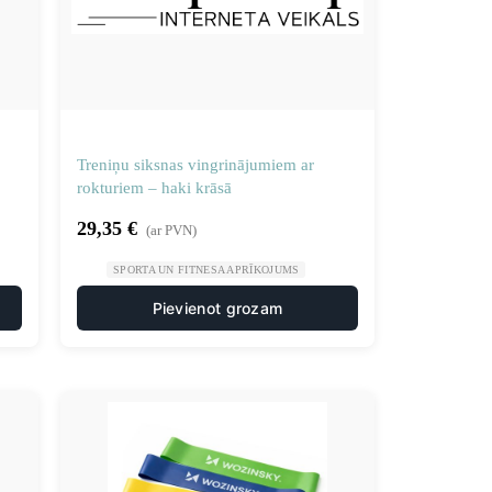
Treniņu siksnas vingrinājumiem ar
rokturiem – haki krāsā
29,35
€
(ar PVN)
SPORTA UN FITNESA APRĪKOJUMS
Pievienot grozam