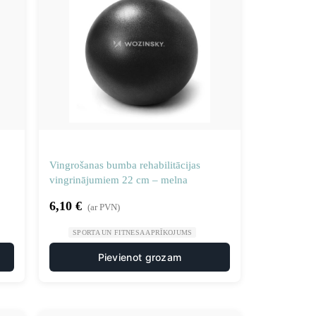
Vingrošanas bumba rehabilitācijas
vingrinājumiem 22 cm – melna
6,10
€
(ar PVN)
SPORTA UN FITNESA APRĪKOJUMS
Pievienot grozam