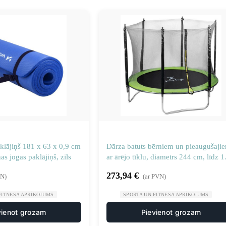
klājiņš 181 x 63 x 0,9 cm
Dārza batuts bērniem un pieaugušaji
as jogas paklājiņš, zils
ar ārējo tīklu, diametrs 244 cm, līdz 
kg
273,94
€
VN)
(ar PVN)
FITNESA APRĪKOJUMS
SPORTA UN FITNESA APRĪKOJUMS
vienot grozam
Pievienot grozam