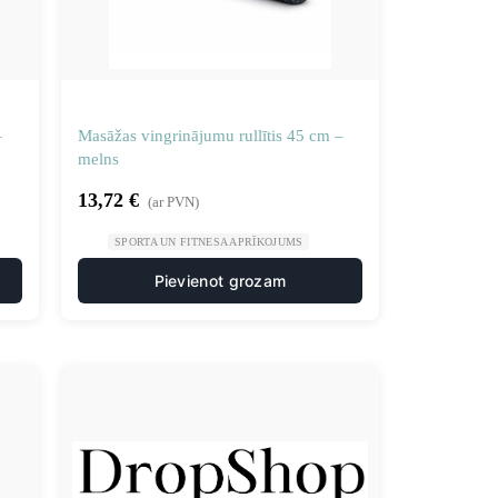
–
Masāžas vingrinājumu rullītis 45 cm –
melns
13,72
€
(ar PVN)
SPORTA UN FITNESA APRĪKOJUMS
Pievienot grozam