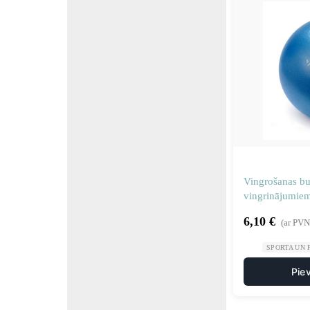
Vingrošanas bu
vingrinājumiem
6,10
€
(ar PVN
SPORTA UN 
Pie