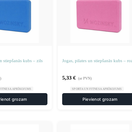
un stiepšanās kubs – zils
Jogas, pilates un stiepšanās kubs – ro
5,33
€
)
(ar PVN)
FITNESA APRĪKOJUMS
SPORTA UN FITNESA APRĪKOJUMS
vienot grozam
Pievienot grozam