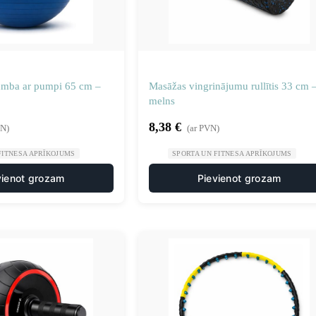
umba ar pumpi 65 cm –
Masāžas vingrinājumu rullītis 33 cm 
melns
8,38
€
VN)
(ar PVN)
FITNESA APRĪKOJUMS
SPORTA UN FITNESA APRĪKOJUMS
vienot grozam
Pievienot grozam