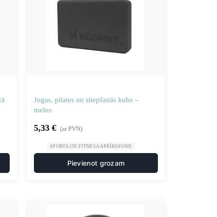
zā
Jogas, pilates un stiepšanās kubs –
melns
5,33
€
(ar PVN)
SPORTA UN FITNESA APRĪKOJUMS
Pievienot grozam