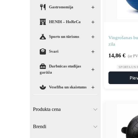
+
Gastronomija
+
HENDI – HoReCa
+
Sports un tūrisms
Vingrošanas b
zila
+
Svari
14,86
€
(ar P
Darbnīcas studijas
SPORTA UN 
+
garāža
Pie
+
Veselība un skaistums
Produkta cena
Brendi