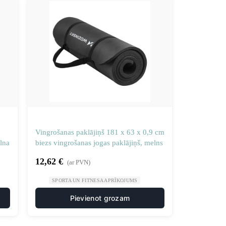
Vingrošanas paklājiņš 181 x 63 x 0,9 cm
lna
biezs vingrošanas jogas paklājiņš, melns
12,62
€
(ar PVN)
SPORTA UN FITNESA APRĪKOJUMS
Pievienot grozam