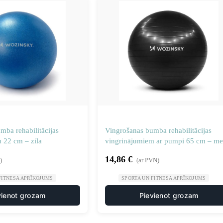
mba rehabilitācijas
Vingrošanas bumba rehabilitācijas
 22 cm – zila
vingrinājumiem ar pumpi 65 cm – me
14,86
€
)
(ar PVN)
FITNESA APRĪKOJUMS
SPORTA UN FITNESA APRĪKOJUMS
vienot grozam
Pievienot grozam