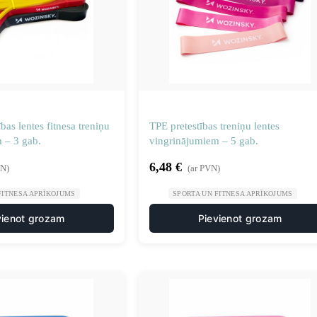
bas lentes fitnesa treniņu
TPE pretestības treniņu lentes
 – 3 gab.
vingrinājumiem – 5 gab.
6,48
€
VN)
(ar PVN)
FITNESA APRĪKOJUMS
SPORTA UN FITNESA APRĪKOJUMS
vienot grozam
Pievienot grozam