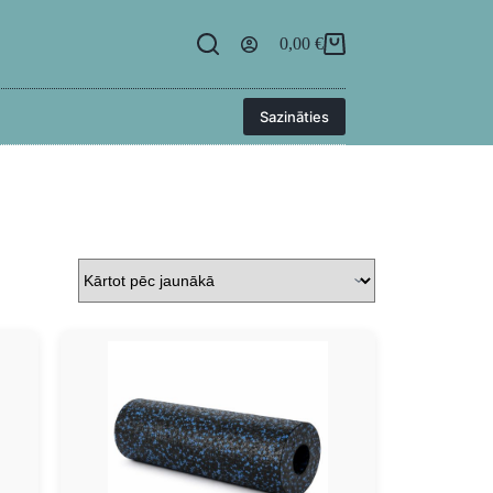
egāde
BUJ
Kontakti
Ielogoties
0,00
€
Sazināties