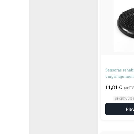
Sensorās rehabi
vingrinājumie
11,81
€
(ar P
SPORTA UN 
Pie