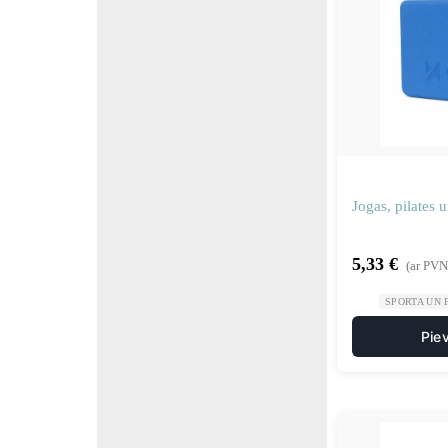
Jogas, pilates 
5,33
€
(ar PVN
SPORTA UN 
Pie