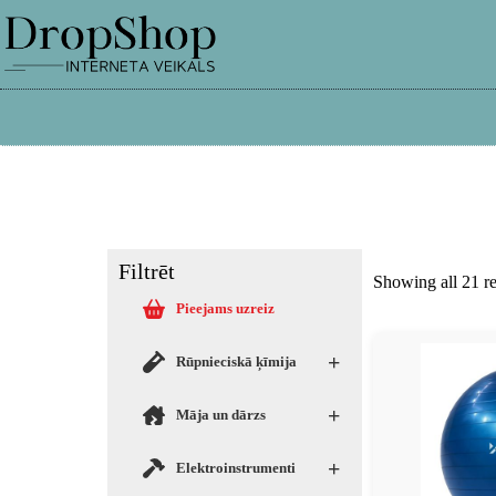
info@dropshop.lv
26661515
Filtrēt
Showing all 21 re
Pieejams uzreiz
+
Rūpnieciskā ķīmija
+
Māja un dārzs
+
Elektroinstrumenti