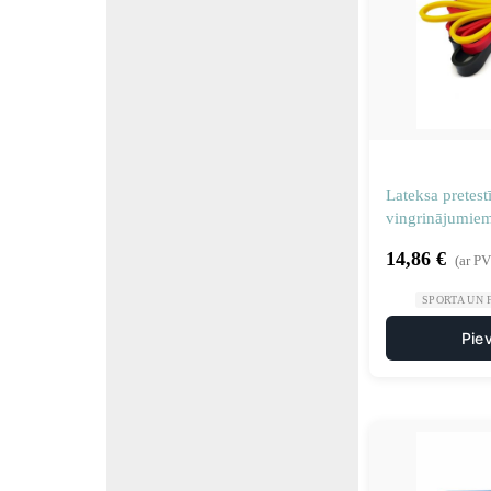
Lateksa pretestī
vingrinājumiem
14,86
€
(ar P
SPORTA UN 
Pie