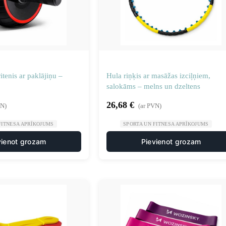
itenis ar paklājiņu –
Hula riņķis ar masāžas izciļņiem,
salokāms – melns un dzeltens
26,68
€
VN)
(ar PVN)
FITNESA APRĪKOJUMS
SPORTA UN FITNESA APRĪKOJUMS
vienot grozam
Pievienot grozam