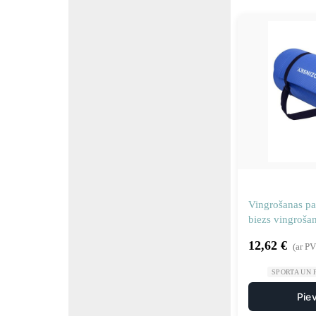
Vingrošanas pa
biezs vingrošan
12,62
€
(ar P
SPORTA UN 
Pie