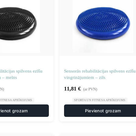
litācijas spilvens ezīšu
Sensorās rehabilitācijas spilvens ezīšu
m – melns
vingrinājumiem – zils
11,81
€
VN)
(ar PVN)
FITNESA APRĪKOJUMS
SPORTA UN FITNESA APRĪKOJUMS
vienot grozam
Pievienot grozam