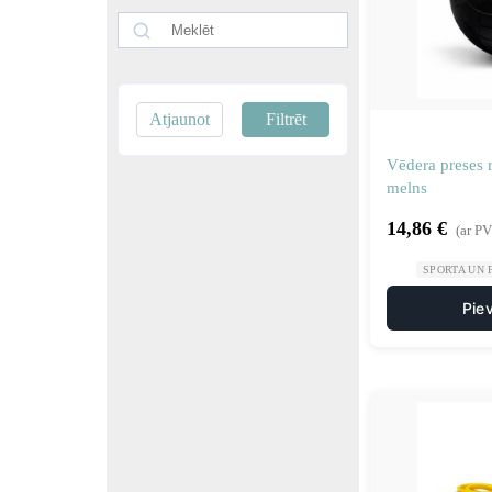
Atjaunot
Filtrēt
Vēdera preses r
melns
14,86
€
(ar P
SPORTA UN 
Pie