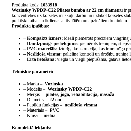
Produkta kods:
1033918
Wozinsky WPDP-C22 Pilates bumba ar 22 cm diametru
ir p
koncentrēties uz korsetes muskuļu darbu un uzlabot korsetes stabi
praktisku atbalstu ikdienas aktivitātēm un apzinātiem treniņiem.
Produkta īpašības:
–
Kompakts izmērs:
ideāli piemērots precīziem vingrināj
–
Daudzpusīgs pielietojums:
piemērots treniņiem, stiepša
–
PVC materiāls:
izturīga konstrukcija, kas ir noturīga p
–
Neslīdoša virsma:
palielina kontroli un drošību treniņa l
–
Ērta lietošana:
viegla un viegli piepūšama, gatava lietoš
Tehniskie parametri:
– Marka –
Vozinska
– Modelis –
Wozinsky WPDP-C22
– Mērķis –
pilates, joga, rehabilitācija, masāža
– Diametrs –
22 cm
– Papildu funkcijas –
neslīdoša virsma
– Materiāls –
PVC
– Krāsa –
melna
Komplektā iekļauts: