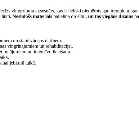
recīzs vingrojumu aksesuārs, kas ir lieliski piemērots gan treniņiem, gan 
litāti.
Neslīdošs materiāls
palielina drošību,
un tās vieglais dizains
pad
umiem un stabilizācijas darbiem.
nās vingrinājumiem un rehabilitācijai.
ret bojājumiem un intensīvu lietošanu.
aikā.
anai jebkurā laikā.