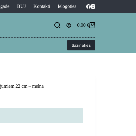
egāde
BUJ
Kontakti
Ielogoties
0,00
€
Shopping
cart
Sazināties
nājumiem 22 cm – melna