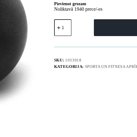
Pievienot grozam
Noliktavā 1940 prece/-es
Vingrošanas
bumba
rehabilitācijas
vingrinājumiem
22
cm
-
melna
SKU:
1033918
daudzums
KATEGORIJA:
SPORTA UN FITNESA APR