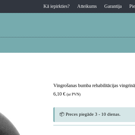
Kā iepirkties?
Atteikums
Garantija
Pi
Vingrošanas bumba rehabilitācijas vingri
6,10
€
(ar PVN)
📦 Preces piegāde 3 - 10 dienas.